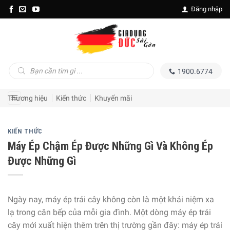
Skip
Đăng nhập
to
content
Tìm
1900.6774
kiếm
sản
phẩm
Thương hiệu
Kiến thức
Khuyến mãi
KIẾN THỨC
Máy Ép Chậm Ép Được Những Gì Và Không Ép
Được Những Gì
Ngày nay, máy ép trái cây không còn là một khái niệm xa
lạ trong căn bếp của mỗi gia đình. Một dòng máy ép trái
cây mới xuất hiện thêm trên thị trường gần đây: máy ép trái