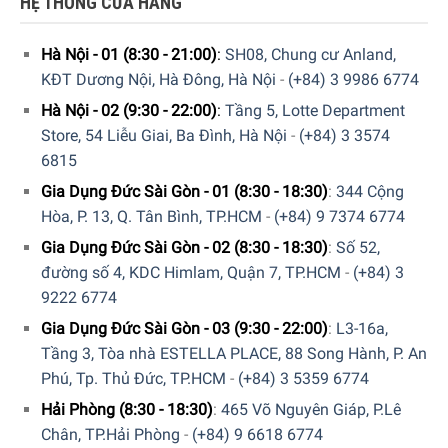
HỆ THỐNG CỬA HÀNG
Hà Nội - 01 (8:30 - 21:00)
:
SH08, Chung cư Anland,
KĐT Dương Nội, Hà Đông, Hà Nội
-
(+84) 3 9986 6774
Hà Nội - 02 (9:30 - 22:00)
:
Tầng 5, Lotte Department
Store, 54 Liễu Giai, Ba Đình, Hà Nội
-
(+84) 3 3574
6815
Gia Dụng Đức Sài Gòn - 01 (8:30 - 18:30)
:
344 Cộng
Hòa, P. 13, Q. Tân Bình, TP.HCM
-
(+84) 9 7374 6774
Gia Dụng Đức Sài Gòn - 02 (8:30 - 18:30)
:
Số 52,
đường số 4, KDC Himlam, Quận 7, TP.HCM
-
(+84) 3
9222 6774
Gia Dụng Đức Sài Gòn - 03 (9:30 - 22:00)
:
L3-16a,
Tầng 3, Tòa nhà ESTELLA PLACE, 88 Song Hành, P. An
Phú, Tp. Thủ Đức, TP.HCM
-
(+84) 3 5359 6774
Hải Phòng (8:30 - 18:30)
:
465 Võ Nguyên Giáp, P.Lê
Chân, TP.Hải Phòng
-
(+84) 9 6618 6774