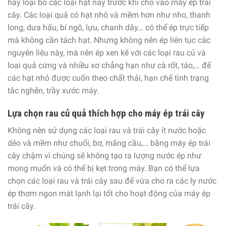
hãy loại bỏ các loại hạt này trước khi cho vào máy ép trái
cây. Các loại quả có hạt nhỏ và mềm hơn như nho, thanh
long, dưa hấu, bí ngô, lựu, chanh dây… có thể ép trực tiếp
mà không cần tách hạt. Nhưng không nên ép liên tục các
nguyên liệu này, mà nên ép xen kẽ với các loại rau củ và
loại quả cứng và nhiều xơ chẳng hạn như cà rốt, táo,… để
các hạt nhỏ được cuốn theo chất thải, hạn chế tình trạng
tắc nghẽn, trầy xước máy.
Lựa chọn rau củ quả thích hợp cho máy ép trái cây
Không nên sử dụng các loại rau và trái cây ít nước hoặc
dẻo và mềm như chuối, bơ, mãng cầu,… bằng máy ép trái
cây chậm vì chúng sẽ không tạo ra lượng nước ép như
mong muốn và có thể bị kẹt trong máy. Bạn có thể lựa
chọn các loại rau và trái cây sau để vừa cho ra các ly nước
ép thơm ngon mát lạnh lại tốt cho hoạt động của máy ép
trái cây.