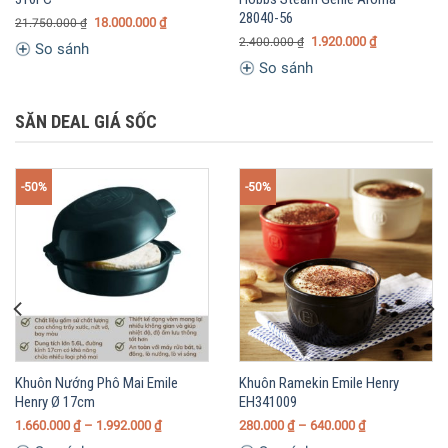
310FC
Hobbs Steam Genie Aroma
28040-56
18.000.000
₫
21.750.000
₫
1.920.000
₫
2.400.000
₫
So sánh
So sánh
SĂN DEAL GIÁ SỐC
-50%
-50%
Khuôn Nướng Phô Mai Emile
Khuôn Ramekin Emile Henry
Henry Ø 17cm
EH341009
1.660.000
₫
– 1.992.000
₫
280.000
₫
– 640.000
₫