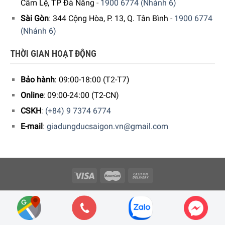
Cẩm Lệ, TP Đà Nẵng
-
1900 6774 (Nhánh 6)
Sài Gòn
:
344 Cộng Hòa, P. 13, Q. Tân Bình
-
1900 6774
(Nhánh 6)
THỜI GIAN HOẠT ĐỘNG
Bảo hành
: 09:00-18:00 (T2-T7)
Online
: 09:00-24:00 (T2-CN)
CSKH
:
(+84) 9 7374 6774
E-mail
:
giadungducsaigon.vn@gmail.com
Copyright 2026 © Công ty Cổ phần Minh Housewares - ĐKKD số
0109512447