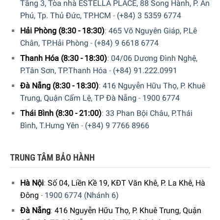
Tầng 3, Tòa nhà ESTELLA PLACE, 88 Song Hành, P. An
Phú, Tp. Thủ Đức, TP.HCM
-
(+84) 3 5359 6774
Hải Phòng (8:30 - 18:30)
:
465 Võ Nguyên Giáp, P.Lê
Chân, TP.Hải Phòng
-
(+84) 9 6618 6774
Thanh Hóa (8:30 - 18:30)
:
04/06 Dương Đình Nghệ,
P.Tân Sơn, TP.Thanh Hóa
-
(+84) 91.222.0991
Đà Nẵng (8:30 - 18:30)
:
416 Nguyễn Hữu Thọ, P. Khuê
Trung, Quận Cẩm Lệ, TP Đà Nẵng
-
1900 6774
Thái Bình (8:30 - 21:00)
:
33 Phan Bội Châu, P.Thái
Bình, T.Hưng Yên
-
(+84) 9 7766 8966
TRUNG TÂM BẢO HÀNH
Hà Nội
:
Số 04, Liền Kề 19, KĐT Văn Khê, P. La Khê, Hà
Đông
-
1900 6774 (Nhánh 6)
Đà Nẵng
:
416 Nguyễn Hữu Thọ, P. Khuê Trung, Quận