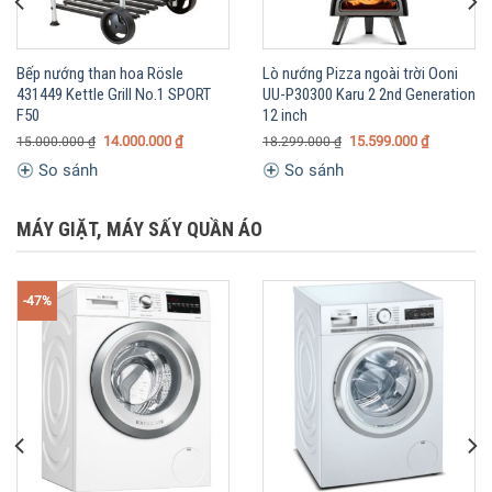
Bếp nướng than hoa Rösle
Lò nướng Pizza ngoài trời Ooni
431449 Kettle Grill No.1 SPORT
UU-P30300 Karu 2 2nd Generation
F50
12 inch
14.000.000
₫
15.599.000
₫
15.000.000
₫
18.299.000
₫
So sánh
So sánh
MÁY GIẶT, MÁY SẤY QUẦN ÁO
-47%