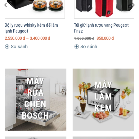
Bộ ly rượu whisky kèm đế làm
Túi giữ lạnh rượu vang Peugeot
lạnh Peugeot
Frizz
2.550.000
₫
– 3.400.000
₫
850.000
₫
1.000.000
₫
So sánh
So sánh
MÁY
MÁY
RỬA
LÀM
CHÉN
KEM
BOSCH