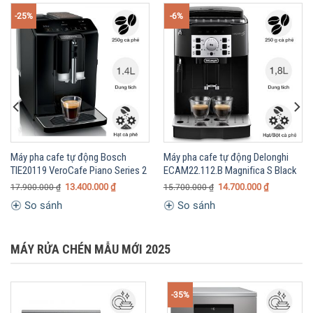
-25%
-6%
Máy pha cafe tự động Bosch
Máy pha cafe tự động Delonghi
TIE20119 VeroCafe Piano Series 2
ECAM22.112.B Magnifica S Black
13.400.000
₫
14.700.000
₫
17.900.000
₫
15.700.000
₫
So sánh
So sánh
MÁY RỬA CHÉN MẪU MỚI 2025
-35%