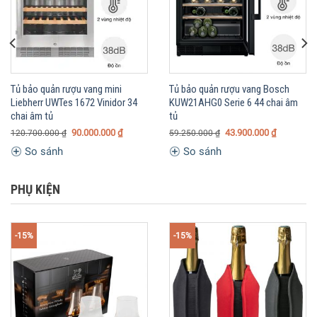
Tủ bảo quản rượu vang mini
Tủ bảo quản rượu vang Bosch
Liebherr UWTes 1672 Vinidor 34
KUW21AHG0 Serie 6 44 chai âm
chai âm tủ
tủ
90.000.000
₫
43.900.000
₫
120.700.000
₫
59.250.000
₫
So sánh
So sánh
PHỤ KIỆN
-15%
-15%