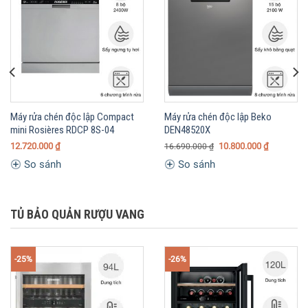
Máy rửa chén độc lập Compact
Máy rửa chén độc lập Beko
mini Rosières RDCP 8S-04
DEN48520X
12.720.000
₫
10.800.000
₫
16.690.000
₫
So sánh
So sánh
TỦ BẢO QUẢN RƯỢU VANG
-25%
-26%