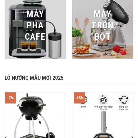
MÁY
MÁY
PHA
TRỘN
CAFE
BỘT
LÒ NƯỚNG MẪU MỚI 2025
-7%
-15%