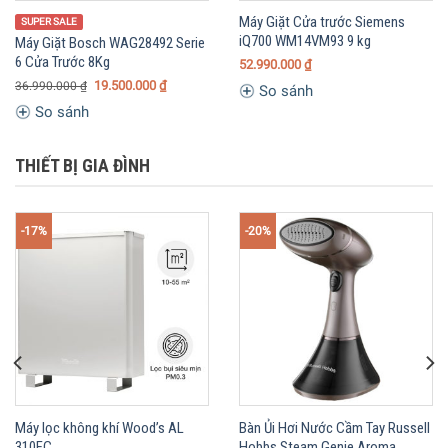
Máy Giặt Cửa trước Siemens
SUPER SALE
iQ700 WM14VM93 9 kg
Máy Giặt Bosch WAG28492 Serie
6 Cửa Trước 8Kg
52.990.000
₫
19.500.000
₫
36.990.000
₫
So sánh
So sánh
THIẾT BỊ GIA ĐÌNH
-17%
-20%
Máy lọc không khí Wood’s AL
Bàn Ủi Hơi Nước Cầm Tay Russell