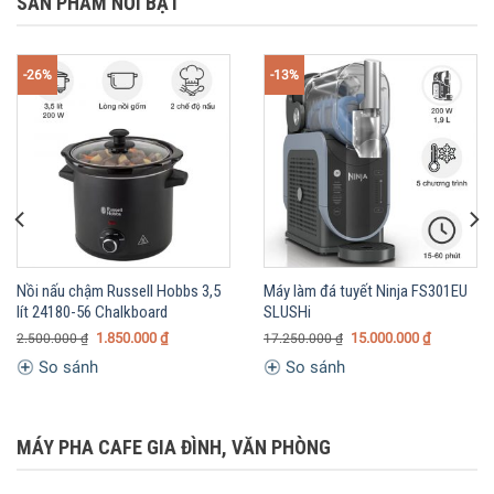
SẢN PHẨM NỔI BẬT
-26%
-13%
Nồi nấu chậm Russell Hobbs 3,5
Máy làm đá tuyết Ninja FS301EU
lít 24180-56 Chalkboard
SLUSHi
1.850.000
₫
15.000.000
₫
2.500.000
₫
17.250.000
₫
So sánh
So sánh
MÁY PHA CAFE GIA ĐÌNH, VĂN PHÒNG