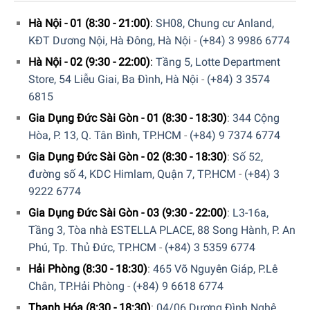
Kệ bảo quản
của thiết bị được làm từ
gỗ sồi chất lượng
Hà Nội - 01 (8:30 - 21:00)
:
SH08, Chung cư Anland,
cao nhập khẩu từ châu Âu
. Hệ thống giá đỡ này không chỉ
KĐT Dương Nội, Hà Đông, Hà Nội
-
(+84) 3 9986 6774
giữ cho các chai rượu được bảo quản gần nhau một cách
Hà Nội - 02 (9:30 - 22:00)
:
Tầng 5, Lotte Department
an toàn,
tránh va đập
, mà còn giúp
hấp thụ độ rung
khi
Store, 54 Liễu Giai, Ba Đình, Hà Nội
-
(+84) 3 3574
máy nén hoạt động. Điều này giúp giảm tối đa rung chấn,
6815
tạo một môi trường ổn định, ngăn chặn tình trạng rượu
Gia Dụng Đức Sài Gòn - 01 (8:30 - 18:30)
:
344 Cộng
vang bị lắng đọng khi bảo quản trong thời gian dài. Hơn
Hòa, P. 13, Q. Tân Bình, TP.HCM
-
(+84) 9 7374 6774
nữa, thiết bị còn được tích hợp giá đỡ có thanh trượt êm ái,
giúp quý khách có thể dễ dàng lấy và đặt lại những chai
Gia Dụng Đức Sài Gòn - 02 (8:30 - 18:30)
:
Số 52,
rượu ở những vị trí sâu bên trong một cách thuận tiện.
đường số 4, KDC Himlam, Quận 7, TP.HCM
-
(+84) 3
9222 6774
Gia Dụng Đức Sài Gòn - 03 (9:30 - 22:00)
:
L3-16a,
Tầng 3, Tòa nhà ESTELLA PLACE, 88 Song Hành, P. An
Phú, Tp. Thủ Đức, TP.HCM
-
(+84) 3 5359 6774
Hải Phòng (8:30 - 18:30)
:
465 Võ Nguyên Giáp, P.Lê
Chân, TP.Hải Phòng
-
(+84) 9 6618 6774
Thanh Hóa (8:30 - 18:30)
:
04/06 Dương Đình Nghệ,