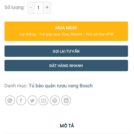
Tủ bảo quản rượu vang Bosch KUW21AHG0 Serie 6 44 cha
Số lượng:
MUA NGAY
Trả thẳng - Trả góp qua Visa, Master - Thẻ nội địa ATM
GỌI LẠI TƯ VẤN
ĐẶT HÀNG NHANH
Danh mục:
Tủ bảo quản rượu vang Bosch
MÔ TẢ