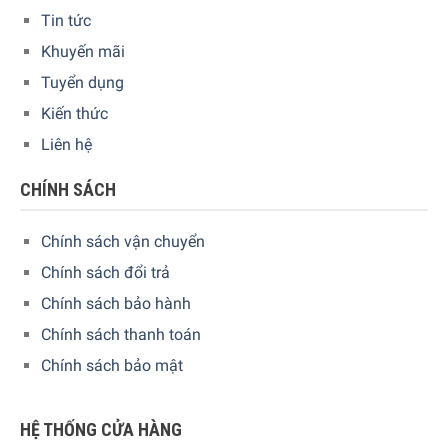
Tin tức
• 16°C – 17°C: Rượu vang đỏ đậm như Spätburgunder,
Dornfelder, Lemberger hoặc đỏ Bordeaux
Khuyến mãi
• 18°C: Rượu vang đỏ mạnh như Spätburgunder và
Tuyển dụng
Lemberger Auslesen
Kiến thức
Thông số lắp đặt
Liên hệ
Quý khách có thể tham khảo kích thước lắp đặt của thiết bị
để có thể chuẩn bị một không gian phù hợp nhất.
CHÍNH SÁCH
Chính sách vận chuyển
Chính sách đổi trả
Chính sách bảo hành
Chính sách thanh toán
Chính sách bảo mật
HỆ THỐNG CỬA HÀNG
Kệ bảo quản bằng gỗ sồi châu Âu