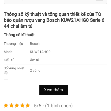
Thông số kỹ thuật và tổng quan thiết kế của Tủ
bảo quản rượu vang Bosch KUW21AHG0 Serie 6
44 chai âm tủ
Thông số kĩ thuật
Thương hiệu
Bosch
Model
KUW21AHG0
Kiểu tủ
Âm tủ
Số vùng nhiệt
2 vùng
độ
Tổng dung
120 L
tích tủ
Xem thêm
Số kệ – Chất
3 kệ gỗ sồi châu Âu và 2 kệ đáy
liệu
5/5 - (1 bình chọn)
Công nghệ
bảo quản
Máy nén