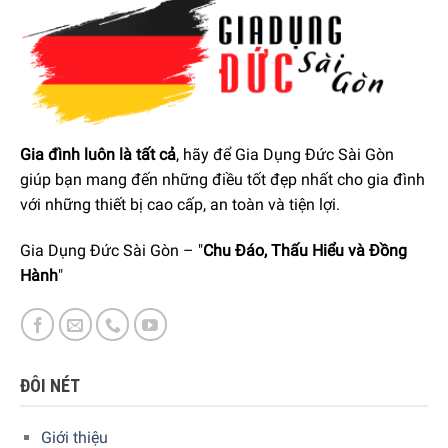
Gia đình luôn là tất cả
, hãy để Gia Dụng Đức Sài Gòn
Gợi ý điều chỉnh nhiệt độ khi bảo quản rượu vang với
giúp bạn mang đến những điều tốt đẹp nhất cho gia đình
với những thiết bị cao cấp, an toàn và tiện lợi.
tủ bảo quản rượu vang Bosch KUW21AHG0 serie 6
44 chai âm tủ
Gia Dụng Đức Sài Gòn – "
Chu Đáo, Thấu Hiểu và Đồng
• 7°C – 8°C: Rượu vang trắng nhẹ như Riesling và Sylvaner,
Hành
"
Muscat, Pinot Grigio và Prosecco
• 10°C – 11°C: Rượu vang trắng và hồng như Spätlesen
trắng, Chardonnays,..
• 12°C – 13°C: Rượu vang trắng nhiều lớp, mạnh như
ĐÔI NÉT
Trockenbeerenauslese
• 14°C – 15°C: Rượu vang mới, đỏ nhạt như Trollinger,
Giới thiệu
Portugieser màu xanh, Beaujolais