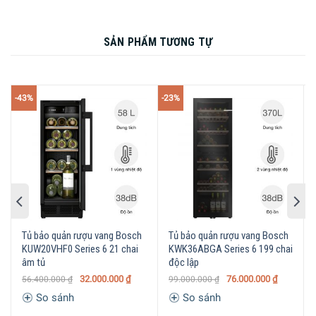
rượu
– Ray trượt giảm chấn, tùy chỉnh khoảng cách
SẢN PHẨM TƯƠNG TỰ
thanh gỗ trên kệ bảo quản
Tiện ích
– Đèn LED nội thất tùy chỉnh theo nhu cầu sử
dụng
-43%
-23%
Kích thước
Cao 81,8 cm x Rộng 59,8 cm x Sâu 58,1 cm – 41,5
thiết bị – Khối
kg
lượng
Tủ bảo quản rượu vang Bosch
Tủ bảo quản rượu vang Bosch
KUW20VHF0 Series 6 21 chai
KWK36ABGA Series 6 199 chai
âm tủ
độc lập
32.000.000
₫
76.000.000
₫
56.400.000
₫
99.000.000
₫
So sánh
So sánh