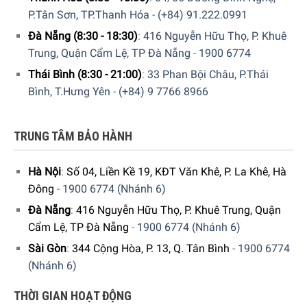
P.Tân Sơn, TP.Thanh Hóa
-
(+84) 91.222.0991
Đà Nẵng (8:30 - 18:30)
:
416 Nguyễn Hữu Thọ, P. Khuê
Trung, Quận Cẩm Lệ, TP Đà Nẵng
-
1900 6774
Hệ thống quạt hỗ trợ điều phối không khí lạnh
Thái Bình (8:30 - 21:00)
:
33 Phan Bội Châu, P.Thái
đồng đều khắp bên trong khoang tủ
Bình, T.Hưng Yên
-
(+84) 9 7766 8966
Tủ rượu Bosch sử dụng
hệ thống quạt đặc biệt
, hỗ trợ phân
phối không khí lạnh
đồng đều khắp khoang tủ
. Điều này
TRUNG TÂM BẢO HÀNH
đảm bảo những chai rượu luôn duy trì chất lượng và
hương vị thơm ngon nhờ được bảo quản trong môi trường
Hà Nội
:
Số 04, Liền Kề 19, KĐT Văn Khê, P. La Khê, Hà
có mức nhiệt độ và độ ẩm ổn định.
Đông
-
1900 6774 (Nhánh 6)
Bảng điều khiển cảm ứng trực quan, dễ dàng sử
Đà Nẵng
:
416 Nguyễn Hữu Thọ, P. Khuê Trung, Quận
dụng
Cẩm Lệ, TP Đà Nẵng
-
1900 6774 (Nhánh 6)
Sài Gòn
:
344 Cộng Hòa, P. 13, Q. Tân Bình
-
1900 6774
Tủ bảo quản rượu vang Bosch KUW21AHG0 Serie 6 44
(Nhánh 6)
chai âm tủ được trang bị bảng
điều khiển cảm ứng trực
quan
, dễ dàng sử dụng. Quý khách có thể thiết lập các cài
THỜI GIAN HOẠT ĐỘNG
đặt cho thiết bị bằng những
thao tác chạm nhẹ nhàng
trên