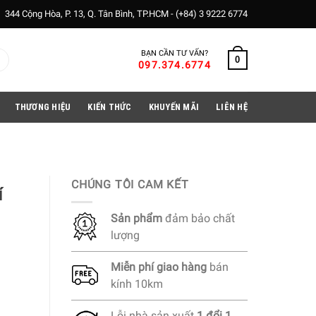
344 Cộng Hòa, P. 13, Q. Tân Bình, TP.HCM -
(+84) 3 9222 6774
BẠN CẦN TƯ VẤN?
0
097.374.6774
THƯƠNG HIỆU
KIẾN THỨC
KHUYẾN MÃI
LIÊN HỆ
CHÚNG TÔI CAM KẾT
í
Sản phẩm
đảm bảo chất
lượng
Miễn phí
giao hàng
bán
kính 10km
Lỗi nhà sản xuất
1 đổi 1