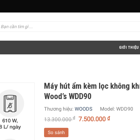
GIỚI THIỆU
Máy hút ẩm kèm lọc không kh
Wood’s WDD90
Thương hiệu:
WOODS
Model:
WDD90
₫
7.500.000
₫
13.300.000
So sánh