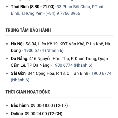
Thái Bình (8:30 - 21:00)
:
33 Phan Bội Châu, P.Thái
Bình, T.Hưng Yên
-
(+84) 9 7766 8966
TRUNG TÂM BẢO HÀNH
Hà Nội
:
Số 04, Liền Kề 19, KĐT Văn Khê, P. La Khê, Hà
Đông
-
1900 6774 (Nhánh 6)
Đà Nẵng
:
416 Nguyễn Hữu Thọ, P. Khuê Trung, Quận
Cẩm Lệ, TP Đà Nẵng
-
1900 6774 (Nhánh 6)
Sài Gòn
:
344 Cộng Hòa, P. 13, Q. Tân Bình
-
1900 6774
(Nhánh 6)
Hút ẩm hiệu quả trong một diện tích lớn
Máy Hút Ẩm Woods Vertical Blower LD44 được thiết kế có
THỜI GIAN HOẠT ĐỘNG
khả năng hút ẩm hiệu quả trong không gian có diện tích
lên đến 140 m². Đây là lựa chọn lý tưởng cho mọi nhà, đặc
Bảo hành
: 09:00-18:00 (T2-T7)
biệt là với những cơ sở kinh doanh dịch vụ giặt là. Máy hút
Online
: 09:00-24:00 (T2-CN)
ẩm Woods Vertical Blower LD44 đến từ Thụy Điển cũng