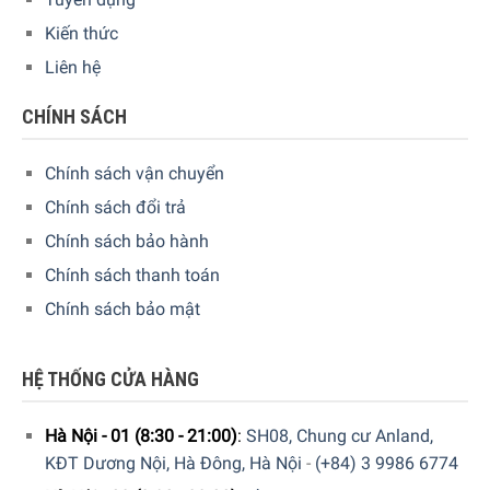
Dung tích
bình
11,4 lít
Kiến thức
nước
Liên hệ
– Tích hợp 2 mức quạt
đáp ứng nhu cầu của
CHÍNH SÁCH
người dùng
– 4 chế độ thông minh
được cài đặt sẵn
Chính sách vận chuyển
– Tự khởi động lại với cài
đặt trước đó trong trường
Chính sách đổi trả
hợp mất điện
Tiện ích
– Trang bị bánh xe hỗ trợ
Chính sách bảo hành
di chuyển
– Bình nước có thể tháo
Chính sách thanh toán
rời giúp dễ dàng vệ sinh
Chính sách bảo mật
– Rã đông thông minh với
hệ thống i-EcoDefrost
– Khe gió phía trên có thể
điều hướng
HỆ THỐNG CỬA HÀNG
Kích
Ngang 46 cm x Rộng 34,5
thước –
Hà Nội - 01 (8:30 - 21:00)
:
SH08, Chung cư Anland,
cm x Cao 58 cm – Nặng
Khối
22,5 Kg
KĐT Dương Nội, Hà Đông, Hà Nội
-
(+84) 3 9986 6774
lượng