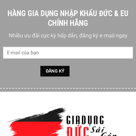
HÀNG GIA DỤNG NHẬP KHẨU ĐỨC & EU
CHÍNH HÃNG
Nhiều ưu đãi cực kỳ hấp dẫn, đăng ký e-mail ngay
Thông số kỹ thuật và tổng quan sản phẩm máy
hút ẩm kèm sấy quần áo Wood’s LD44 Vertical