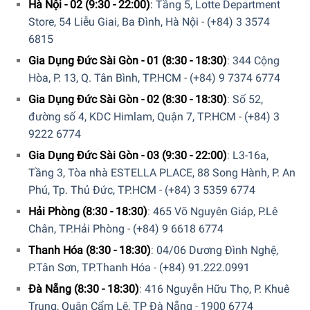
Hà Nội - 02 (9:30 - 22:00)
:
Tầng 5, Lotte Department
Điều khiển kĩ thuật số những chức năng thông minh từ sản
Store, 54 Liễu Giai, Ba Đình, Hà Nội
-
(+84) 3 3574
phẩm.
6815
Máy Hút Ẩm Woods Vertical Blower LD44 có bốn chế độ
Gia Dụng Đức Sài Gòn - 01 (8:30 - 18:30)
:
344 Cộng
hoạt động thông minh được thiết lập trên màn hình kỹ
Hòa, P. 13, Q. Tân Bình, TP.HCM
-
(+84) 9 7374 6774
thuật số thân thiện với người dùng:
Gia Dụng Đức Sài Gòn - 02 (8:30 - 18:30)
:
Số 52,
đường số 4, KDC Himlam, Quận 7, TP.HCM
-
(+84) 3
Giặt là: Sấy khô đồ giặt ở mức tối đa bất kể độ ẩm môi
9222 6774
trường xung quanh.
Gia Dụng Đức Sài Gòn - 03 (9:30 - 22:00)
:
L3-16a,
Easy: Hút ẩm tự động và tiết kiệm đến 50% độ ẩm
Tầng 3, Tòa nhà ESTELLA PLACE, 88 Song Hành, P. An
tương đối, với tốc độ quạt thấp.
Phú, Tp. Thủ Đức, TP.HCM
-
(+84) 3 5359 6774
Quạt: Khi chỉ cần lưu thông không khí. Máy nén chỉ khởi
Hải Phòng (8:30 - 18:30)
:
465 Võ Nguyên Giáp, P.Lê
động khi độ ẩm trên giá trị cài đặt.
Chân, TP.Hải Phòng
-
(+84) 9 6618 6774
Bình thường: Máy hút ẩm Woods Vertical Blower LD44
Thanh Hóa (8:30 - 18:30)
:
04/06 Dương Đình Nghệ,
sẽ tắt khi bạn đã đạt đến độ ẩm mong muốn.
P.Tân Sơn, TP.Thanh Hóa
-
(+84) 91.222.0991
Đà Nẵng (8:30 - 18:30)
:
416 Nguyễn Hữu Thọ, P. Khuê
Trung, Quận Cẩm Lệ, TP Đà Nẵng
-
1900 6774