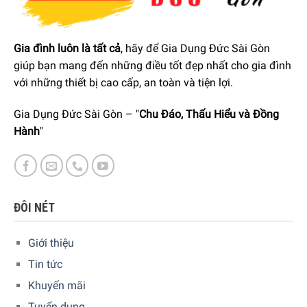
Blower
Thông số kỹ thuật
Gia đình luôn là tất cả
, hãy để Gia Dụng Đức Sài Gòn
Thương
WOOD’S
hiệu
giúp bạn mang đến những điều tốt đẹp nhất cho gia đình
với những thiết bị cao cấp, an toàn và tiện lợi.
Model
LD44
Loại sản
Gia Dụng Đức Sài Gòn – "
Chu Đáo, Thấu Hiểu và Đồng
Máy hút ẩm
phẩm
Hành
"
Diện tích
10-140 m² (tối đa 140 m²)
sử dụng
– 11 lít/ngày (20ºC & 70%
Công
RH)
suất hút
– 19 lít/ngày (30ºC & 80%
ĐÔI NÉT
ẩm
RH)
Độ ồn
47-58 dB
Giới thiệu
Lưu
Tin tức
– Mức 1: 160 m³/giờ
lượng
– Mức 2: 300 m³/giờ
không khí
Khuyến mãi
Tuyển dụng