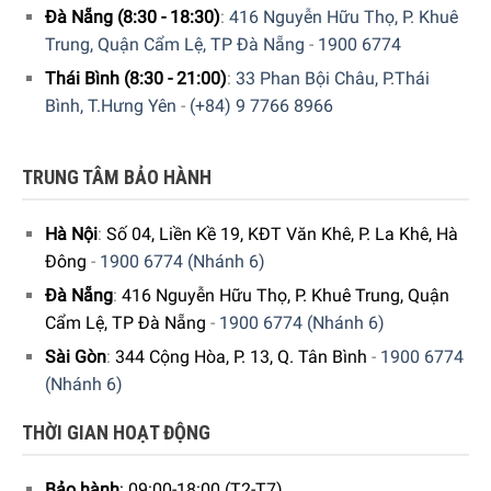
Đà Nẵng (8:30 - 18:30)
:
416 Nguyễn Hữu Thọ, P. Khuê
Trung, Quận Cẩm Lệ, TP Đà Nẵng
-
1900 6774
Thái Bình (8:30 - 21:00)
:
33 Phan Bội Châu, P.Thái
Bình, T.Hưng Yên
-
(+84) 9 7766 8966
TRUNG TÂM BẢO HÀNH
Hà Nội
:
Số 04, Liền Kề 19, KĐT Văn Khê, P. La Khê, Hà
Đông
-
1900 6774 (Nhánh 6)
Có lẽ điều khiến mọi người nội trợ e ngại nhất khi vào bếp
chế biến các món ăn đó chính là quá trình vệ sinh sau khi
Đà Nẵng
:
416 Nguyễn Hữu Thọ, P. Khuê Trung, Quận
nấu. Với Medion MD 19888, thật đặc biệt khi chiếc máy
Cẩm Lệ, TP Đà Nẵng
-
1900 6774 (Nhánh 6)
này được trang bị tính năng tự vệ sinh và khử trùng giúp
Sài Gòn
:
344 Cộng Hòa, P. 13, Q. Tân Bình
-
1900 6774
tiết kiệm thời gian và công sức vệ sinh cho người sử dụng,
(Nhánh 6)
mang lại cảm giác trải nghiệm thoải mái nhất khi nấu sữa
hạt. Các phần phụ kiện đi kèm như phin cà phê, trà hay cối
THỜI GIAN HOẠT ĐỘNG
xay khô cũng có thể dễ dàng làm sạch dưới vòi nước.
Bảo hành
: 09:00-18:00 (T2-T7)