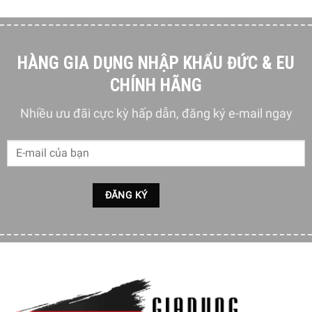
HÀNG GIA DỤNG NHẬP KHẨU ĐỨC & EU
CHÍNH HÃNG
Nhiều ưu đãi cực kỳ hấp dẫn, đăng ký e-mail ngay
Ưu điểm và tính năng của máy xay nấu sữa hạt tự động
Medion MD 19888
Mang lại sự linh hoạt tối ưu cho người sử dụng khi sử
dụng máy để chế biến các loại sữa hạt khác nhau. Dung
tích cối xay lên tới 1200ml, bạn chỉ cần thêm nguyên liệu
vào máy và chọn chương trình cùng với ml nước và
Medion MD 19888 sẽ lo phần còn lại. Bận sẽ nhận được
những cốc sữa hạt, sinh tố thơm ngon sau thời gian máy
vận hành.