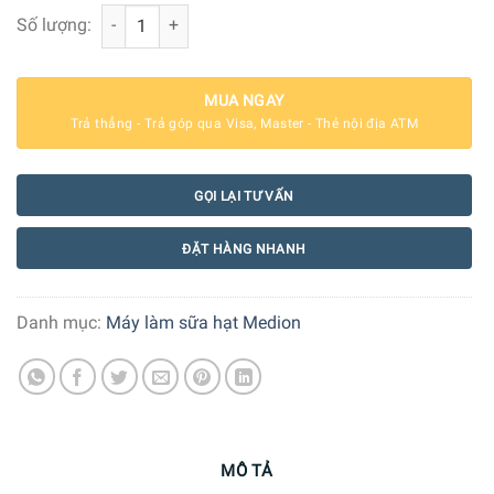
Máy Xay Nấu Sữa Hạt Tự Động Medion MD 19888 số lượ
Số lượng:
MUA NGAY
Trả thẳng - Trả góp qua Visa, Master - Thẻ nội địa ATM
GỌI LẠI TƯ VẤN
ĐẶT HÀNG NHANH
Danh mục:
Máy làm sữa hạt Medion
MÔ TẢ