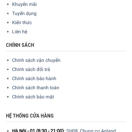
Khuyến mãi
Các chương trình tự động, các phím thao tác, thời gian vận
Tuyển dụng
hành đều được hiển thị một cách trực quan trên phần điều
Kiến thức
khiển phía trước của Medion MD 19888. Các thao tác trên
Liên hệ
chiếc máy này thật sự dễ dàng, ngay cả cho những người
nội trợ mới lần đầu làm quen với máy.
CHÍNH SÁCH
Chính sách vận chuyển
Chính sách đổi trả
Chính sách bảo hành
Chính sách thanh toán
Chính sách bảo mật
HỆ THỐNG CỬA HÀNG
Hà Nội - 01 (8:30 - 21:00)
:
SH08, Chung cư Anland,