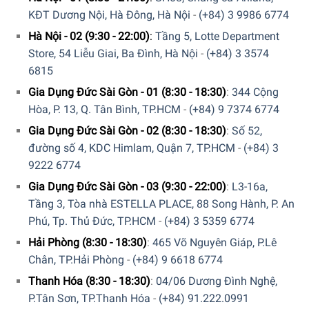
KĐT Dương Nội, Hà Đông, Hà Nội
-
(+84) 3 9986 6774
Hà Nội - 02 (9:30 - 22:00)
:
Tầng 5, Lotte Department
Store, 54 Liễu Giai, Ba Đình, Hà Nội
-
(+84) 3 3574
6815
Gia Dụng Đức Sài Gòn - 01 (8:30 - 18:30)
:
344 Cộng
Hòa, P. 13, Q. Tân Bình, TP.HCM
-
(+84) 9 7374 6774
Điểm đặc biệt của chiếc máy Medion MD 19888 đó chính
Gia Dụng Đức Sài Gòn - 02 (8:30 - 18:30)
:
Số 52,
là tính năng pha trà, pha cà phê và xay khô với phin pha cà
đường số 4, KDC Himlam, Quận 7, TP.HCM
-
(+84) 3
phê và cối xay khô đi kèm. Giờ đây, nhu cầu
pha cà phê gia
9222 6774
đình
cũng có thể được giải quyết trên model mới tới từ
Gia Dụng Đức Sài Gòn - 03 (9:30 - 22:00)
:
L3-16a,
Medion.
Tầng 3, Tòa nhà ESTELLA PLACE, 88 Song Hành, P. An
Phú, Tp. Thủ Đức, TP.HCM
-
(+84) 3 5359 6774
Hải Phòng (8:30 - 18:30)
:
465 Võ Nguyên Giáp, P.Lê
Chân, TP.Hải Phòng
-
(+84) 9 6618 6774
Thanh Hóa (8:30 - 18:30)
:
04/06 Dương Đình Nghệ,
P.Tân Sơn, TP.Thanh Hóa
-
(+84) 91.222.0991