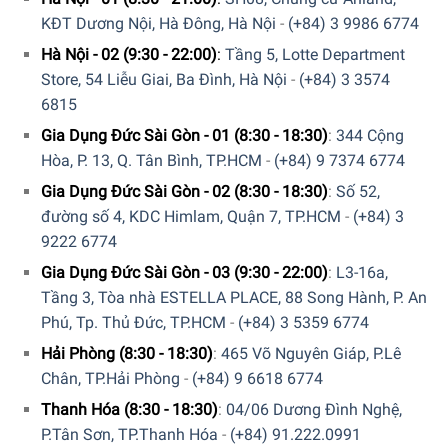
KĐT Dương Nội, Hà Đông, Hà Nội
-
(+84) 3 9986 6774
Hà Nội - 02 (9:30 - 22:00)
:
Tầng 5, Lotte Department
Store, 54 Liễu Giai, Ba Đình, Hà Nội
-
(+84) 3 3574
6815
Gia Dụng Đức Sài Gòn - 01 (8:30 - 18:30)
:
344 Cộng
Sử dụng nước tối ưu nhờ phát hiện tải trọng chính xác –
Hòa, P. 13, Q. Tân Bình, TP.HCM
-
(+84) 9 7374 6774
waterPerfect Plus
Gia Dụng Đức Sài Gòn - 02 (8:30 - 18:30)
:
Số 52,
Các cảm biến tinh vi của hệ thống quản lý nước
đường số 4, KDC Himlam, Quận 7, TP.HCM
-
(+84) 3
waterPerfect Plus đảm bảo hiệu quả sử dụng nước tối đa.
9222 6774
Nó không chỉ nhận dạng loại hàng dệt mà còn nhận biết
Gia Dụng Đức Sài Gòn - 03 (9:30 - 22:00)
:
L3-16a,
chính xác số lượng tải tương ứng với 256 gia số. Tùy thuộc
Tầng 3, Tòa nhà ESTELLA PLACE, 88 Song Hành, P. An
vào hai yếu tố này mà xác định lượng nước cần thiết. Đây
Phú, Tp. Thủ Đức, TP.HCM
-
(+84) 3 5359 6774
là cách waterPerfect Plus đạt được kết quả giặt hoàn hảo
Hải Phòng (8:30 - 18:30)
:
465 Võ Nguyên Giáp, P.Lê
với lượng nước tiêu thụ tối ưu trong mỗi chu trình giặt của
Chân, TP.Hải Phòng
-
(+84) 9 6618 6774
máy giặt Siemens iQ700 WM14VM93
Thanh Hóa (8:30 - 18:30)
:
04/06 Dương Đình Nghệ,
P.Tân Sơn, TP.Thanh Hóa
-
(+84) 91.222.0991