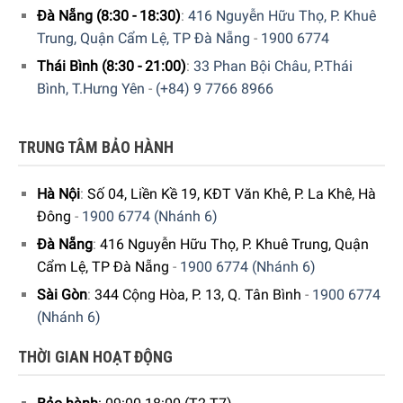
Đà Nẵng (8:30 - 18:30)
:
416 Nguyễn Hữu Thọ, P. Khuê
Trung, Quận Cẩm Lệ, TP Đà Nẵng
-
1900 6774
Thái Bình (8:30 - 21:00)
:
33 Phan Bội Châu, P.Thái
Bình, T.Hưng Yên
-
(+84) 9 7766 8966
TRUNG TÂM BẢO HÀNH
Chăm sóc giặt giũ đặc biệt hiệu quả và cực kỳ nhẹ nhàng
Hà Nội
:
Số 04, Liền Kề 19, KĐT Văn Khê, P. La Khê, Hà
với lồng giặt được thiết kế đặc biệt
Đông
-
1900 6774 (Nhánh 6)
Lồng giặt của Siemens iQ700 WM14VM93 được thiết kế
Đà Nẵng
:
416 Nguyễn Hữu Thọ, P. Khuê Trung, Quận
đặc biệt cho phép đồ giặt của bạn ngập trong nước nhanh
Cẩm Lệ, TP Đà Nẵng
-
1900 6774 (Nhánh 6)
hơn, nhờ tác dụng của của các trình điều khiển bất đối
Sài Gòn
:
344 Cộng Hòa, P. 13, Q. Tân Bình
-
1900 6774
xứng mới. Điều này đảm bảo việc giặt giũ nhanh chóng, an
(Nhánh 6)
toàn và nhẹ nhàng.
Chiếu sáng lồng giặt tối ưu
THỜI GIAN HOẠT ĐỘNG
Đèn LED bên trong lồng giặt Siemens iQ700 WM14VM93
bật sáng khi thiết bị được bật, sau khi mở và đóng cửa và