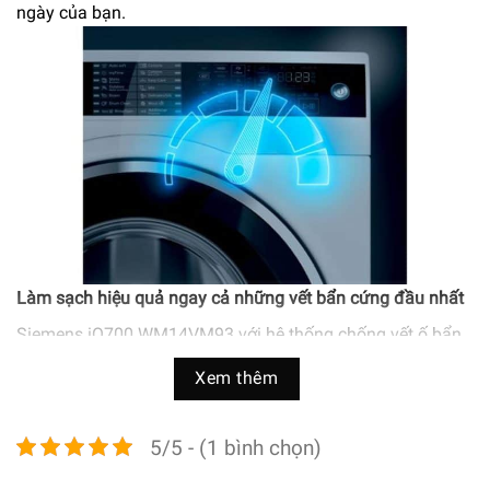
ngày của bạn.
Làm sạch hiệu quả ngay cả những vết bẩn cứng đầu nhất
Siemens iQ700 WM14VM93 với hệ thống chống vết ố bẩn
đặc biệt loại bỏ bốn trong số các loại vết bẩn phổ biến nhất
Xem thêm
– rượu vang, dầu mỡ, máu và cây cỏ – mà không cần bất
kỳ chất phụ gia hoặc xử lý ngâm tẩm thủ công nào. Mỗi
loại vết bẩn được xử bằng cách điều chỉnh nhiệt độ nước,
5/5 - (1 bình chọn)
tốc độ lồng giặt và thời gian ngâm.