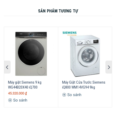
SẢN PHẨM TƯƠNG TỰ
Máy giặt Siemens 9 kg
Máy Giặt Cửa Trước Siemens
WG44B20X40 iQ700
iQ800 WM14VG94 9kg
45.320.000
₫
So sánh
So sánh
Màn hình LED directTouch dễ đọc kết hợp với điều hướng