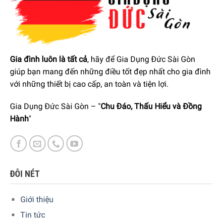
đường nối dán, lớp phủ và vật liệu thấm nước không chịu
được nhiệt mạnh. Siemens iQ700 WM14VM93 có chương
trình dành riêng cho quần áo khoác giữ mọi thứ ở nhiệt độ
thấp liên tục. Và khi quần áo của bạn cần được làm mới,
bạn có thể thêm chất chống thấm vào chu trình giặt.
Gia đình luôn là tất cả
, hãy để Gia Dụng Đức Sài Gòn
giúp bạn mang đến những điều tốt đẹp nhất cho gia đình
với những thiết bị cao cấp, an toàn và tiện lợi.
Gia Dụng Đức Sài Gòn – "
Chu Đáo, Thấu Hiểu và Đồng
Hành
"
ĐÔI NÉT
Giới thiệu
Tin tức