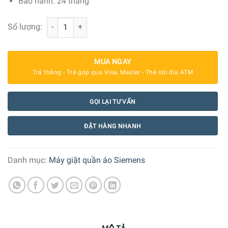
Bảo hành: 24 tháng
Máy Giặt Cửa trước Siemens iQ700 WM14VM93 9 kg số l
Số lượng:
MUA NGAY
Trả thẳng - Trả góp qua Visa, Master - Thẻ nội địa ATM
GỌI LẠI TƯ VẤN
ĐẶT HÀNG NHANH
Danh mục:
Máy giặt quần áo Siemens