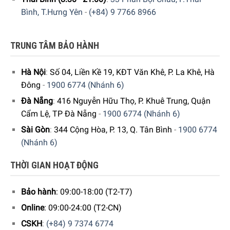
Bình, T.Hưng Yên
-
(+84) 9 7766 8966
Giao hàng nhanh chóng toàn quốc.
Bảo hành bằng thẻ bảo hành chính hãng từ công ty.
TRUNG TÂM BẢO HÀNH
Hàng đúng nguồn gốc, chính hãng, nhập khẩu Đức &
EU.
Hà Nội
:
Số 04, Liền Kề 19, KĐT Văn Khê, P. La Khê, Hà
Ngoài ra quý khách còn có thể tham khảo thêm các sản
Đông
-
1900 6774 (Nhánh 6)
phẩm
Tủ Lạnh
khác đang được bán tại các showroom của
Đà Nẵng
:
416 Nguyễn Hữu Thọ, P. Khuê Trung, Quận
Gia dụng Đức Sài Gòn trên toàn quốc và website của
Cẩm Lệ, TP Đà Nẵng
-
1900 6774 (Nhánh 6)
chúng tôi.
Sài Gòn
:
344 Cộng Hòa, P. 13, Q. Tân Bình
-
1900 6774
(Nhánh 6)
THỜI GIAN HOẠT ĐỘNG
5/5 - (1 bình chọn)
Bảo hành
: 09:00-18:00 (T2-T7)
Online
: 09:00-24:00 (T2-CN)
CSKH
:
(+84) 9 7374 6774