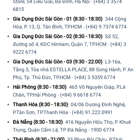
Store, 54 Liễu Giai, Ba Đình, Hà Nội
-
(+84) 3 3574
6815
Gia Dụng Đức Sài Gòn - 01 (8:30 - 18:30)
:
344 Cộng
Hòa, P. 13, Q. Tân Bình, TP.HCM
-
(+84) 9 7374 6774
Gia Dụng Đức Sài Gòn - 02 (8:30 - 18:30)
:
Số 52,
đường số 4, KDC Himlam, Quận 7, TP.HCM
-
(+84) 3
9222 6774
Gia Dụng Đức Sài Gòn - 03 (9:30 - 22:00)
:
L3-16a,
Tầng 3, Tòa nhà ESTELLA PLACE, 88 Song Hành, P. An
Phú, Tp. Thủ Đức, TP.HCM
-
(+84) 3 5359 6774
Hiện tại sản phẩm đang được bày bán tại
hệ thống
showroom cửa hàng của Gia dụng Đức Sài Gòn
trên toàn
Hải Phòng (8:30 - 18:30)
:
465 Võ Nguyên Giáp, P.Lê
quốc. Quý vị hãy gọi điện trực tiếp vào Hotline:
1900
Chân, TP.Hải Phòng
-
(+84) 9 6618 6774
6774
hoặc
039 222 6774
để nhận được những tư vấn chi
Thanh Hóa (8:30 - 18:30)
:
04/06 Dương Đình Nghệ,
tiết và đặt mua sản phẩm. Hoặc đặt hàng trực tiếp trên
P.Tân Sơn, TP.Thanh Hóa
-
(+84) 91.222.0991
website. Nhân viên tổng đài của Gia dụng Đức Sài Gòn sẽ
Đà Nẵng (8:30 - 18:30)
:
416 Nguyễn Hữu Thọ, P. Khuê
gọi lại để xác nhận đơn hàng với quý khách.
Trung, Quận Cẩm Lệ, TP Đà Nẵng
-
1900 6774
GIA DỤNG ĐỨC SÀI GÒN CAM KẾT:
Thái Bình (8:30 - 21:00)
:
33 Phan Bội Châu, P.Thái