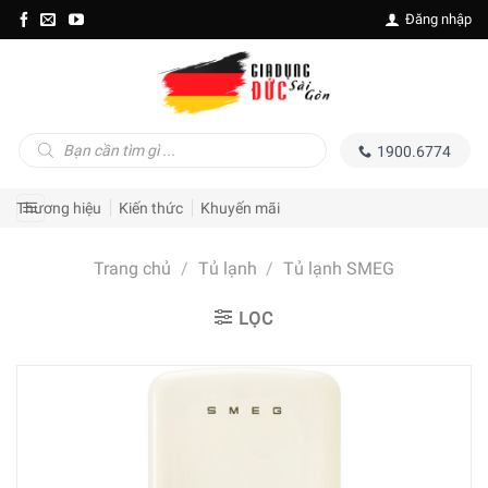
Skip
Đăng nhập
to
content
Tìm
1900.6774
kiếm
sản
phẩm
Thương hiệu
Kiến thức
Khuyến mãi
Trang chủ
/
Tủ lạnh
/
Tủ lạnh SMEG
LỌC