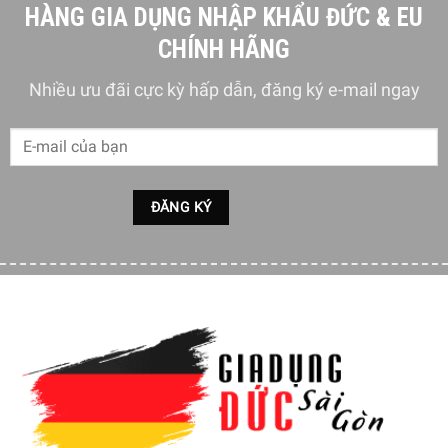
HÀNG GIA DỤNG NHẬP KHẨU ĐỨC & EU
CHÍNH HÃNG
Nhiều ưu đãi cực kỳ hấp dẫn, đăng ký e-mail ngay
Hiệu suất dẫn đầu
Tủ lạnh Smeg FAB50RCRB5 được xếp hạng A ++ về hiệu
quả sử dụng năng lượng, Hơn nữa, Smeg FAB50RCRB5
cũng chỉ yêu cầu quy trình bảo dưỡng tối thiểu nhờ hệ