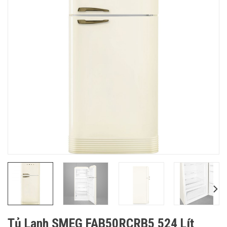
Tủ Lạnh SMEG FAB50RCRB5 524 Lít