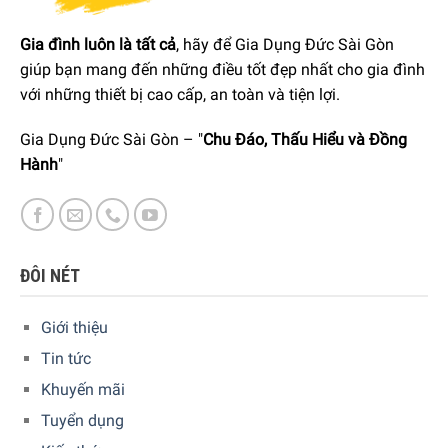
thống lưu thông không khí không đóng băng ngăn ngừa
sương giá, nấm mốc và mùi hôi tích tụ. Tủ lạnh được trang
Gia đình luôn là tất cả
, hãy để Gia Dụng Đức Sài Gòn
bị đèn LED cho các ngăn được chiếu sáng tốt và hệ thống
giúp bạn mang đến những điều tốt đẹp nhất cho gia đình
Fresh Zone giúp bảo quản thực phẩm tươi sống một cách
với những thiết bị cao cấp, an toàn và tiện lợi.
tối ưu.
Gia Dụng Đức Sài Gòn – "
Chu Đáo, Thấu Hiểu và Đồng
Hành
"
ĐÔI NÉT
Giới thiệu
Tin tức
Khuyến mãi
Tuyển dụng