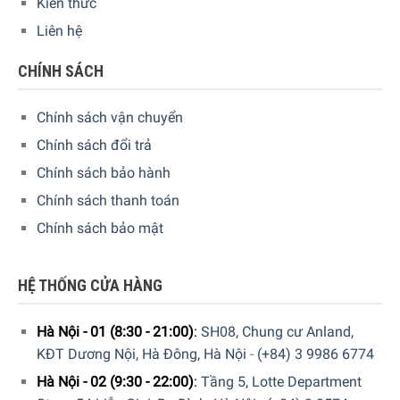
Kiến thức
Liên hệ
CHÍNH SÁCH
Tủ lạnh Smeg FAB50 mang đến nhiều màu sắc tươi sáng
Chính sách vận chuyển
Dải màu sắc được mở rộng với việc bổ sung 4 sắc thái
mới: xanh lam, đen, đỏ và xanh lá cây pastel và các phụ
Chính sách đổi trả
kiện bên trong đã được đổi mới. Tủ lạnh Smeg
Chính sách bảo hành
FAB50RCRB5 cung cấp hiệu suất tuyệt vời đồng thời bổ
Chính sách thanh toán
sung điểm nhấn cho ngôi nhà đầy phong cách của bạn với
Chính sách bảo mật
thiết kế thẩm mỹ nổi bật.
HỆ THỐNG CỬA HÀNG
Hà Nội - 01 (8:30 - 21:00)
:
SH08, Chung cư Anland,
KĐT Dương Nội, Hà Đông, Hà Nội
-
(+84) 3 9986 6774
Hà Nội - 02 (9:30 - 22:00)
:
Tầng 5, Lotte Department