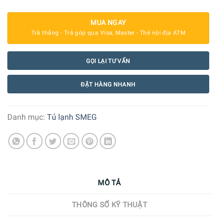
MUA NGAY
Trả thẳng - Trả góp qua Visa, Master - Thẻ nội địa ATM
GỌI LẠI TƯ VẤN
ĐẶT HÀNG NHANH
Danh mục:
Tủ lạnh SMEG
MÔ TẢ
THÔNG SỐ KỸ THUẬT