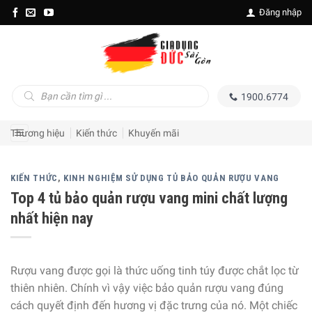
Skip
Đăng nhập
to
content
Tìm
1900.6774
kiếm
sản
phẩm
Thương hiệu
Kiến thức
Khuyến mãi
KIẾN THỨC
,
KINH NGHIỆM SỬ DỤNG TỦ BẢO QUẢN RƯỢU VANG
Top 4 tủ bảo quản rượu vang mini chất lượng
nhất hiện nay
Rượu vang được gọi là thức uống tinh túy được chắt lọc từ
thiên nhiên. Chính vì vậy việc bảo quản rượu vang đúng
cách quyết định đến hương vị đặc trưng của nó. Một chiếc