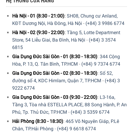
HỆ THỐNG CỬA HÀNG
Hà Nội - 01 (8:30 - 21:00)
:
SH08, Chung cư Anland,
KĐT Dương Nội, Hà Đông, Hà Nội
-
(+84) 3 9986 6774
Hà Nội - 02 (9:30 - 22:00)
:
Tầng 5, Lotte Department
Store, 54 Liễu Giai, Ba Đình, Hà Nội
-
(+84) 3 3574
6815
Gia Dụng Đức Sài Gòn - 01 (8:30 - 18:30)
:
344 Cộng
Hòa, P. 13, Q. Tân Bình, TP.HCM
-
(+84) 9 7374 6774
Gia Dụng Đức Sài Gòn - 02 (8:30 - 18:30)
:
Số 52,
đường số 4, KDC Himlam, Quận 7, TP.HCM
-
(+84) 3
9222 6774
Gia Dụng Đức Sài Gòn - 03 (9:30 - 22:00)
:
L3-16a,
Tầng 3, Tòa nhà ESTELLA PLACE, 88 Song Hành, P. An
Phú, Tp. Thủ Đức, TP.HCM
-
(+84) 3 5359 6774
Hải Phòng (8:30 - 18:30)
:
465 Võ Nguyên Giáp, P.Lê
Chân, TP.Hải Phòng
-
(+84) 9 6618 6774