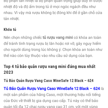
Bộ phận tản nhiệt là bộ phận quan trọng giúp duy trì được
nhiệt độ và độ ẩm trong tủ ở mọi ngóc ngách đều như
nhau. Vì vậy mà rượu không bị đông khi để ở gần chỗ cửa
tản nhiệt.
Khóa tủ
Nên chọn những chiếc
tủ rượu vang mini
có khóa an toàn
để tránh tình trạng rượu bị lăn hoặc rơi vỡ, gây nguy hiểm
cho người dùng trong lúc không ý. Chọn khóa an toàn như
thế nào còn tùy thuộc vào nhu cầu sử dụng của bạn.
Top 4 tủ bảo quản rượu vang mini đáng mua nhất
2023
Tủ Bảo Quản Rượu Vang Caso WineSafe 12 Black – 624
Tủ Bảo Quản Rượu Vang Caso WineSafe 12 Black – 624
là
một sản phẩm của hãng Caso, một thương hiệu nổi tiếng
của Đức về thiết bị gia dụng cao cấp. Tủ này có thể bảo
quản tối đa 12 chai rượu vang cao 31 cm, với một vùng