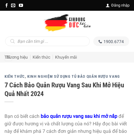
Skip
Đăng nhập
to
content
Tìm
1900.6774
kiếm
sản
phẩm
Thương hiệu
Kiến thức
Khuyến mãi
KIẾN THỨC
,
KINH NGHIỆM SỬ DỤNG TỦ BẢO QUẢN RƯỢU VANG
7 Cách Bảo Quản Rượu Vang Sau Khi Mở Hiệu
Quả Nhất 2024
Bạn có biết cách
bảo quản rượu vang sau khi mở nắp
để
giữ được hương vị và chất lượng của nó? Hãy đọc bài viết
này để khám phá 7 cách đơn giản nhưng hiệu quả để bảo