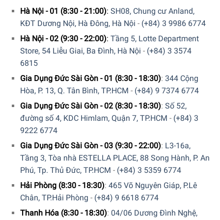
Hà Nội - 01 (8:30 - 21:00)
:
SH08, Chung cư Anland,
KĐT Dương Nội, Hà Đông, Hà Nội
-
(+84) 3 9986 6774
Hà Nội - 02 (9:30 - 22:00)
:
Tầng 5, Lotte Department
Store, 54 Liễu Giai, Ba Đình, Hà Nội
-
(+84) 3 3574
6815
Gia Dụng Đức Sài Gòn - 01 (8:30 - 18:30)
:
344 Cộng
Hòa, P. 13, Q. Tân Bình, TP.HCM
-
(+84) 9 7374 6774
Gia Dụng Đức Sài Gòn - 02 (8:30 - 18:30)
:
Số 52,
đường số 4, KDC Himlam, Quận 7, TP.HCM
-
(+84) 3
9222 6774
Gia Dụng Đức Sài Gòn - 03 (9:30 - 22:00)
:
L3-16a,
Tầng 3, Tòa nhà ESTELLA PLACE, 88 Song Hành, P. An
Phú, Tp. Thủ Đức, TP.HCM
-
(+84) 3 5359 6774
Hải Phòng (8:30 - 18:30)
:
465 Võ Nguyên Giáp, P.Lê
Chân, TP.Hải Phòng
-
(+84) 9 6618 6774
Thanh Hóa (8:30 - 18:30)
:
04/06 Dương Đình Nghệ,