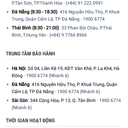
P.Tân Sơn, TP.Thanh Hóa
-
(+84) 91.222.0991
Đà Nẵng (8:30 - 18:30)
:
416 Nguyễn Hữu Thọ, P. Khuê
Trung, Quận Cẩm Lệ, TP Đà Nẵng
-
1900 6774
Thái Bình (8:30 - 21:00)
:
33 Phan Bội Châu, P.Thái
Bình, T.Hưng Yên
-
(+84) 9 7766 8966
TRUNG TÂM BẢO HÀNH
Hà Nội
:
Số 04, Liền Kề 19, KĐT Văn Khê, P. La Khê, Hà
Đông
-
1900 6774 (Nhánh 6)
Đà Nẵng
:
416 Nguyễn Hữu Thọ, P. Khuê Trung, Quận
Cẩm Lệ, TP Đà Nẵng
-
1900 6774 (Nhánh 6)
Sài Gòn
:
344 Cộng Hòa, P. 13, Q. Tân Bình
-
1900 6774
(Nhánh 6)
THỜI GIAN HOẠT ĐỘNG