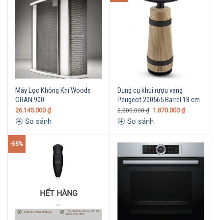
Máy Lọc Không Khí Woods
Dụng cụ khui rượu vang
GRAN 900
Peugeot 200565 Barrel 18 cm
26.145.000
₫
1.870.000
₫
2.200.000
₫
So sánh
So sánh
-55%
HẾT HÀNG