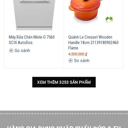
Máy Rửa Chén Miele G 7560
Quánh Le Creuset Wooden
SCVi AutoDos
Handle 18cm 21139180902460
Flame
So sánh
4.500.000
₫
So sánh
XEM THÊM 3253 SẢN PHẨM