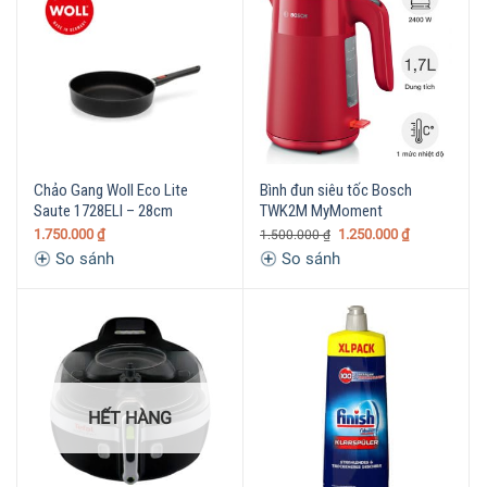
Chảo Gang Woll Eco Lite
Bình đun siêu tốc Bosch
Saute 1728ELI – 28cm
TWK2M MyMoment
1.750.000
₫
1.250.000
₫
1.500.000
₫
So sánh
So sánh
HẾT HÀNG