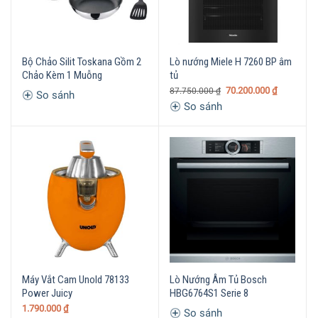
Bộ Chảo Silit Toskana Gồm 2
Lò nướng Miele H 7260 BP âm
Chảo Kèm 1 Muỗng
tủ
70.200.000
₫
87.750.000
₫
So sánh
So sánh
Máy Vắt Cam Unold 78133
Lò Nướng Âm Tủ Bosch
Power Juicy
HBG6764S1 Serie 8
1.790.000
₫
So sánh