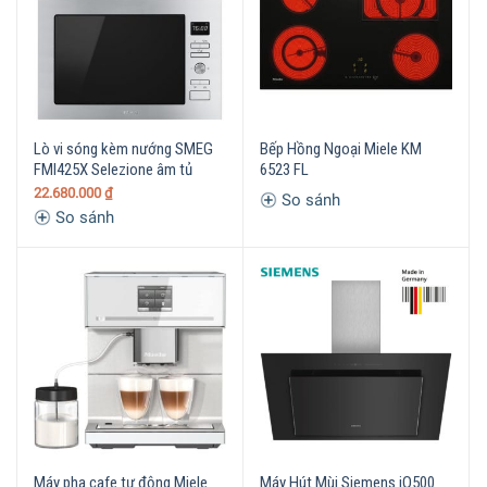
Lò vi sóng kèm nướng SMEG
Bếp Hồng Ngoại Miele KM
FMI425X Selezione âm tủ
6523 FL
22.680.000
₫
So sánh
So sánh
Máy pha cafe tự động Miele
Máy Hút Mùi Siemens iQ500