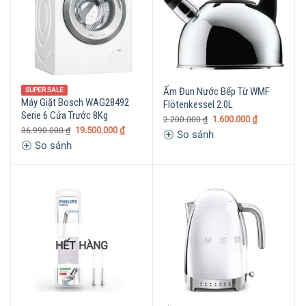
Ấm Đun Nước Bếp Từ WMF
SUPER SALE
Máy Giặt Bosch WAG28492
Flötenkessel 2.0L
Serie 6 Cửa Trước 8Kg
1.600.000
₫
2.200.000
₫
19.500.000
₫
36.990.000
₫
So sánh
So sánh
HẾT HÀNG