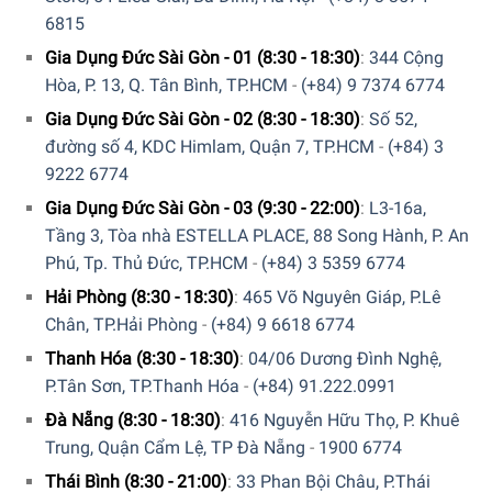
6815
Gia Dụng Đức Sài Gòn - 01 (8:30 - 18:30)
:
344 Cộng
Hòa, P. 13, Q. Tân Bình, TP.HCM
-
(+84) 9 7374 6774
Gia Dụng Đức Sài Gòn - 02 (8:30 - 18:30)
:
Số 52,
đường số 4, KDC Himlam, Quận 7, TP.HCM
-
(+84) 3
9222 6774
Gia Dụng Đức Sài Gòn - 03 (9:30 - 22:00)
:
L3-16a,
Tầng 3, Tòa nhà ESTELLA PLACE, 88 Song Hành, P. An
Phú, Tp. Thủ Đức, TP.HCM
-
(+84) 3 5359 6774
Hải Phòng (8:30 - 18:30)
:
465 Võ Nguyên Giáp, P.Lê
Chân, TP.Hải Phòng
-
(+84) 9 6618 6774
Thanh Hóa (8:30 - 18:30)
:
04/06 Dương Đình Nghệ,
P.Tân Sơn, TP.Thanh Hóa
-
(+84) 91.222.0991
Đà Nẵng (8:30 - 18:30)
:
416 Nguyễn Hữu Thọ, P. Khuê
Trung, Quận Cẩm Lệ, TP Đà Nẵng
-
1900 6774
Thái Bình (8:30 - 21:00)
:
33 Phan Bội Châu, P.Thái