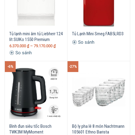
Tủ lạnh mini âm tủ Liebherr 124
Tủ Lạnh Mini Smeg FAB5LRD3
lít SUIKo 1550 Premium
So sánh
6.370.000
₫
– 79.170.000
₫
So sánh
-6%
-27%
Bình đun siêu tốc Bosch
Bộ ly pha lê 8 món Nachtmann
TWK3M MyMoment
105601 Ethno Barista