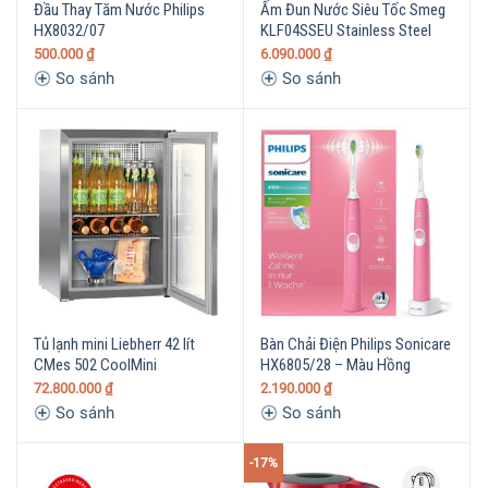
Đầu Thay Tăm Nước Philips
Ấm Đun Nước Siêu Tốc Smeg
HX8032/07
KLF04SSEU Stainless Steel
500.000
₫
6.090.000
₫
So sánh
So sánh
Tủ lạnh mini Liebherr 42 lít
Bàn Chải Điện Philips Sonicare
CMes 502 CoolMini
HX6805/28 – Màu Hồng
72.800.000
₫
2.190.000
₫
So sánh
So sánh
-17%