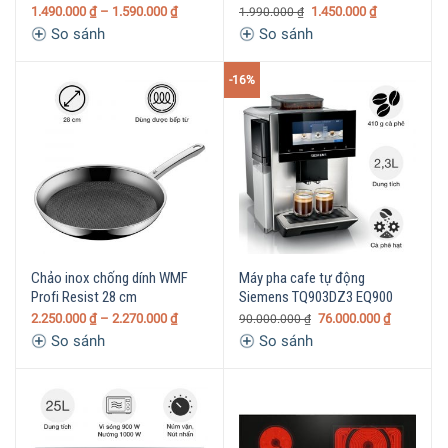
1.490.000
₫
– 1.590.000
₫
1.450.000
₫
1.990.000
₫
So sánh
So sánh
-16%
Chảo inox chống dính WMF
Máy pha cafe tự động
Profi Resist 28 cm
Siemens TQ903DZ3 EQ900
2.250.000
₫
– 2.270.000
₫
76.000.000
₫
90.000.000
₫
So sánh
So sánh