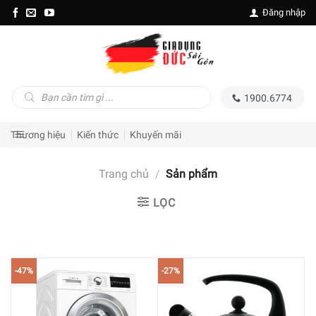
Skip
Đăng nhập
to
content
Tìm
1900.6774
kiếm
sản
phẩm
Thương hiệu
Kiến thức
Khuyến mãi
Trang chủ
/
Sản phẩm
LỌC
-47%
-27%