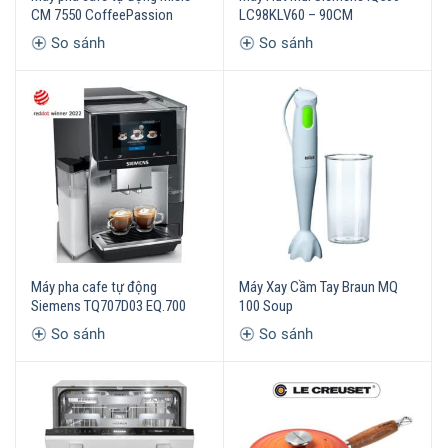
CM 7550 CoffeePassion
LC98KLV60 – 90CM
So sánh
So sánh
Máy pha cafe tự động
Máy Xay Cầm Tay Braun MQ
Siemens TQ707D03 EQ.700
100 Soup
So sánh
So sánh