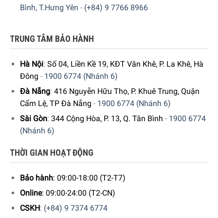
Bình, T.Hưng Yên
-
(+84) 9 7766 8966
TRUNG TÂM BẢO HÀNH
Hà Nội
:
Số 04, Liền Kề 19, KĐT Văn Khê, P. La Khê, Hà
Đông
-
1900 6774 (Nhánh 6)
Đà Nẵng
:
416 Nguyễn Hữu Thọ, P. Khuê Trung, Quận
Cẩm Lệ, TP Đà Nẵng
-
1900 6774 (Nhánh 6)
Sài Gòn
:
344 Cộng Hòa, P. 13, Q. Tân Bình
-
1900 6774
(Nhánh 6)
THỜI GIAN HOẠT ĐỘNG
Bảo hành
: 09:00-18:00 (T2-T7)
Online
: 09:00-24:00 (T2-CN)
CSKH
:
(+84) 9 7374 6774