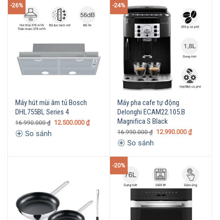
-26%
-24%
Máy hút mùi âm tủ Bosch
Máy pha cafe tự động
DHL755BL Series 4
Delonghi ECAM22.105.B
Magnifica S Black
12.500.000
₫
16.990.000
₫
12.990.000
₫
16.990.000
₫
So sánh
So sánh
-20%