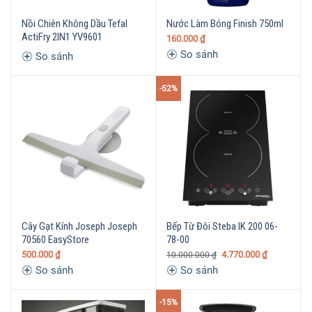
Nồi Chiên Không Dầu Tefal
Nước Làm Bóng Finish 750ml
ActiFry 2IN1 YV9601
160.000
₫
So sánh
So sánh
-52%
Cây Gạt Kính Joseph Joseph
Bếp Từ Đôi Steba IK 200 06-
70560 EasyStore
78-00
500.000
₫
4.770.000
₫
10.000.000
₫
So sánh
So sánh
-15%