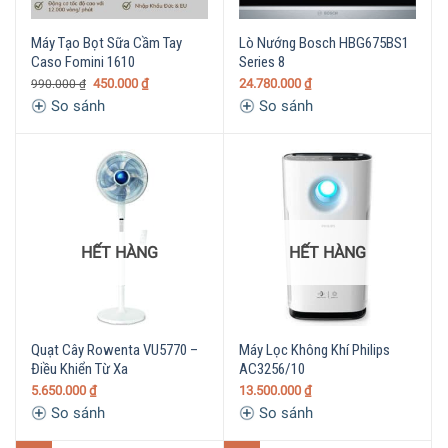
Máy Tạo Bọt Sữa Cầm Tay
Lò Nướng Bosch HBG675BS1
Caso Fomini 1610
Series 8
450.000
₫
24.780.000
₫
990.000
₫
So sánh
So sánh
HẾT HÀNG
HẾT HÀNG
Quạt Cây Rowenta VU5770 –
Máy Lọc Không Khí Philips
Điều Khiển Từ Xa
AC3256/10
5.650.000
₫
13.500.000
₫
So sánh
So sánh