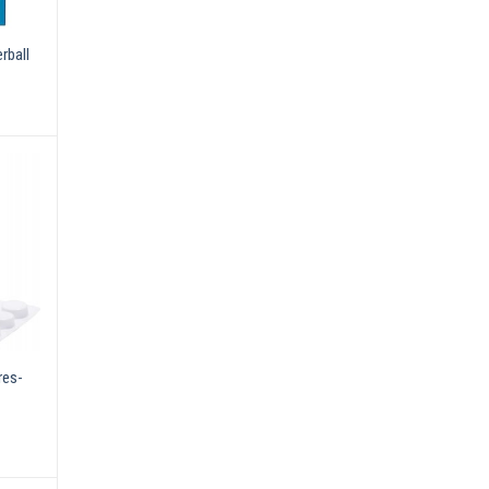
rball
res-