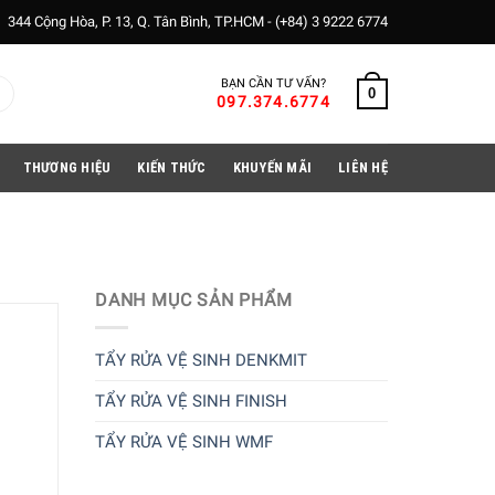
344 Cộng Hòa, P. 13, Q. Tân Bình, TP.HCM -
(+84) 3 9222 6774
BẠN CẦN TƯ VẤN?
0
097.374.6774
THƯƠNG HIỆU
KIẾN THỨC
KHUYẾN MÃI
LIÊN HỆ
DANH MỤC SẢN PHẨM
TẨY RỬA VỆ SINH DENKMIT
TẨY RỬA VỆ SINH FINISH
TẨY RỬA VỆ SINH WMF