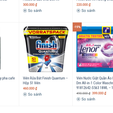
300.000
₫
220.000
₫
So sánh
So sánh
-19%
y pha cafe
Viên Rửa Bát Finish Quantum –
Viên Nước Giặt Quần Áo
Hộp 51 Viên
Dm All-in-1 Color Wasch
91812642-S563 18WL – 1
460.000
₫
399.000
₫
490.000
₫
So sánh
So sánh