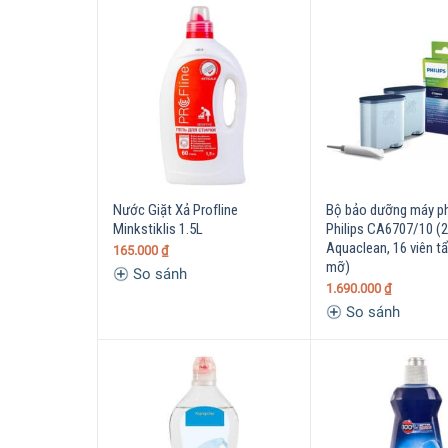
Nước Giặt Xả Profline
Bộ bảo dưỡng máy p
Minkstiklis 1.5L
Philips CA6707/10 (2
Aquaclean, 16 viên tẩ
165.000
₫
mỡ)
So sánh
1.690.000
₫
So sánh