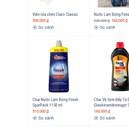
Viên rửa chén Claro Classic
Nước Làm Bóng Fini
500.000
₫
160.000
₫
200.000
₫
So sánh
So sánh
Chai Nước Làm Bóng Finish
Chai Vệ Sinh Bếp Từ
SparPack 1150 ml
Glaskeramikreiniger 3
510.000
₫
160.000
₫
So sánh
So sánh