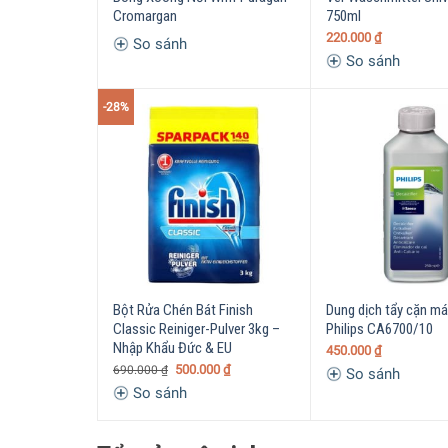
Cromargan
750ml
220.000
₫
So sánh
So sánh
-28%
Bột Rửa Chén Bát Finish
Dung dịch tẩy cặn má
Classic Reiniger-Pulver 3kg –
Philips CA6700/10
Nhập Khẩu Đức & EU
450.000
₫
500.000
₫
690.000
₫
So sánh
So sánh