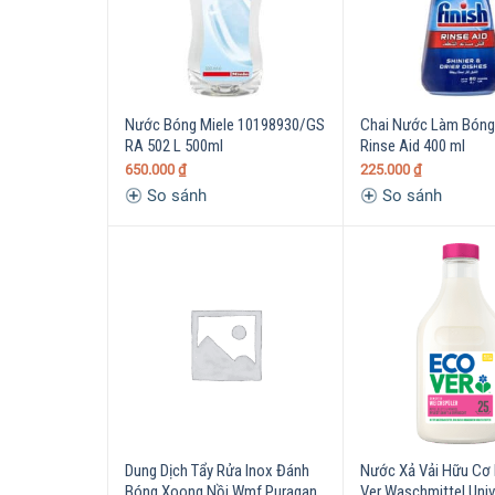
Nước Bóng Miele 10198930/GS
Chai Nước Làm Bóng 
RA 502 L 500ml
Rinse Aid 400 ml
650.000
₫
225.000
₫
So sánh
So sánh
Dung Dịch Tẩy Rửa Inox Đánh
Nước Xả Vải Hữu Cơ
Bóng Xoong Nồi Wmf Puragan
Ver Waschmittel Univ