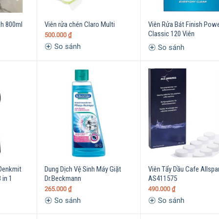
sh 800ml
Viên rửa chén Claro Multi
Viên Rửa Bát Finish Powe
Classic 120 Viên
500.000
₫
So sánh
So sánh
 Denkmit
Dung Dịch Vệ Sinh Máy Giặt
Viên Tẩy Dầu Cafe Allspa
 in 1
Dr.Beckmann
AS411575
265.000
₫
490.000
₫
So sánh
So sánh