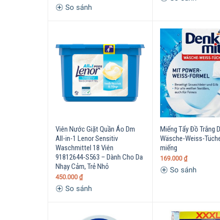
So sánh
Viên Nước Giặt Quần Áo Dm
Miếng Tẩy Đồ Trắng 
All-in-1 Lenor Sensitiv
Wäsche-Weiss-Tüche
Waschmittel 18 Viên
miếng
91812644-S563 – Dành Cho Da
169.000
₫
Nhạy Cảm, Trẻ Nhỏ
So sánh
450.000
₫
So sánh