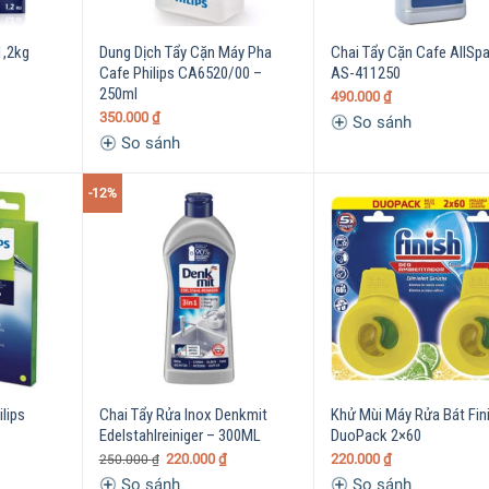
1,2kg
Dung Dịch Tẩy Cặn Máy Pha
Chai Tẩy Cặn Cafe AllSp
Cafe Philips CA6520/00 –
AS-411250
250ml
490.000
₫
350.000
₫
So sánh
So sánh
-12%
lips
Chai Tẩy Rửa Inox Denkmit
Khử Mùi Máy Rửa Bát Fin
Edelstahlreiniger – 300ML
DuoPack 2×60
220.000
₫
220.000
₫
250.000
₫
So sánh
So sánh