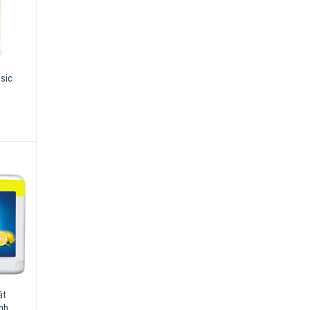
ssic
át
nh