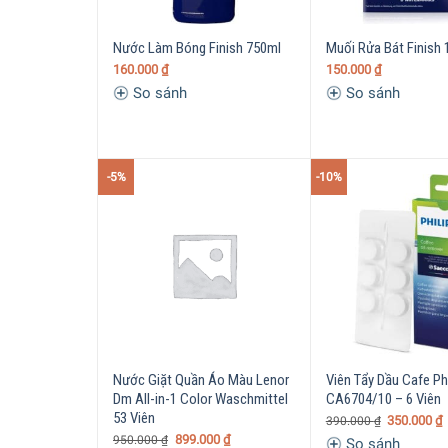
Nước Làm Bóng Finish 750ml
Muối Rửa Bát Finish 
160.000
₫
150.000
₫
So sánh
So sánh
-5%
-10%
Nước Giặt Quần Áo Màu Lenor
Viên Tẩy Dầu Cafe Phi
Dm All-in-1 Color Waschmittel
CA6704/10 – 6 Viên
53 Viên
350.000
₫
390.000
₫
899.000
₫
950.000
₫
So sánh