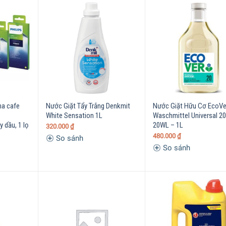
ha cafe
Nước Giặt Tẩy Trắng Denkmit
Nước Giặt Hữu Cơ EcoVe
White Sensation 1L
Waschmittel Universal 2
y dầu, 1 lọ
20WL – 1L
320.000
₫
480.000
₫
So sánh
So sánh