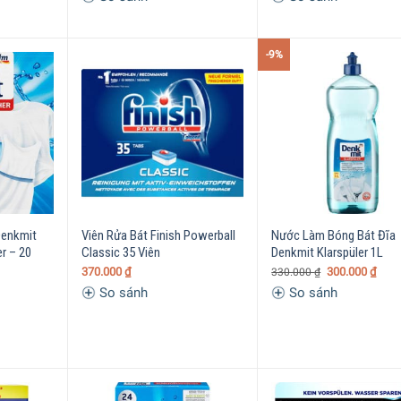
-9%
Denkmit
Viên Rửa Bát Finish Powerball
Nước Làm Bóng Bát Đĩa
r – 20
Classic 35 Viên
Denkmit Klarspüler 1L
370.000
₫
300.000
₫
330.000
₫
So sánh
So sánh