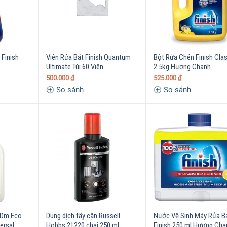
Finish
Viên Rửa Bát Finish Quantum
Bột Rửa Chén Finish Cla
Ultimate Túi 60 Viên
2.5kg Hương Chanh
500.000
₫
525.000
₫
So sánh
So sánh
 Dm Eco
Dung dịch tẩy cặn Russell
Nước Vệ Sinh Máy Rửa B
ersal
Hobbs 21220 chai 250 ml
Finish 250 ml Hương Cha