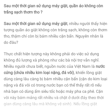
Sau một thời gian sử dụng máy giặt, quần áo không còn
trắng sạch thơm tho ?
Sau một thời gian sử dụng máy giặt
, nhiều người thấy hiện
tượng quần áo giặt không còn trắng sạch, không còn thơm
tho, thậm chí còn bị bám nhiều cặn bẩn. Nguyên nhân là
do đâu?
Thực chất hiện tượng này không phải do việc sử dụng
không đủ lượng xà phòng như các bà nội trợ vẫn nghĩ.
Nhiều người chưa biết, nguồn nước của Việt Nam là
nước
cứng (chứa nhiều kim loại nặng, đá vôi)
, khiến lồng giặt
dùng càng lâu càng bị bám nhiều cặn bẩn (cặn do kim loại
nặng và đá vôi có trong nước bạn có thể thấy rất rõ nếu
nhà bạn có dùng ấm siêu tốc hoặc máy pha ca phê. Cặn
vôi này bám mảng rất nhiều và chặt ở dưới đáy theo thời
gian dùng càng lâu mà không vệ sinh). Nếu lồng giặt
không được làm sạch thường xuyên và đúng cách, những