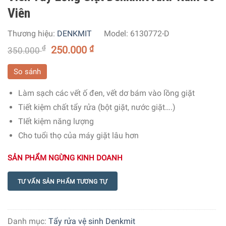
Viên
Thương hiệu:
DENKMIT
Model:
6130772-D
₫
250.000
₫
350.000
So sánh
Làm sạch các vết ố đen, vết dơ bám vào lồng giặt
Tiết kiệm chất tẩy rửa (bột giặt, nước giặt….)
TIết kiệm năng lượng
Cho tuổi thọ của máy giặt lâu hơn
SẢN PHẨM NGỪNG KINH DOANH
TƯ VẤN SẢN PHẨM TƯƠNG TỰ
Danh mục:
Tẩy rửa vệ sinh Denkmit