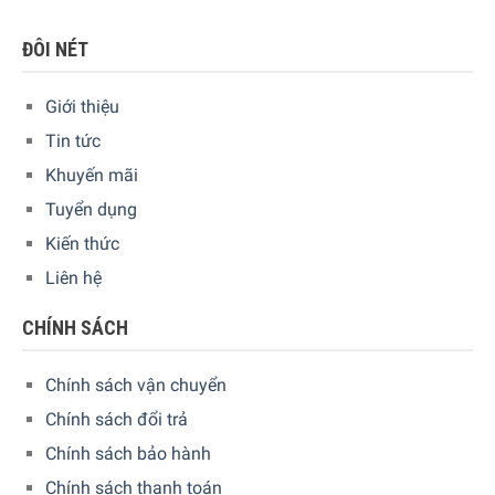
ĐÔI NÉT
Giới thiệu
Tin tức
Khuyến mãi
Tuyển dụng
Kiến thức
Liên hệ
CHÍNH SÁCH
Hướng dẫn sử dụng
Viên vệ sinh máy giặt Denkmit Anti Kalk Tabs phù hợp cho
Chính sách vận chuyển
tất cả hàng dệt, chương trình giặt và nhiệt độ giặt (20 – 95
Chính sách đổi trả
° C).
Chính sách bảo hành
Cho toàn bộ đồ vào máy giặt.
Chính sách thanh toán