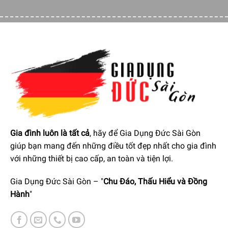
Cho tuổi thọ của máy giặt lâu hơn
Lưu ý:
Sản phẩm giúp trung hoà kim loại nặng và đá vôi có
trong nước giúp làm mềm nước, từ đó ngăn chặn chúng
bám cặn trong máy giặt. Đồng thời, sau mỗi lần sử dụng,
sản phẩm sẽ làm sạch dần các mảng bám, vết bẩn lâu
ngày…. có sẵn trong máy giặt do lâu ngày không vệ sinh.
Do dó, nếu bạn nghĩ là dùng một lần có thể làm sạch hoàn
toàn và đánh bay các mảng bám, cặn vôi, ố bẩn lâu ngày
trong máy giặt là hoàn toàn sai nhé.
Gia đình luôn là tất cả
, hãy để Gia Dụng Đức Sài Gòn
giúp bạn mang đến những điều tốt đẹp nhất cho gia đình
với những thiết bị cao cấp, an toàn và tiện lợi.
Gia Dụng Đức Sài Gòn – "
Chu Đáo, Thấu Hiểu và Đồng
Hành
"