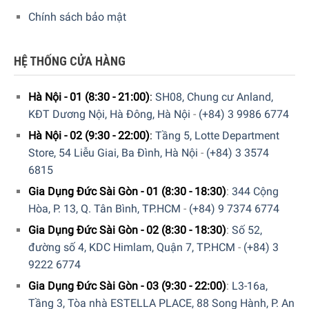
Lấy viên Denkmit Tab khỏi gói bọc bảo vệ.
Chính sách bảo mật
Đặt viên Denkmit Tab vào hộp rửa chính, sau đó là chất
tẩy rửa
HỆ THỐNG CỬA HÀNG
Sau đó chọn chương trình giặt và bắt đầu giặt.
Hà Nội - 01 (8:30 - 21:00)
:
SH08, Chung cư Anland,
Liều khuyến cáo
:
một viên vệ sinh máy giặt dùng cho mỗi
KĐT Dương Nội, Hà Đông, Hà Nội
-
(+84) 3 9986 6774
lần giặt tương ứng 4,5 kg đồ giặt. Nên sử dụng 2 lần/tuần.
Hà Nội - 02 (9:30 - 22:00)
:
Tầng 5, Lotte Department
Sử dụng chung khi giặt quần áo có tác dụng làm se sợi vải,
Store, 54 Liễu Giai, Ba Đình, Hà Nội
-
(+84) 3 3574
giúp quần áo bền màu và mới lâu hơn.
6815
Gia Dụng Đức Sài Gòn - 01 (8:30 - 18:30)
:
344 Cộng
Thành phần
Hòa, P. 13, Q. Tân Bình, TP.HCM
-
(+84) 9 7374 6774
5 – 15% polycarboxylat, hydrocacbon ít hơn 5%.
Gia Dụng Đức Sài Gòn - 02 (8:30 - 18:30)
:
Số 52,
đường số 4, KDC Himlam, Quận 7, TP.HCM
-
(+84) 3
9222 6774
Gia Dụng Đức Sài Gòn - 03 (9:30 - 22:00)
:
L3-16a,
Tầng 3, Tòa nhà ESTELLA PLACE, 88 Song Hành, P. An