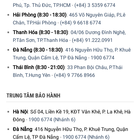
Phú, Tp. Thủ Đức, TP.HCM
-
(+84) 3 5359 6774
Hải Phòng (8:30 - 18:30)
:
465 Võ Nguyên Giáp, P.Lê
Chân, TP.Hải Phòng
-
(+84) 9 6618 6774
Thanh Hóa (8:30 - 18:30)
:
04/06 Dương Đình Nghệ,
P.Tân Sơn, TP.Thanh Hóa
-
(+84) 91.222.0991
Đà Nẵng (8:30 - 18:30)
:
416 Nguyễn Hữu Thọ, P. Khuê
Trung, Quận Cẩm Lệ, TP Đà Nẵng
-
1900 6774
Thái Bình (8:30 - 21:00)
:
33 Phan Bội Châu, P.Thái
Bình, T.Hưng Yên
-
(+84) 9 7766 8966
Lưu ý quan trọng khi sử dụng
Bảo quản gói khô và giữ ở nơi khô thoáng.
TRUNG TÂM BẢO HÀNH
Chú ý
: Gây kích ứng mắt nghiêm trọng.
Hà Nội
:
Số 04, Liền Kề 19, KĐT Văn Khê, P. La Khê, Hà
Để xa tầm tay trẻ em.
Đông
-
1900 6774 (Nhánh 6)
Đọc hướng dẫn trước khi sử dụng.
Đà Nẵng
:
416 Nguyễn Hữu Thọ, P. Khuê Trung, Quận
Rửa tay kỹ sau khi sử dụng.
Cẩm Lệ, TP Đà Nẵng
-
1900 6774 (Nhánh 6)