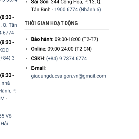
Sài Gòn
:
344 Cộng Hòa, P. 13, Q.
Tân Bình
-
1900 6774 (Nhánh 6)
(8:30 -
THỜI GIAN HOẠT ĐỘNG
, Q. Tân
4 6774
Bảo hành
: 09:00-18:00 (T2-T7)
(8:30 -
Online
: 09:00-24:00 (T2-CN)
 KDC
(+84) 3
CSKH
:
(+84) 9 7374 6774
E-mail
:
(9:30 -
giadungducsaigon.vn@gmail.com
a nhà
ành, P.
CM
-
65 Võ
.Hải