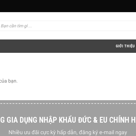
GIỚI THIỆU
của bạn.
G GIA DỤNG NHẬP KHẨU ĐỨC & EU CHÍNH 
Nhiều ưu đãi cực kỳ hấp dẫn, đăng ký e-mail ngay