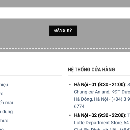
T
HỆ THỐNG CỬA HÀNG
thiệu
Hà Nội - 01 (8:30 - 21:00)
:
S
Chung cư Anland, KĐT Dươ
ức
Hà Đông, Hà Nội
-
(+84) 3 
ến mãi
6774
n dụng
Hà Nội - 02 (9:30 - 22:00)
:
T
thức
Lotte Department Store, 54
hệ
Giai, Ba Đình, Hà Nội
-
(+84