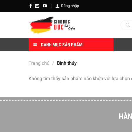
Skip
Đăng nhập
to
content
Tìm
kiếm
sản
phẩm
DANH MỤC SẢN PHẨM
Trang chủ
/
Bình thủy
Không tìm thấy sản phẩm nào khớp với lựa chọn 
HÀN