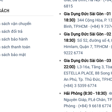
6815
SÁCH
Gia Dụng Đức Sài Gòn - 01 
18:30)
:
344 Cộng Hòa, P. 13
h sách vận chuyển
Bình, TP.HCM
-
(+84) 9 737
 sách đổi trả
Gia Dụng Đức Sài Gòn - 02 
h sách bảo hành
18:30)
:
Số 52, đường số 4,
Himlam, Quận 7, TP.HCM
-
 sách thanh toán
9222 6774
h sách bảo mật
Gia Dụng Đức Sài Gòn - 03 
22:00)
:
L3-16a, Tầng 3, Tò
ESTELLA PLACE, 88 Song H
An Phú, Tp. Thủ Đức, TP.H
(+84) 3 5359 6774
Hải Phòng (8:30 - 18:30)
:
4
Nguyên Giáp, P.Lê Chân, TP
Phòng
-
(+84) 9 6618 6774