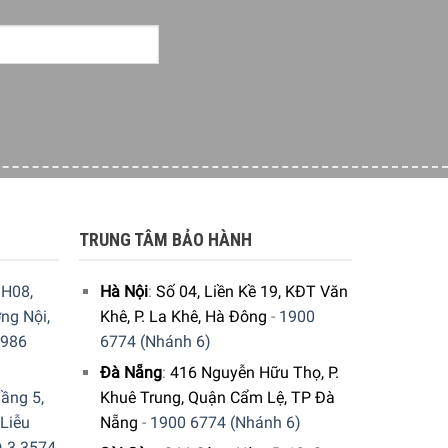
TRUNG TÂM BẢO HÀNH
H08,
Hà Nội
:
Số 04, Liền Kề 19, KĐT Văn
ng Nội,
Khê, P. La Khê, Hà Đông
-
1900
9986
6774 (Nhánh 6)
Đà Nẵng
:
416 Nguyễn Hữu Thọ, P.
ầng 5,
Khuê Trung, Quận Cẩm Lệ, TP Đà
 Liễu
Nẵng
-
1900 6774 (Nhánh 6)
) 3 3574