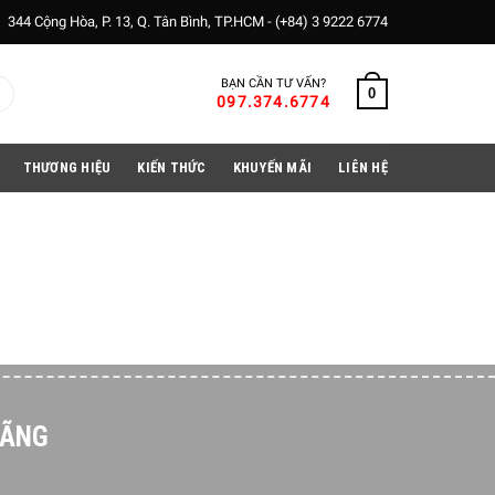
344 Cộng Hòa, P. 13, Q. Tân Bình, TP.HCM -
(+84) 3 9222 6774
BẠN CẦN TƯ VẤN?
0
097.374.6774
THƯƠNG HIỆU
KIẾN THỨC
KHUYẾN MÃI
LIÊN HỆ
HÃNG