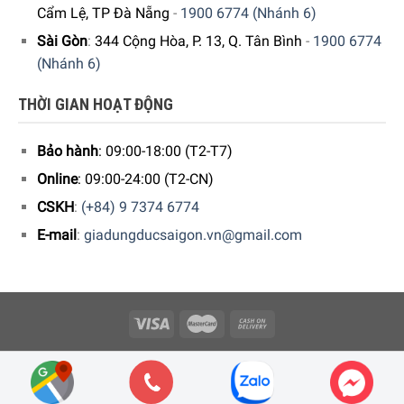
Cẩm Lệ, TP Đà Nẵng
-
1900 6774 (Nhánh 6)
chống trầy xước vượt trội cho lớp chống dính PermaDur
trong lòng chảo nhờ hạn chế tác động của các dụng cụ
Sài Gòn
:
344 Cộng Hòa, P. 13, Q. Tân Bình
-
1900 6774
như đũa, thìa, muôi,… lên bề mặt này trong quá trình
(Nhánh 6)
khuấy/đảo thực phẩm.
THỜI GIAN HOẠT ĐỘNG
Bảo hành
: 09:00-18:00 (T2-T7)
Online
: 09:00-24:00 (T2-CN)
CSKH
:
(+84) 9 7374 6774
E-mail
:
giadungducsaigon.vn@gmail.com
Thiết kế Chảo inox chống dính WMF Profi Resist 28 cm
Copyright 2026 © Công ty Cổ phần Minh Housewares - ĐKKD số
0109512447
Sản phẩm được sản xuất theo 2 phiên bản, cho phép người