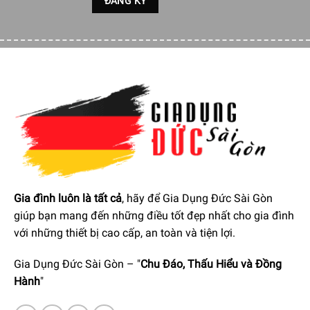
Mức nhiệt khuyến nghị:
Tối đa 260°C
Gia đình luôn là tất cả
, hãy để Gia Dụng Đức Sài Gòn
Chi tiết kích thước Chảo inox chống dính WMF Profi Resist 28
giúp bạn mang đến những điều tốt đẹp nhất cho gia đình
cm
với những thiết bị cao cấp, an toàn và tiện lợi.
Tổng quan sản phẩm
Gia Dụng Đức Sài Gòn – "
Chu Đáo, Thấu Hiểu và Đồng
Chảo inox WMF Profi Resist 28 cm được sản xuất tại Trung
Hành
"
Quốc theo các tiêu chuẩn chất lượng nghiêm ngặt của