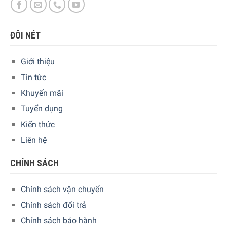
châu Âu. Nằm trong bộ sưu tập khay chảo chống dính Profi
Resist của WMF, sản phẩm được tạo nên từ chất liệu cao
cấp, quy trình gia công xuất sắc, sự kỹ lưỡng trong quá
ĐÔI NÉT
trình kiểm tra chất lượng cũng như thiết kế không chỉ tinh
tế mà còn mang lại nhiều tiện ích thực tế.
Giới thiệu
Tin tức
Khuyến mãi
Tuyển dụng
Kiến thức
Liên hệ
CHÍNH SÁCH
Chính sách vận chuyển
Tổng quan Chảo inox chống dính WMF Profi Resist 28 cm
Chính sách đổi trả
Chính sách bảo hành