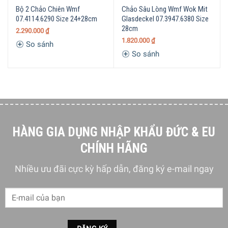
Bếp hồng ngoại
Bộ 2 Chảo Chiên Wmf
Chảo Sâu Lòng Wmf Wok Mit
07.4114.6290 Size 24+28cm
Glasdeckel 07.3947.6380 Size
Lò nướng
28cm
2.290.000
₫
1.820.000
₫
So sánh
Chất liệu:
So sánh
Chảo: Thép không gỉ (inox) Cromargan®, phủ chất
chống dính PermaDur (PTFE)
Lõi đế chảo: Nhôm
Tay cầm: Thép không gỉ (inox)
HÀNG GIA DỤNG NHẬP KHẨU ĐỨC & EU
Kích thước – Khối lượng:
CHÍNH HÃNG
Chảo nông lòng: Đường kính miệng 28 cm x Đường kính
Nhiều ưu đãi cực kỳ hấp dẫn, đăng ký e-mail ngay
đáy 21,3 cm – Nặng ~1,52 kg
Chảo sâu lòng: Đường kính miệng 28 cm x Đường kính
đáy 22,09 cm – Nặng ~1,79 kg