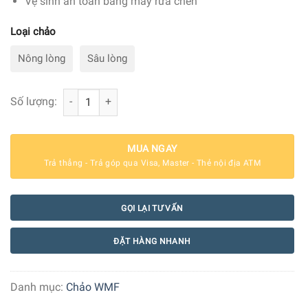
Vệ sinh an toàn bằng máy rửa chén
Loại chảo
Nông lòng
Sâu lòng
Chảo inox chống dính WMF Profi Resist 28 cm số lượng
Số lượng:
MUA NGAY
Trả thẳng - Trả góp qua Visa, Master - Thẻ nội địa ATM
GỌI LẠI TƯ VẤN
ĐẶT HÀNG NHANH
Danh mục:
Chảo WMF