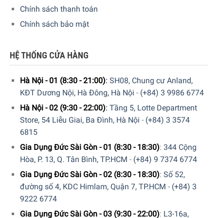
Tương tự như nhiều sản phẩm WMF khác, chảo có thành
Chính sách thanh toán
phần chính là Cromargan® – một loại thép không gỉ 18/10
Chính sách bảo mật
được WMF phát triển và đăng ký nhãn hiệu. Giống với thép
không gỉ 18/10, Cromargan® mang lại độ bền vượt trội
cho sản phẩm. Bên cạnh đó, đáy chảo được thiết kế nhiều
HỆ THỐNG CỬA HÀNG
lớp chất liệu riêng, lần lượt từ ngoài vào trong là thép Crom,
lõi nhôm và Cromargan®. Đặc biệt, lòng chảo từ
Hà Nội - 01 (8:30 - 21:00)
:
SH08, Chung cư Anland,
Cromargan® được làm nhô lên tạo thành cấu trúc lưới tổ
KĐT Dương Nội, Hà Đông, Hà Nội
-
(+84) 3 9986 6774
ong đặc biệt, hỗ trợ tối ưu trong việc bảo vệ lớp chống dính
Hà Nội - 02 (9:30 - 22:00)
:
Tầng 5, Lotte Department
PermaDur (PTFE), chống trầy xước hiệu quả.
Chảo WMF
Store, 54 Liễu Giai, Ba Đình, Hà Nội
-
(+84) 3 3574
còn sở hữu tay cầm từ thép không gỉ bền bỉ trong quá trình
6815
sử dụng.
Gia Dụng Đức Sài Gòn - 01 (8:30 - 18:30)
:
344 Cộng
Hòa, P. 13, Q. Tân Bình, TP.HCM
-
(+84) 9 7374 6774
Gia Dụng Đức Sài Gòn - 02 (8:30 - 18:30)
:
Số 52,
đường số 4, KDC Himlam, Quận 7, TP.HCM
-
(+84) 3
9222 6774
Gia Dụng Đức Sài Gòn - 03 (9:30 - 22:00)
:
L3-16a,