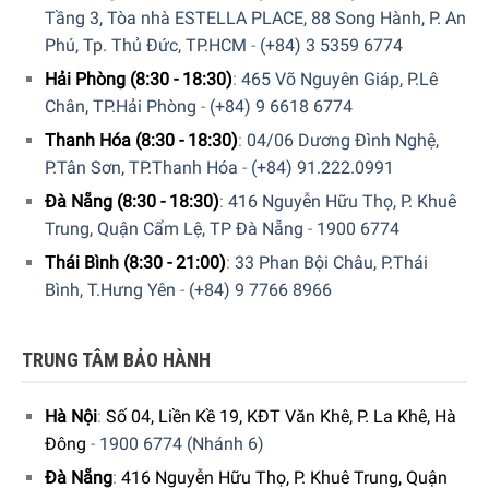
Tầng 3, Tòa nhà ESTELLA PLACE, 88 Song Hành, P. An
Phú, Tp. Thủ Đức, TP.HCM
-
(+84) 3 5359 6774
Hải Phòng (8:30 - 18:30)
:
465 Võ Nguyên Giáp, P.Lê
Chân, TP.Hải Phòng
-
(+84) 9 6618 6774
Chảo inox chống dính WMF Profi Resist 28 cm được làm từ
Thanh Hóa (8:30 - 18:30)
:
04/06 Dương Đình Nghệ,
chất liệu cao cấp
P.Tân Sơn, TP.Thanh Hóa
-
(+84) 91.222.0991
Đà Nẵng (8:30 - 18:30)
:
416 Nguyễn Hữu Thọ, P. Khuê
Đặc điểm nổi bật của chảo inox chống dính WMF
Trung, Quận Cẩm Lệ, TP Đà Nẵng
-
1900 6774
Profi Resist 28 cm
Thái Bình (8:30 - 21:00)
:
33 Phan Bội Châu, P.Thái
Thiết kế – Kích cỡ chảo
Bình, T.Hưng Yên
-
(+84) 9 7766 8966
Chảo inox chống dính WMF Profi Resist 28 cm sở hữu
miệng tròn và rộng cùng tay cầm rỗng giúp giảm hấp thụ
TRUNG TÂM BẢO HÀNH
nhiệt khi nấu nướng. Phía trên tay cầm (sát vành chảo) in
logo thương hiệu, mặt sau
chảo
được khắc các ký hiệu thể
Hà Nội
:
Số 04, Liền Kề 19, KĐT Văn Khê, P. La Khê, Hà
hiện loại bếp tương thích và thiết bị cho phép sử dụng sản
Đông
-
1900 6774 (Nhánh 6)
phẩm bên trong. Điểm nổi bật nhất trong thiết kế có thể kể
Đà Nẵng
:
416 Nguyễn Hữu Thọ, P. Khuê Trung, Quận
đến phần lưới tổ ong từ Cromargan® mang lại khả năng