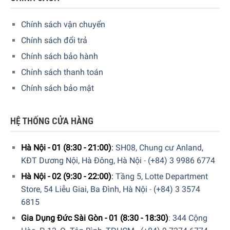
Hàng đúng nguồn gốc, chính hãng, nhập khẩu Đức &
EU.
Chính sách vận chuyển
Chính sách đổi trả
Ngoài ra quý khách còn có thể tham khảo thêm các sản
Chính sách bảo hành
phẩm
Chảo
khác đang được bán tại các showroom
của
Gia dụng Đức Sài Gòn
trên toàn quốc và website của
Chính sách thanh toán
chúng tôi.
Chính sách bảo mật
HỆ THỐNG CỬA HÀNG
Hà Nội - 01 (8:30 - 21:00)
:
SH08, Chung cư Anland,
5/5 - (1 bình chọn)
KĐT Dương Nội, Hà Đông, Hà Nội
-
(+84) 3 9986 6774
Hà Nội - 02 (9:30 - 22:00)
:
Tầng 5, Lotte Department
Store, 54 Liễu Giai, Ba Đình, Hà Nội
-
(+84) 3 3574
6815
Gia Dụng Đức Sài Gòn - 01 (8:30 - 18:30)
:
344 Cộng