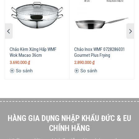
Phần chân đế của chảo sâu lòng Wmf Wok Mit Glasdeckel
được thiết kế chống trượt và được cố định chắc chắc tại
mọi vị trí. Nhà bếp là nơi luôn chứa nhiều yếu tố trơn trượt
như dầu mỡ, nước vì vậy sản phẩm này sẽ vô cùng tiện ích
cho người dùng.
Chảo Kèm Xửng Hấp WMF
Chảo Inox WMF 0728286031
Wok Macao 36cm
Gourmet Plus Frying
3.690.000
₫
2.890.000
₫
So sánh
So sánh
HÀNG GIA DỤNG NHẬP KHẨU ĐỨC & EU
CHÍNH HÃNG