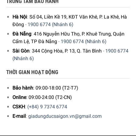
TRUNG TÂM BẢO HÀNH
Hà Nội
:
Số 04, Liền Kề 19, KĐT Văn Khê, P. La Khê, Hà
Đông
-
1900 6774 (Nhánh 6)
Đà Nẵng
:
416 Nguyễn Hữu Thọ, P. Khuê Trung, Quận
Cẩm Lệ, TP Đà Nẵng
-
1900 6774 (Nhánh 6)
Sài Gòn
:
344 Cộng Hòa, P. 13, Q. Tân Bình
-
1900 6774
(Nhánh 6)
THỜI GIAN HOẠT ĐỘNG
Bảo hành
: 09:00-18:00 (T2-T7)
Online
: 09:00-24:00 (T2-CN)
CSKH
:
(+84) 9 7374 6774
E-mail
:
giadungducsaigon.vn@gmail.com