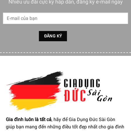
Nhiều ưu đãi cực kỳ hấp dẫn, đăng ký e-mail ngay
Tay cầm của Chảo Sâu Lòng Wmf Wok Mit Glasdeckel
07.3947.6380 Size 28cm được thiết kế chắc chắn và dễ
cầm nắm kể cả khi bạn đang mang bao tay. Hơn nữa phần
tay cầm có thiết kế rỗng và cách nhiệt tốt ngay cả khi chảo
đang nóng.
Chảo Sâu Lòng Wmf Wok Mit Glasdeckel 07.3947.6380
Size 28cm thiết kế dạng hình bán nguyệt sâu giúp cho
nhiệt trong chảo được phân bố đồng đều thức ăn được
nấu chín nhanh chóng. Món ăn thích hợp nhất với chảo đó
là xào. Ngoài ra người dùng cũng có thể sử dụng chảo để
nấu các món ăn khác như: hầm, nướng, chiên…
Gia đình luôn là tất cả
, hãy để Gia Dụng Đức Sài Gòn
giúp bạn mang đến những điều tốt đẹp nhất cho gia đình