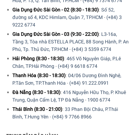
Hòa, P. 13, Q. Tân Bình, TP.HCM
-
(+84) 9 7374 6774
Gia Dụng Đức Sài Gòn - 02 (8:30 - 18:30)
:
Số 52,
đường số 4, KDC Himlam, Quận 7, TP.HCM
-
(+84) 3
9222 6774
Gia Dụng Đức Sài Gòn - 03 (9:30 - 22:00)
:
L3-16a,
Tầng 3, Tòa nhà ESTELLA PLACE, 88 Song Hành, P. An
Phú, Tp. Thủ Đức, TP.HCM
-
(+84) 3 5359 6774
Hải Phòng (8:30 - 18:30)
:
465 Võ Nguyên Giáp, P.Lê
Chân, TP.Hải Phòng
-
(+84) 9 6618 6774
Thanh Hóa (8:30 - 18:30)
:
04/06 Dương Đình Nghệ,
P.Tân Sơn, TP.Thanh Hóa
-
(+84) 91.222.0991
Đà Nẵng (8:30 - 18:30)
:
416 Nguyễn Hữu Thọ, P. Khuê
Trung, Quận Cẩm Lệ, TP Đà Nẵng
-
1900 6774
Thái Bình (8:30 - 21:00)
:
33 Phan Bội Châu, P.Thái
Bình, T.Hưng Yên
-
(+84) 9 7766 8966