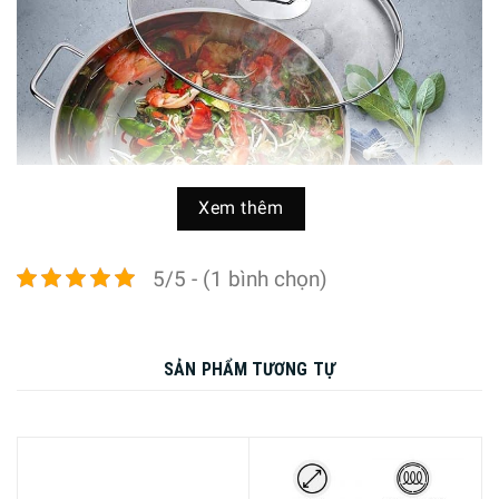
Xem thêm
5/5 - (1 bình chọn)
Phần nắp vung của chảo được làm từ kính trong suốt cao
SẢN PHẨM TƯƠNG TỰ
cấp có khả năng chịu nhiệt, giúp người dùng có thể quan
sát toàn bộ quá trình nấu ăn. Chảo có đáy sử dụng công
nghệ tiêu chuẩn 3 lớp giúp bắt từ và giữ nhiệt tốt khiến cho
việc tiêu hao năng lượng điện được giảm đến mức tối ưu
nhất, tiết kiệm nhất.