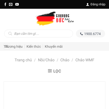
Skip
Đăng nhập
to
content
Tìm
1900.6774
kiếm
sản
phẩm
Thương hiệu
Kiến thức
Khuyến mãi
Trang chủ
/
Nồi/Chảo
/
Chảo
/
Chảo WMF
LỌC