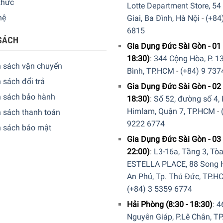
thức
Lotte Department Store, 54
hệ
Giai, Ba Đình, Hà Nội
-
(+84
6815
SÁCH
Gia Dụng Đức Sài Gòn - 01 
18:30)
:
344 Cộng Hòa, P. 13
h sách vận chuyển
Bình, TP.HCM
-
(+84) 9 737
 sách đổi trả
Gia Dụng Đức Sài Gòn - 02 
h sách bảo hành
18:30)
:
Số 52, đường số 4,
Himlam, Quận 7, TP.HCM
-
 sách thanh toán
9222 6774
h sách bảo mật
Gia Dụng Đức Sài Gòn - 03 
22:00)
:
L3-16a, Tầng 3, Tò
ESTELLA PLACE, 88 Song H
An Phú, Tp. Thủ Đức, TP.H
(+84) 3 5359 6774
Hải Phòng (8:30 - 18:30)
:
4
Nguyên Giáp, P.Lê Chân, TP