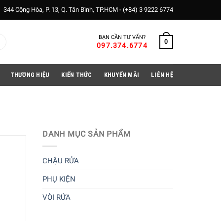
344 Cộng Hòa, P. 13, Q. Tân Bình, TP.HCM -
(+84) 3 9222 6774
BẠN CẦN TƯ VẤN?
0
097.374.6774
THƯƠNG HIỆU
KIẾN THỨC
KHUYẾN MÃI
LIÊN HỆ
DANH MỤC SẢN PHẨM
CHẬU RỬA
PHỤ KIỆN
VÒI RỬA