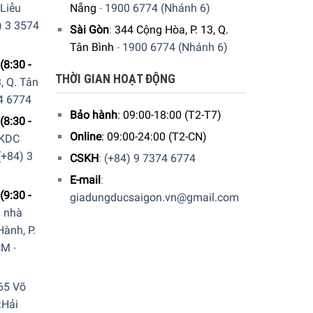
 Liễu
Nẵng
-
1900 6774 (Nhánh 6)
) 3 3574
Sài Gòn
:
344 Cộng Hòa, P. 13, Q.
Tân Bình
-
1900 6774 (Nhánh 6)
(8:30 -
THỜI GIAN HOẠT ĐỘNG
, Q. Tân
4 6774
Bảo hành
: 09:00-18:00 (T2-T7)
(8:30 -
Online
: 09:00-24:00 (T2-CN)
 KDC
(+84) 3
CSKH
:
(+84) 9 7374 6774
E-mail
:
(9:30 -
giadungducsaigon.vn@gmail.com
a nhà
ành, P.
CM
-
65 Võ
.Hải