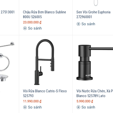
e 27513001
Chậu Rửa Đơn Blanco Subline
Sen Vòi Grohe Euphoria
800U 526005
272960001
23.000.000
₫
So sánh
So sánh
m
Vòi Rửa Blanco Catris-S Flexo
Vòi Nước Rửa Chén, Xà 
1
525793
Blanco 525789 Lato
11.990.000
₫
5.990.000
₫
So sánh
So sánh