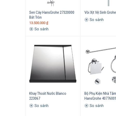
Sen Cây HansGrohe 27320000
Vòi Xịt Vệ Sinh Groh
Bát Tròn
So sánh
13.500.000
₫
So sánh
Khay Thoát Nước Blanco
Bộ Phụ Kiện Nhà Tắ
223067
HansGrohe 4077600
So sánh
So sánh