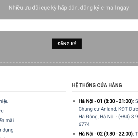
Nhiều ưu đãi cực kỳ hấp dẫn, đăng ký e-mail ngay
T
HỆ THỐNG CỬA HÀNG
thiệu
Hà Nội - 01 (8:30 - 21:00)
:
S
Chung cư Anland, KĐT Dươ
ức
Hà Đông, Hà Nội
-
(+84) 3 
ến mãi
6774
n dụng
Hà Nội - 02 (9:30 - 22:00)
:
T