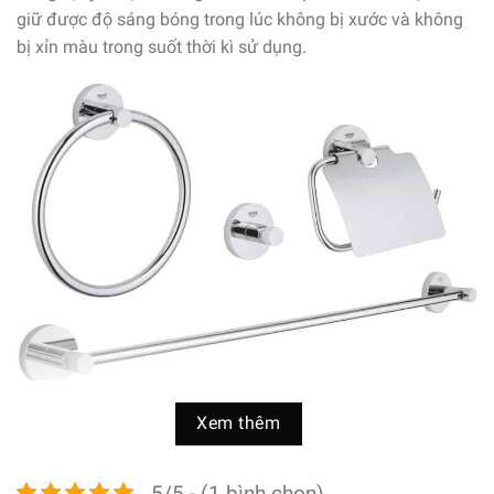
giữ được độ sáng bóng trong
lúc
không
bị xước và
không
bị xỉn màu trong suốt
thời kì
sử dụng.
Bộ Phụ Kiện Nhà Tắm HansGrohe 40776001
Xem thêm
HansGrohe 40776001
với lớp hoàn thiện GROHE
StarLight cho bề mặt chống xước và chống xỉn màu
5/5 - (1 bình chọn)