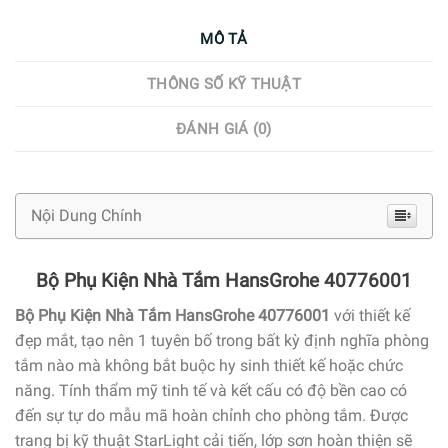
MÔ TẢ
THÔNG SỐ KỸ THUẬT
ĐÁNH GIÁ (0)
Nội Dung Chính
Bộ Phụ Kiện Nhà Tắm HansGrohe 40776001
Bộ Phụ Kiện Nhà Tắm HansGrohe 40776001
với thiết kế
đẹp mắt, tạo nên
1
tuyên bố trong bất kỳ
định nghĩa
phòng
tắm nào mà
không
bắt buộc
hy sinh
thiết kế
hoặc chức
năng. Tính thẩm mỹ tinh tế và kết cấu
có
độ bền cao
có
đến
sự tự do
mẫu mã
hoàn chỉnh cho phòng tắm. Được
trang bị
kỹ thuật
StarLight cải tiến, lớp sơn hoàn thiện sẽ