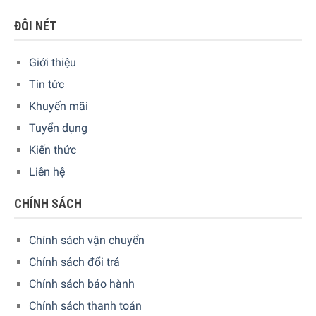
ĐÔI NÉT
Giới thiệu
Tin tức
HansGrohe 40776001
được
thiết kế
bằng kim loại,
bảo
đảm
độ bền và độ tin cậy
Khuyến mãi
Tuyển dụng
Được bảo hành trong thời hạn bảo hành trọn đời của
Grohe
Kiến thức
Liên hệ
Chất lượng hoàn thiện cao
CHÍNH SÁCH
Chính sách vận chuyển
Chính sách đổi trả
Chính sách bảo hành
Chính sách thanh toán