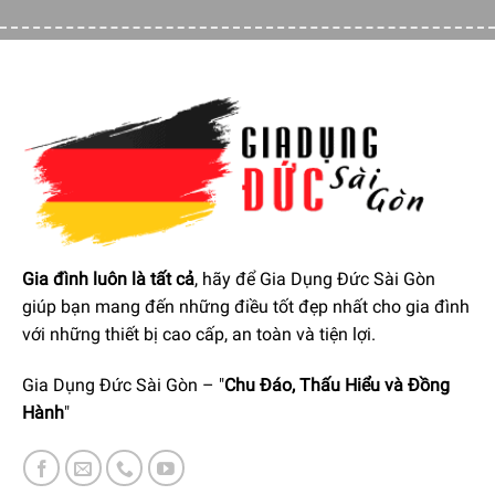
Đĩa Xà phòng
có
Giá đỡ
Tính năng nổi bật Bộ Phụ Kiện Nhà Tắm HansGrohe
40776001
Gia đình luôn là tất cả
, hãy để Gia Dụng Đức Sài Gòn
giúp bạn mang đến những điều tốt đẹp nhất cho gia đình
với những thiết bị cao cấp, an toàn và tiện lợi.
Gia Dụng Đức Sài Gòn – "
Chu Đáo, Thấu Hiểu và Đồng
Hành
"