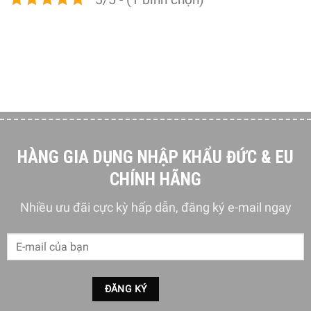
Vòng đeo khăn
HÀNG GIA DỤNG NHẬP KHẨU ĐỨC & EU
CHÍNH HÃNG
Nhiều ưu đãi cực kỳ hấp dẫn, đăng ký e-mail ngay
Móc áo choàng
Giá treo khăn 24 inch
Giá đỡ giấy vệ sinh
có
nắp