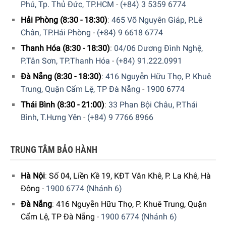
Phú, Tp. Thủ Đức, TP.HCM
-
(+84) 3 5359 6774
cửa hàng
Gia Dụng Đức Sài Gòn
trên toàn quốc. Quý vị hãy
Hải Phòng (8:30 - 18:30)
:
465 Võ Nguyên Giáp, P.Lê
gọi điện trực tiếp vào
Hotline:
1900 6774
hoặc
Chân, TP.Hải Phòng
-
(+84) 9 6618 6774
0346996774
để nhận được những tư vấn chi tiết và đặt
Thanh Hóa (8:30 - 18:30)
:
04/06 Dương Đình Nghệ,
mua sản phẩm. Hoặc đặt hàng trực tiếp trên website
tại
P.Tân Sơn, TP.Thanh Hóa
-
(+84) 91.222.0991
đây
. Nhân viên tổng đài của giadungducsaigon sẽ gọi lại
để xác nhận đơn hàng với quý khách.
Đà Nẵng (8:30 - 18:30)
:
416 Nguyễn Hữu Thọ, P. Khuê
Trung, Quận Cẩm Lệ, TP Đà Nẵng
-
1900 6774
Thái Bình (8:30 - 21:00)
:
33 Phan Bội Châu, P.Thái
Bình, T.Hưng Yên
-
(+84) 9 7766 8966
TRUNG TÂM BẢO HÀNH
Hà Nội
:
Số 04, Liền Kề 19, KĐT Văn Khê, P. La Khê, Hà
GIA DỤNG ĐỨC SÀI GÒN CAM KẾT:
Đông
-
1900 6774 (Nhánh 6)
Giao hàng nhanh chóng toàn quốc.
Đà Nẵng
:
416 Nguyễn Hữu Thọ, P. Khuê Trung, Quận
Cẩm Lệ, TP Đà Nẵng
-
1900 6774 (Nhánh 6)
Bảo hành bằng thẻ bảo hành chính hãng từ công ty.