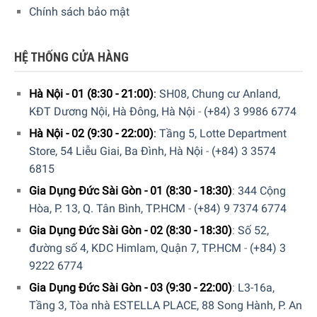
Chính sách bảo mật
HỆ THỐNG CỬA HÀNG
Hà Nội - 01 (8:30 - 21:00)
:
SH08, Chung cư Anland,
KĐT Dương Nội, Hà Đông, Hà Nội
-
(+84) 3 9986 6774
Hà Nội - 02 (9:30 - 22:00)
:
Tầng 5, Lotte Department
Store, 54 Liễu Giai, Ba Đình, Hà Nội
-
(+84) 3 3574
6815
Gia Dụng Đức Sài Gòn - 01 (8:30 - 18:30)
:
344 Cộng
Bộ sản phẩm bao gồm thanh treo khăn, móc áo choàng,
Hòa, P. 13, Q. Tân Bình, TP.HCM
-
(+84) 9 7374 6774
hộp
chứa
khăn giấy và vòng quấn khăn
Gia Dụng Đức Sài Gòn - 02 (8:30 - 18:30)
:
Số 52,
Chốt giấu
đường số 4, KDC Himlam, Quận 7, TP.HCM
-
(+84) 3
Lắp ráp an toàn
9222 6774
Gia Dụng Đức Sài Gòn - 03 (9:30 - 22:00)
:
L3-16a,
Hiện tại Sản phẩm
“Bộ Phụ Kiện Nhà Tắm HansGrohe
Tầng 3, Tòa nhà ESTELLA PLACE, 88 Song Hành, P. An
40776001”
đang được bày bán tại hệ thống Showroom