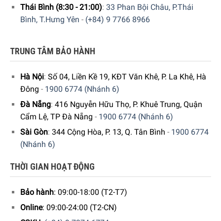
Thái Bình (8:30 - 21:00)
:
33 Phan Bội Châu, P.Thái
Bình, T.Hưng Yên
-
(+84) 9 7766 8966
Hiện tại Sản phẩm
” Ấm Đun Nước Bếp Từ WMF
Flötenkessel 2.0L”
đang được bày bán tại hệ thống
TRUNG TÂM BẢO HÀNH
Showroom cửa hàng
Gia Dụng Đức Sài Gòn
trên toàn
quốc. Quý vị hãy gọi điện trực tiếp vào
Hotline:
1900 6774
Hà Nội
:
Số 04, Liền Kề 19, KĐT Văn Khê, P. La Khê, Hà
hoặc
0346996774
để nhận được những tư vấn chi tiết và
Đông
-
1900 6774 (Nhánh 6)
đặt mua sản phẩm. Hoặc đặt hàng trực tiếp trên website.
Đà Nẵng
:
416 Nguyễn Hữu Thọ, P. Khuê Trung, Quận
Nhân viên tổng đài của giadungducsaigon sẽ gọi lại để xác
Cẩm Lệ, TP Đà Nẵng
-
1900 6774 (Nhánh 6)
nhận đơn hàng với quý khách.
Sài Gòn
:
344 Cộng Hòa, P. 13, Q. Tân Bình
-
1900 6774
(Nhánh 6)
THỜI GIAN HOẠT ĐỘNG
Bảo hành
: 09:00-18:00 (T2-T7)
Online
: 09:00-24:00 (T2-CN)
GIA DỤNG ĐỨC SÀI GÒN CAM KẾT: