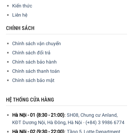
về cháy nổ. Ngoài ra, nắp của ấm đun nước WMF có thể
Kiến thức
được tháo ra để vệ sinh một cách dễ dàng và tiện lợi.
Liên hệ
CHÍNH SÁCH
Chính sách vận chuyển
Chính sách đổi trả
Chính sách bảo hành
Chính sách thanh toán
Chính sách bảo mật
HỆ THỐNG CỬA HÀNG
Hà Nội - 01 (8:30 - 21:00)
:
SH08, Chung cư Anland,
KĐT Dương Nội, Hà Đông, Hà Nội
-
(+84) 3 9986 6774
Hà Nội - 02 (9:30 - 22:00)
:
Tầng 5, Lotte Department