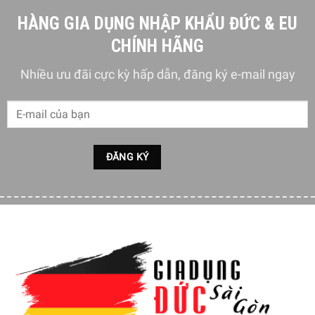
HÀNG GIA DỤNG NHẬP KHẨU ĐỨC & EU
CHÍNH HÃNG
Nhiều ưu đãi cực kỳ hấp dẫn, đăng ký e-mail ngay
Tay cầm với chất liệu nhựa cao cấp, chịu nhiệt
Ấm Đun Nước Bếp Từ WMF Flötenkessel 2.0L
với thế hế
tay cầm bằng nhựa cao cấp, có khả năng chịu được nhiệt
độ cao an toàn với người sử dụng. Ấm có khả năng làm
nóng nhanh trong một khoảng thời gian ngắn.