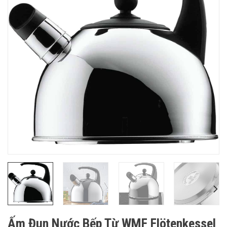
Ấm Đun Nước Bếp Từ WMF Flötenkessel