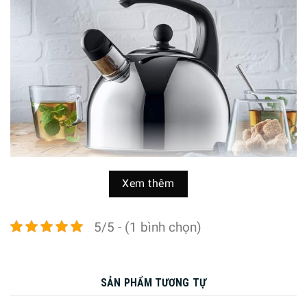
Xem thêm
5/5 - (1 bình chọn)
Thiết kế hiện đại, với chất liệu thép không gỉ Cromargan
18/10 siêu bền
Ấm Đun Nước Bếp Từ WMF Flötenkessel 2.0L
sản xuất
SẢN PHẨM TƯƠNG TỰ
bằng chất liệu thép không gỉ Cromargan 18/10 an toàn,