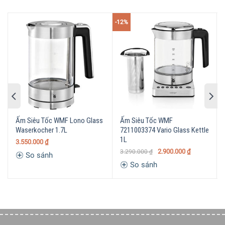
không bị đóng cặn canxi, kiểu dáng đẹp sang chảnh miễn
chê. Khi nước sôi, ấm sẽ phát ra tiếng “sáo” gây sự chú ý
-12%
và báo hiệu nước sôi.
Ấm Siêu Tốc WMF Lono Glass
Ấm Siêu Tốc WMF
Waserkocher 1.7L
7211003374 Vario Glass Kettle
1L
3.550.000
₫
2.900.000
₫
3.290.000
₫
So sánh
So sánh