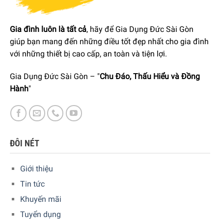
Gia đình luôn là tất cả
, hãy để Gia Dụng Đức Sài Gòn
giúp bạn mang đến những điều tốt đẹp nhất cho gia đình
với những thiết bị cao cấp, an toàn và tiện lợi.
Gia Dụng Đức Sài Gòn – "
Chu Đáo, Thấu Hiểu và Đồng
Hành
"
ĐÔI NÉT
Giới thiệu
Báo hiệu nước đun sôi bằng tiếng huýt sáo
Tin tức
Sản phẩm
Ấm Đun Nước Bếp Từ WMF Flötenkessel 2.0L
Khuyến mãi
sở hữu tính năng khi nước sôi, ấm đun nước sẽ phát ra
tiếng huýt sáo báo hiệu cho người sử dụng tránh việc rủi ro
Tuyển dụng