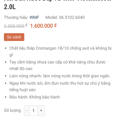
2.0L
Thương hiệu:
WMF
Model:
06.5102.6040
₫
1.600.000
₫
2.200.000
So sánh
Chất liệu thép Cromargan 18/10 chống axit và không bị
gỉ
Tay cầm bằng nhựa cao cấp có khả năng chịu được
nhiệt độ cao
Làm nóng nhanh: làm nóng nước trong thời gian ngắn
Ngay khi nước sôi, ấm đun nước thu hút sự chú ý bằng
tiếng huýt sáo
Bảo hành: Không bảo hành
Ấm Đun Nước Bếp Từ WMF Flötenkessel 2.0L số lượng
Số lượng: