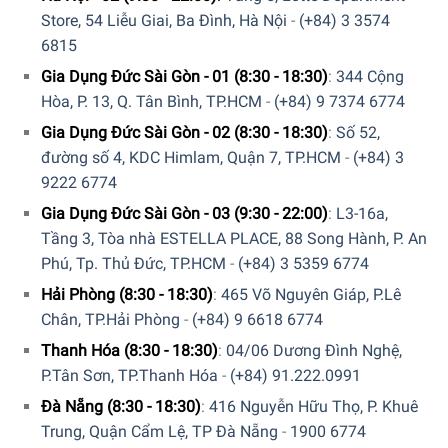
Store, 54 Liễu Giai, Ba Đình, Hà Nội
-
(+84) 3 3574
6815
Gia Dụng Đức Sài Gòn - 01 (8:30 - 18:30)
:
344 Cộng
Sản phẩm tương thích với nhiều loại bếp
Hòa, P. 13, Q. Tân Bình, TP.HCM
-
(+84) 9 7374 6774
Ấm Đun Nước Bếp Từ WMF Flötenkessel 2.0L
tương thích
Gia Dụng Đức Sài Gòn - 02 (8:30 - 18:30)
:
Số 52,
với các loại bếp – cũng thích hợp cho bếp cảm ứng từ. Từ
đường số 4, KDC Himlam, Quận 7, TP.HCM
-
(+84) 3
những ưu điểm trên, Ấm Đun Nước Bếp Từ WMF
9222 6774
Flötenkessel 2.0L là lựa chọn hợp lý cho những gia đình sử
Gia Dụng Đức Sài Gòn - 03 (9:30 - 22:00)
:
L3-16a,
dụng bếp từ, muốn lựa chọn một sản phẩm có độ bền cao,
Tầng 3, Tòa nhà ESTELLA PLACE, 88 Song Hành, P. An
đun nước nhanh chóng và tiết kiệm điện năng.
Phú, Tp. Thủ Đức, TP.HCM
-
(+84) 3 5359 6774
Hải Phòng (8:30 - 18:30)
:
465 Võ Nguyên Giáp, P.Lê
Chân, TP.Hải Phòng
-
(+84) 9 6618 6774
Thanh Hóa (8:30 - 18:30)
:
04/06 Dương Đình Nghệ,
P.Tân Sơn, TP.Thanh Hóa
-
(+84) 91.222.0991
Đà Nẵng (8:30 - 18:30)
:
416 Nguyễn Hữu Thọ, P. Khuê
Trung, Quận Cẩm Lệ, TP Đà Nẵng
-
1900 6774