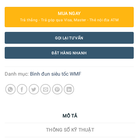
MUA NGAY
Trả thẳng - Trả góp qua Visa, Master - Thẻ nội địa ATM
GỌI LẠI TƯ VẤN
ĐẶT HÀNG NHANH
Danh mục:
Bình đun siêu tốc WMF
MÔ TẢ
THÔNG SỐ KỸ THUẬT