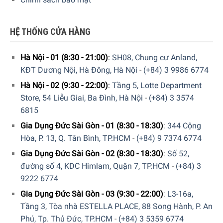
HỆ THỐNG CỬA HÀNG
Hà Nội - 01 (8:30 - 21:00)
:
SH08, Chung cư Anland,
KĐT Dương Nội, Hà Đông, Hà Nội
-
(+84) 3 9986 6774
Hà Nội - 02 (9:30 - 22:00)
:
Tầng 5, Lotte Department
Store, 54 Liễu Giai, Ba Đình, Hà Nội
-
(+84) 3 3574
Công suất hoạt động
6815
Công suất tiêu thụ điện
Gia Dụng Đức Sài Gòn - 01 (8:30 - 18:30)
:
344 Cộng
Máy pha cà phê tự động Siemens TQ903DZ3 EQ900 được
Hòa, P. 13, Q. Tân Bình, TP.HCM
-
(+84) 9 7374 6774
sản xuất trực tiếp tại Slovenia
theo tiêu chuẩn Châu Âu
Gia Dụng Đức Sài Gòn - 02 (8:30 - 18:30)
:
Số 52,
chất lượng cao, hoạt động với
công suất mạnh mẽ 1500 W
,
đường số 4, KDC Himlam, Quận 7, TP.HCM
-
(+84) 3
đảm bảo khả năng gia nhiệt nhanh chóng và pha chế hiệu
9222 6774
quả nhiều loại cà phê trong thời gian ngắn.
Gia Dụng Đức Sài Gòn - 03 (9:30 - 22:00)
:
L3-16a,
Tầng 3, Tòa nhà ESTELLA PLACE, 88 Song Hành, P. An
Máy được trang bị
bình chứa nước dung tích lớn 2,3 lít
, đáp
Phú, Tp. Thủ Đức, TP.HCM
-
(+84) 3 5359 6774
ứng nhu cầu sử dụng liên tục mà không cần châm nước