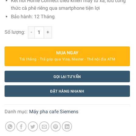
Kết nối Home Connect điều khiển máy từ xa, lưu công
thức cà phê riêng qua smartphone tiện lợi
Bảo hành: 12 Tháng
Máy pha cafe tự động Siemens TQ903DZ3 EQ900 số lượn
Số lượng:
MUA NGAY
Trả thẳng - Trả góp qua Visa, Master - Thẻ nội địa ATM
GỌI LẠI TƯ VẤN
ĐẶT HÀNG NHANH
Danh mục:
Máy pha cafe Siemens