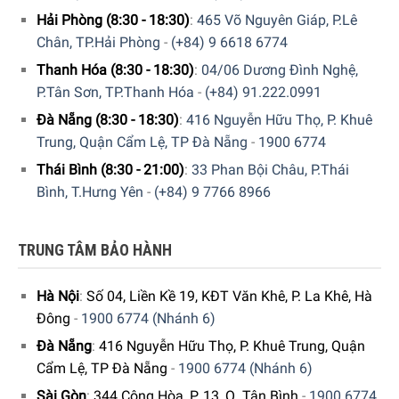
Hải Phòng (8:30 - 18:30)
:
465 Võ Nguyên Giáp, P.Lê
thường xuyên.
Bình chứa sữa có dung tích 0,7 lít
, thuận
Chân, TP.Hải Phòng
-
(+84) 9 6618 6774
tiện cho các món cà phê sữa như cappuccino hay latte
macchiato. Ngoài ra,
ngăn chứa hạt cà phê lên đến 410 g
Thanh Hóa (8:30 - 18:30)
:
04/06 Dương Đình Nghệ,
cho phép bạn sử dụng cà phê nguyên hạt tươi ngon mỗi
P.Tân Sơn, TP.Thanh Hóa
-
(+84) 91.222.0991
ngày.
Đà Nẵng (8:30 - 18:30)
:
416 Nguyễn Hữu Thọ, P. Khuê
Trung, Quận Cẩm Lệ, TP Đà Nẵng
-
1900 6774
Thái Bình (8:30 - 21:00)
:
33 Phan Bội Châu, P.Thái
Bình, T.Hưng Yên
-
(+84) 9 7766 8966
TRUNG TÂM BẢO HÀNH
Hà Nội
:
Số 04, Liền Kề 19, KĐT Văn Khê, P. La Khê, Hà
Đông
-
1900 6774 (Nhánh 6)
Đà Nẵng
:
416 Nguyễn Hữu Thọ, P. Khuê Trung, Quận
Cẩm Lệ, TP Đà Nẵng
-
1900 6774 (Nhánh 6)
Hiệu quả hoạt động
Sài Gòn
:
344 Cộng Hòa, P. 13, Q. Tân Bình
-
1900 6774