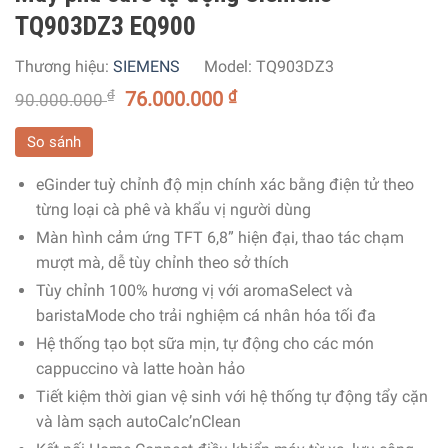
TQ903DZ3 EQ900
Thương hiệu:
SIEMENS
Model:
TQ903DZ3
₫
76.000.000
₫
90.000.000
So sánh
eGinder tuỳ chỉnh độ mịn chính xác bằng điện tử theo
từng loại cà phê và khẩu vị người dùng
Màn hình cảm ứng TFT 6,8” hiện đại, thao tác chạm
mượt mà, dễ tùy chỉnh theo sở thích
Tùy chỉnh 100% hương vị với aromaSelect và
baristaMode cho trải nghiệm cá nhân hóa tối đa
Hệ thống tạo bọt sữa mịn, tự động cho các món
cappuccino và latte hoàn hảo
Tiết kiệm thời gian vệ sinh với hệ thống tự động tẩy cặn
và làm sạch autoCalc’nClean