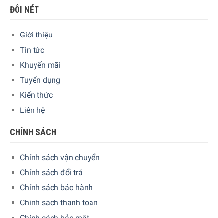
ĐÔI NÉT
Giới thiệu
Tin tức
Khuyến mãi
Tuyển dụng
Kiến thức
Liên hệ
Trung tâm điều khiển nổi bật với
màn hình cảm ứng TFT
CHÍNH SÁCH
6,8 inch
sắc nét, kết hợp giao diện
điều khiển iSelect
trượt
mượt mà, mang lại trải nghiệm sử dụng hiện đại và trực
Chính sách vận chuyển
quan. Từng chi tiết trên máy đều được thiết kế tỉ mỉ nhằm
Chính sách đổi trả
tối ưu sự tiện lợi và tính thẩm mỹ cho người dùng.
Chính sách bảo hành
Chính sách thanh toán
Chính sách bảo mật