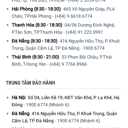
Phú, Tp. Thủ Đức, TP.HCM
-
(+84) 3 5359 6774
Hải Phòng (8:30 - 18:30)
:
465 Võ Nguyên Giáp, P.Lê
Chân, TP.Hải Phòng
-
(+84) 9 6618 6774
Thanh Hóa (8:30 - 18:30)
:
04/06 Dương Đình Nghệ,
P.Tân Sơn, TP.Thanh Hóa
-
(+84) 91.222.0991
Đà Nẵng (8:30 - 18:30)
:
416 Nguyễn Hữu Thọ, P. Khuê
Trung, Quận Cẩm Lệ, TP Đà Nẵng
-
1900 6774
Thái Bình (8:30 - 21:00)
:
33 Phan Bội Châu, P.Thái
Bình, T.Hưng Yên
-
(+84) 9 7766 8966
TRUNG TÂM BẢO HÀNH
Hà Nội
:
Số 04, Liền Kề 19, KĐT Văn Khê, P. La Khê, Hà
Đông
-
1900 6774 (Nhánh 6)
Đà Nẵng
:
416 Nguyễn Hữu Thọ, P. Khuê Trung, Quận
Cẩm Lệ, TP Đà Nẵng
-
1900 6774 (Nhánh 6)