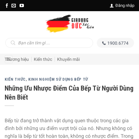
Skip
Đăng nhập
to
content
Tìm
1900.6774
kiếm
sản
phẩm
Thương hiệu
Kiến thức
Khuyến mãi
KIẾN THỨC
,
KINH NGHIỆM SỬ DỤNG BẾP TỪ
Những Ưu Nhược Điểm Của Bếp Từ Người Dùng
Nên Biết
Bếp từ đang trở thành vật dụng quen thuộc trong các gia
đình bởi những ưu điểm vượt trội của nó. Nhưng không có
nghĩa là bếp từ tốt hoàn toàn, không có nhược điểm. Trong