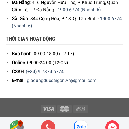
Đà Nẵng
:
416 Nguyễn Hữu Thọ, P. Khuê Trung, Quận
Cẩm Lệ, TP Đà Nẵng
-
1900 6774 (Nhánh 6)
Sài Gòn
:
344 Cộng Hòa, P. 13, Q. Tân Bình
-
1900 6774
(Nhánh 6)
THỜI GIAN HOẠT ĐỘNG
Bảo hành
: 09:00-18:00 (T2-T7)
Online
: 09:00-24:00 (T2-CN)
CSKH
:
(+84) 9 7374 6774
E-mail
:
giadungducsaigon.vn@gmail.com
Copyright 2026 © Công ty Cổ phần Minh Housewares - ĐKKD số