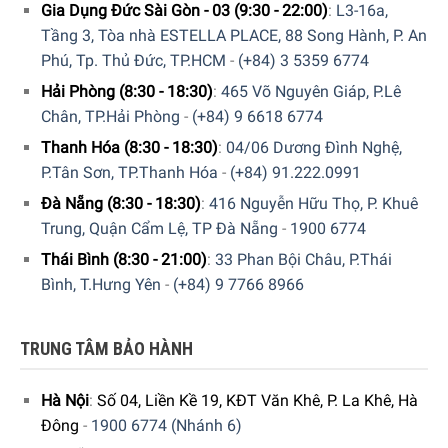
Gia Dụng Đức Sài Gòn - 03 (9:30 - 22:00)
:
L3-16a,
Tầng 3, Tòa nhà ESTELLA PLACE, 88 Song Hành, P. An
Phú, Tp. Thủ Đức, TP.HCM
-
(+84) 3 5359 6774
Hải Phòng (8:30 - 18:30)
:
465 Võ Nguyên Giáp, P.Lê
Chân, TP.Hải Phòng
-
(+84) 9 6618 6774
Thanh Hóa (8:30 - 18:30)
:
04/06 Dương Đình Nghệ,
P.Tân Sơn, TP.Thanh Hóa
-
(+84) 91.222.0991
Đà Nẵng (8:30 - 18:30)
:
416 Nguyễn Hữu Thọ, P. Khuê
Trung, Quận Cẩm Lệ, TP Đà Nẵng
-
1900 6774
Thái Bình (8:30 - 21:00)
:
33 Phan Bội Châu, P.Thái
Bình, T.Hưng Yên
-
(+84) 9 7766 8966
TRUNG TÂM BẢO HÀNH
Hà Nội
:
Số 04, Liền Kề 19, KĐT Văn Khê, P. La Khê, Hà
Đông
-
1900 6774 (Nhánh 6)