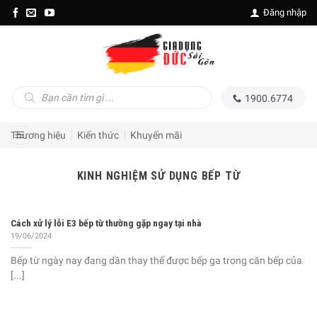
Skip
Đăng nhập
to
content
Tìm
1900.6774
kiếm
sản
phẩm
Thương hiệu
Kiến thức
Khuyến mãi
KINH NGHIỆM SỬ DỤNG BẾP TỪ
Cách xử lý lỗi E3 bếp từ thường gặp ngay tại nhà
19/06/2024
Bếp từ ngày nay đang dần thay thế được bếp ga trong căn bếp của
[...]