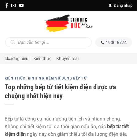
Skip
Đăng nhập
to
content
Tìm
1900.6774
kiếm
sản
phẩm
Thương hiệu
Kiến thức
Khuyến mãi
KIẾN THỨC
,
KINH NGHIỆM SỬ DỤNG BẾP TỪ
Top những bếp từ tiết kiệm điện được ưa
chuộng nhất hiện nay
Bếp từ là công cụ nấu nướng tiện ích và nhanh chóng.
Không chỉ tiết kiệm tối đa thời gian nấu ăn, các
bếp từ tiết
kiệm điện
ngày nay còn giảm thiểu tối đa lượng điện tiêu