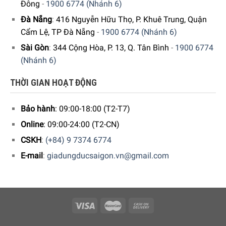
Đông
-
1900 6774 (Nhánh 6)
Đà Nẵng
:
416 Nguyễn Hữu Thọ, P. Khuê Trung, Quận
Cẩm Lệ, TP Đà Nẵng
-
1900 6774 (Nhánh 6)
Sài Gòn
:
344 Cộng Hòa, P. 13, Q. Tân Bình
-
1900 6774
(Nhánh 6)
THỜI GIAN HOẠT ĐỘNG
Bảo hành
: 09:00-18:00 (T2-T7)
Online
: 09:00-24:00 (T2-CN)
CSKH
:
(+84) 9 7374 6774
E-mail
:
giadungducsaigon.vn@gmail.com