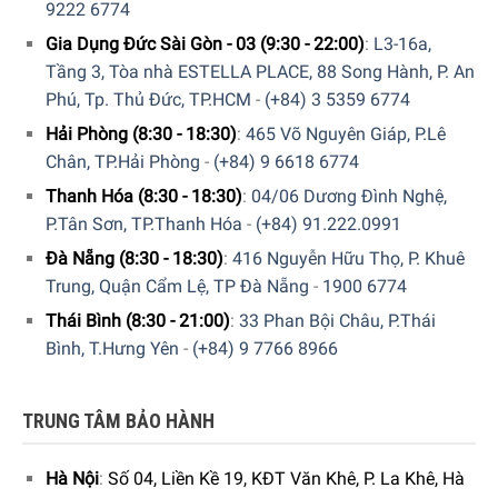
9222 6774
Gia Dụng Đức Sài Gòn - 03 (9:30 - 22:00)
:
L3-16a,
Tầng 3, Tòa nhà ESTELLA PLACE, 88 Song Hành, P. An
Phú, Tp. Thủ Đức, TP.HCM
-
(+84) 3 5359 6774
Hải Phòng (8:30 - 18:30)
:
465 Võ Nguyên Giáp, P.Lê
Chân, TP.Hải Phòng
-
(+84) 9 6618 6774
Thanh Hóa (8:30 - 18:30)
:
04/06 Dương Đình Nghệ,
P.Tân Sơn, TP.Thanh Hóa
-
(+84) 91.222.0991
Đà Nẵng (8:30 - 18:30)
:
416 Nguyễn Hữu Thọ, P. Khuê
Trung, Quận Cẩm Lệ, TP Đà Nẵng
-
1900 6774
Thái Bình (8:30 - 21:00)
:
33 Phan Bội Châu, P.Thái
Bình, T.Hưng Yên
-
(+84) 9 7766 8966
TRUNG TÂM BẢO HÀNH
Hà Nội
:
Số 04, Liền Kề 19, KĐT Văn Khê, P. La Khê, Hà