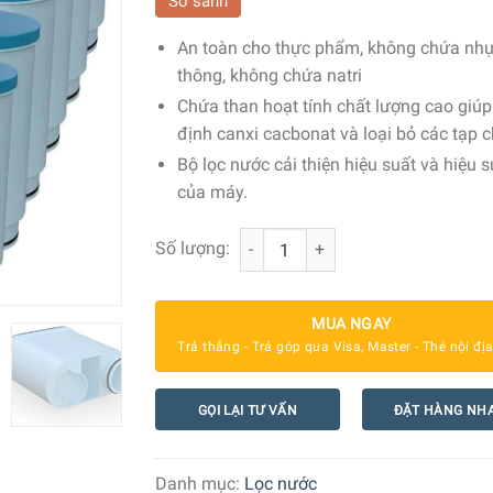
So sánh
An toàn cho thực phẩm, không chứa nh
thông, không chứa natri
Chứa than hoạt tính chất lượng cao giúp
định canxi cacbonat và loại bỏ các tạp c
Bộ lọc nước cải thiện hiệu suất và hiệu s
của máy.
Lõi lọc nước Wessper AquaClean dùng
Số lượng:
MUA NGAY
Trả thẳng - Trả góp qua Visa, Master - Thẻ nội đị
GỌI LẠI TƯ VẤN
ĐẶT HÀNG NH
Danh mục:
Lọc nước