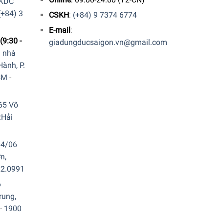
 KDC
(+84) 3
CSKH
:
(+84) 9 7374 6774
E-mail
:
(9:30 -
giadungducsaigon.vn@gmail.com
a nhà
ành, P.
CM
-
65 Võ
.Hải
04/06
n,
22.0991
6
rung,
-
1900