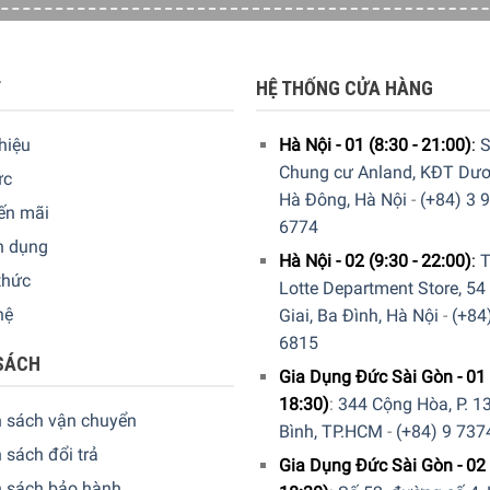
T
HỆ THỐNG CỬA HÀNG
thiệu
Hà Nội - 01 (8:30 - 21:00)
:
S
Chung cư Anland, KĐT Dươ
ức
Hà Đông, Hà Nội
-
(+84) 3 
ến mãi
6774
n dụng
Hà Nội - 02 (9:30 - 22:00)
:
T
thức
Lotte Department Store, 54
hệ
Giai, Ba Đình, Hà Nội
-
(+84
6815
SÁCH
Gia Dụng Đức Sài Gòn - 01 
18:30)
:
344 Cộng Hòa, P. 13
h sách vận chuyển
Bình, TP.HCM
-
(+84) 9 737
 sách đổi trả
Gia Dụng Đức Sài Gòn - 02 
h sách bảo hành