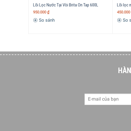
Lõi Lọc Nước Tại Vòi Brita On Tap 600L
Lõi lọc
950.000
₫
450.000
So sánh
So 
HÀN