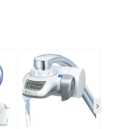
i, làm mềm nước, tuyệt đối an toàn cho sức
 dài tuổi thọ cho máy pha cà phê của bạn.