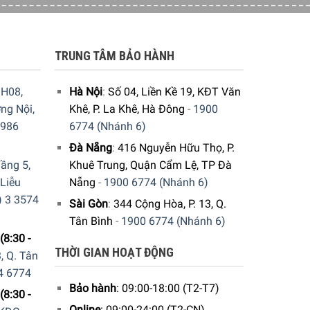
TRUNG TÂM BẢO HÀNH
H08,
Hà Nội
:
Số 04, Liền Kề 19, KĐT Văn
ng Nội,
Khê, P. La Khê, Hà Đông
-
1900
9986
6774 (Nhánh 6)
Đà Nẵng
:
416 Nguyễn Hữu Thọ, P.
ầng 5,
Khuê Trung, Quận Cẩm Lệ, TP Đà
 Liễu
Nẵng
-
1900 6774 (Nhánh 6)
) 3 3574
Sài Gòn
:
344 Cộng Hòa, P. 13, Q.
Tân Bình
-
1900 6774 (Nhánh 6)
(8:30 -
THỜI GIAN HOẠT ĐỘNG
, Q. Tân
4 6774
Bảo hành
: 09:00-18:00 (T2-T7)
(8:30 -
Online
: 09:00-24:00 (T2-CN)