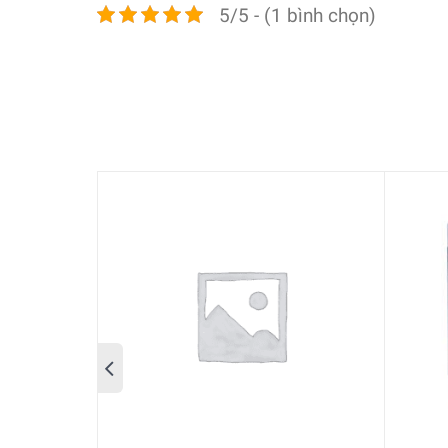
5/5 - (1 bình chọn)
Tuyệt đối an toàn cho sức khỏe
Lõi Lọc Nước Wessper AquaClean
an toàn cho thự
khỏe. Bộ lọc nước giúp loại bỏ những hạt bụi nh