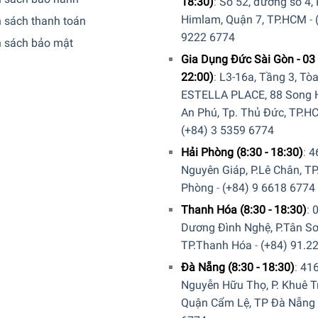
18:30)
:
Số 52, đường số 4,
Himlam, Quận 7, TP.HCM
-
 sách thanh toán
9222 6774
h sách bảo mật
Gia Dụng Đức Sài Gòn - 03 
22:00)
:
L3-16a, Tầng 3, Tò
ESTELLA PLACE, 88 Song H
An Phú, Tp. Thủ Đức, TP.H
(+84) 3 5359 6774
Hải Phòng (8:30 - 18:30)
:
4
Nguyên Giáp, P.Lê Chân, TP
Phòng
-
(+84) 9 6618 6774
Thanh Hóa (8:30 - 18:30)
:
Dương Đình Nghệ, P.Tân Sơ
TP.Thanh Hóa
-
(+84) 91.2
Đà Nẵng (8:30 - 18:30)
:
41
Nguyễn Hữu Thọ, P. Khuê T
Quận Cẩm Lệ, TP Đà Nẵng