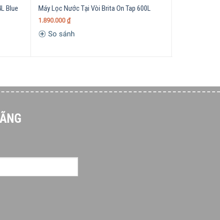
4L Blue
Máy Lọc Nước Tại Vòi Brita On Tap 600L
Bộ Lọc Tại Vòi
1.890.000
₫
So sánh
So sánh
HÃNG