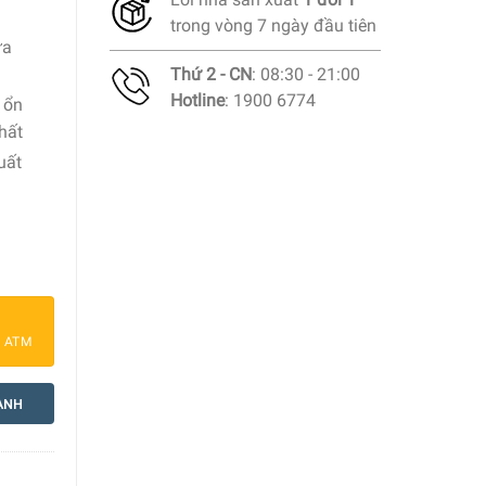
trong vòng 7 ngày đầu tiên
ựa
Thứ 2 - CN
: 08:30 - 21:00
Hotline
: 1900 6774
 ổn
hất
uất
 cho máy pha cafe Philips số lượng
a ATM
ANH