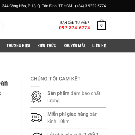
344 Cộng Hòa, P. 13, Q. Tân Bình, TP.HCM -
(+84) 3 9222 6774
BẠN CẦN TƯ VẤN?
0
097.374.6774
THƯƠNG HIỆU
KIẾN THỨC
KHUYẾN MÃI
LIÊN HỆ
CHÚNG TÔI CAM KẾT
ean
s
Sản phẩm
đảm bảo chất
lượng
Miễn phí
giao hàng
bán
kính 10km
Lỗi nhà sản xuất
1 đổi 1