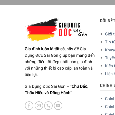
ĐÔI NÉ
Giới 
Tin t
Gia đình luôn là tất cả
, hãy để Gia
Khuy
Dụng Đức Sài Gòn giúp bạn mang đến
Tuyể
những điều tốt đẹp nhất cho gia đình
Kiến 
với những thiết bị cao cấp, an toàn và
Liên 
tiện lợi.
CHÍNH 
Gia Dụng Đức Sài Gòn – "
Chu Đáo,
Thấu Hiểu và Đồng Hành
"
Chín
Chính
Chín