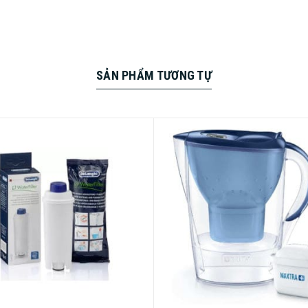
SẢN PHẨM TƯƠNG TỰ
c phẩm, không chứa nhựa thông, không chứa natri, giảm cặn vô
ỏ nhất, ngăn ngừa ô nhiễm xâm nhập vào máy pha cà phê và kéo