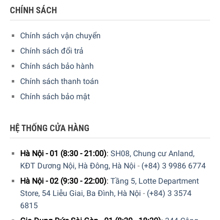
CHÍNH SÁCH
Bình Lọc Nước Brita Marella Cool 2.4L Blue với lọc
MAXTRA –
Giảm tỷ lệ Limescale
Chính sách vận chuyển
Bình Lọc Nước Brita Marella Cool 2.4L Blue
với bộ
Chính sách đổi trả
lọc MAXTRA được
thiết kế
để giảm cặn vôi
mang
trong
nước máy, cũng như clo và
những
tạp chất khác.
Chính sách bảo hành
Chính sách thanh toán
Chính sách bảo mật
HỆ THỐNG CỬA HÀNG
Hà Nội - 01 (8:30 - 21:00)
:
SH08, Chung cư Anland,
KĐT Dương Nội, Hà Đông, Hà Nội
-
(+84) 3 9986 6774
Hà Nội - 02 (9:30 - 22:00)
:
Tầng 5, Lotte Department
Store, 54 Liễu Giai, Ba Đình, Hà Nội
-
(+84) 3 3574
6815