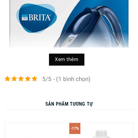
Xem thêm
5/5 - (1 bình chọn)
SẢN PHẨM TƯƠNG TỰ
Tính năng nổi bật Bình Lọc Nước Brita Marella Cool 2.4L
-17%
Blue