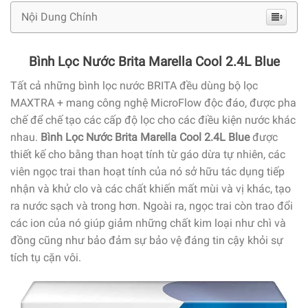
Nội Dung Chính
Bình Lọc Nước Brita Marella Cool 2.4L Blue
Tất cả
những
bình lọc nước BRITA đều
dùng
bộ lọc
MAXTRA +
mang
công nghệ
MicroFlow độc đáo, được pha
chế để
chế tạo
các
cấp độ lọc cho
các
điều kiện nước khác
nhau.
Bình Lọc Nước Brita Marella Cool 2.4L Blue
được
thiết kế cho
bằng than hoạt tính từ gáo dừa tự nhiên,
các
viên ngọc trai than hoạt tính của nó
sở hữu
tác dụng
tiếp
nhận
và khử clo và
các
chất
khiến
mất mùi và vị khác, tạo
ra nước sạch và
trong
hơn. Ngoài ra, ngọc trai
còn trao đổi
các
ion của nó giúp giảm
những chất
kim
loại
như chì và
đồng cũng như
bảo đảm
sự bảo vệ đáng tin cậy khỏi sự
tích tụ
cặn vôi.