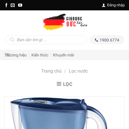
Skip
Đăng nhập
to
content
Tìm
1900.6774
kiếm
sản
phẩm
Thương hiệu
Kiến thức
Khuyến mãi
Trang chủ
/
Lọc nước
LỌC