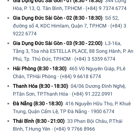
Gia Dụng Đức Sài Gòn - 01 (8:30 - 18:30)
:
344 Cộng
Hòa, P. 13, Q. Tân Bình, TP.HCM
-
(+84) 9 7374 6774
Gia Dụng Đức Sài Gòn - 02 (8:30 - 18:30)
:
Số 52,
đường số 4, KDC Himlam, Quận 7, TP.HCM
-
(+84) 3
9222 6774
Gia Dụng Đức Sài Gòn - 03 (9:30 - 22:00)
:
L3-16a,
Tầng 3, Tòa nhà ESTELLA PLACE, 88 Song Hành, P. An
Bình Lọc Nước Brita Marella Cool 2.4L Blue
nâng cao
hình
Phú, Tp. Thủ Đức, TP.HCM
-
(+84) 3 5359 6774
thức
trực giác
của trà hoặc cà phê bằng
cách
giảm cặn vôi,
cũng như mùi vị và mùi của clo và
các
tạp chất hữu cơ
Hải Phòng (8:30 - 18:30)
:
465 Võ Nguyên Giáp, P.Lê
khác. Kết quả là nước
với
hương vị
xuất sắc
cho phép
Chân, TP.Hải Phòng
-
(+84) 9 6618 6774
hương vị và hương thơm của trà hoặc cà phê của bạn
đích
Thanh Hóa (8:30 - 18:30)
:
04/06 Dương Đình Nghệ,
thực
tỏa sáng.
P.Tân Sơn, TP.Thanh Hóa
-
(+84) 91.222.0991
Đà Nẵng (8:30 - 18:30)
:
416 Nguyễn Hữu Thọ, P. Khuê
Trung, Quận Cẩm Lệ, TP Đà Nẵng
-
1900 6774
Thái Bình (8:30 - 21:00)
:
33 Phan Bội Châu, P.Thái
Bình, T.Hưng Yên
-
(+84) 9 7766 8966