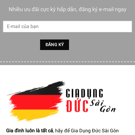
Nhiều ưu đãi cực kỳ hấp dẫn, đăng ký e-mail ngay
Tay cầm
mang
đường viền
Đi kèm
có
một
bộ lọc MAXTRA + Universal (cũng
tương
hợp
với
bộ lọc MAXTRA + Bộ lọc tỷ lệ giới hạn)
Mỗi bộ lọc
cung cấp
150 lít
nước lọc
có
vị ngọt và tinh
khiết.
Thay đổi bộ lọc hàng tháng để lọc tối ưu.
Gia đình luôn là tất cả
, hãy để Gia Dụng Đức Sài Gòn