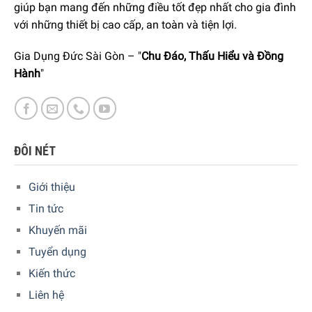
giúp bạn mang đến những điều tốt đẹp nhất cho gia đình
với những thiết bị cao cấp, an toàn và tiện lợi.
Gia Dụng Đức Sài Gòn – "
Chu Đáo, Thấu Hiểu và Đồng
Hành
"
ĐÔI NÉT
Giới thiệu
Tin tức
Khuyến mãi
Tuyển dụng
Không
chứa
BPA (ngoại trừ bản ghi nhớ).
Kiến thức
Máy rửa bát an toàn (làm theo
hướng dẫn
trong sách
Liên hệ
hướng dẫn)