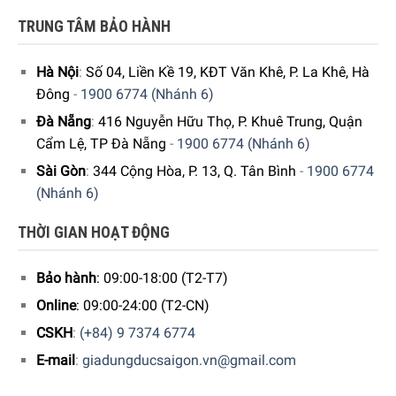
TRUNG TÂM BẢO HÀNH
Hà Nội
:
Số 04, Liền Kề 19, KĐT Văn Khê, P. La Khê, Hà
Đông
-
1900 6774 (Nhánh 6)
Đà Nẵng
:
416 Nguyễn Hữu Thọ, P. Khuê Trung, Quận
Cẩm Lệ, TP Đà Nẵng
-
1900 6774 (Nhánh 6)
Sài Gòn
:
344 Cộng Hòa, P. 13, Q. Tân Bình
-
1900 6774
(Nhánh 6)
THỜI GIAN HOẠT ĐỘNG
Bảo hành
: 09:00-18:00 (T2-T7)
Hiện tại Sản phẩm
“
Bình Lọc Nước Brita Marella Cool 2.4L
Online
: 09:00-24:00 (T2-CN)
Blue
“
đang được bày bán tại hệ thống Showroom cửa
CSKH
:
(+84) 9 7374 6774
hàng
Gia Dụng Đức Sài Gòn
trên toàn quốc. Quý vị hãy gọi
điện trực tiếp vào
Hotline:
1900 6774
hoặc
0346996774
để
E-mail
:
giadungducsaigon.vn@gmail.com
nhận được những tư vấn chi tiết và đặt mua sản phẩm.