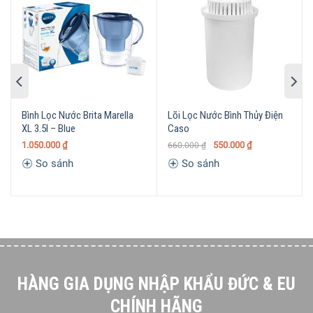
Bình Lọc Nước Brita Marella Cool 2.4L Blue
làm giảm
clo, kim loại,
khoáng vật
gây cặn vôi và
những
tạp chất
khác (nếu
mang
trong nước máy)
Dung tích 2,4 lít
Nắp lật – điền bằng
một
tay
Bình Lọc Nước Brita Marella
Lõi Lọc Nước Bình Thủy Điện
XL 3.5l – Blue
Caso
1.050.000
₫
550.000
₫
660.000
₫
So sánh
So sánh
HÀNG GIA DỤNG NHẬP KHẨU ĐỨC & EU
CHÍNH HÃNG