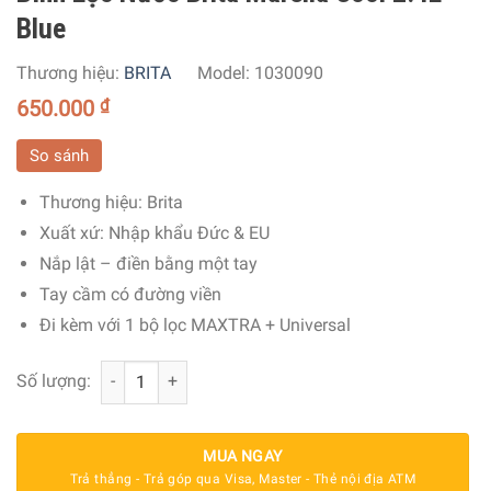
Blue
Thương hiệu:
BRITA
Model:
1030090
650.000
₫
So sánh
Thương hiệu:
Brita
Xuất xứ:
Nhập khẩu Đức & EU
Nắp lật – điền bằng một tay
Tay cầm có đường viền
Đi kèm với 1 bộ lọc MAXTRA + Universal
Bình Lọc Nước Brita Marella Cool 2.4L Blue số lượng
Số lượng:
MUA NGAY
Trả thẳng - Trả góp qua Visa, Master - Thẻ nội địa ATM