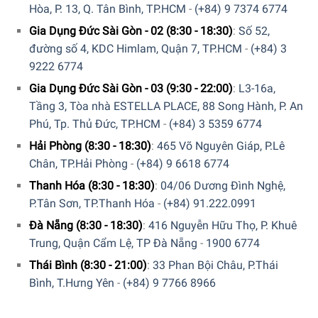
Hòa, P. 13, Q. Tân Bình, TP.HCM
-
(+84) 9 7374 6774
5/5 - (1 bình chọn)
Gia Dụng Đức Sài Gòn - 02 (8:30 - 18:30)
:
Số 52,
đường số 4, KDC Himlam, Quận 7, TP.HCM
-
(+84) 3
9222 6774
Gia Dụng Đức Sài Gòn - 03 (9:30 - 22:00)
:
L3-16a,
Tầng 3, Tòa nhà ESTELLA PLACE, 88 Song Hành, P. An
Phú, Tp. Thủ Đức, TP.HCM
-
(+84) 3 5359 6774
Hải Phòng (8:30 - 18:30)
:
465 Võ Nguyên Giáp, P.Lê
Chân, TP.Hải Phòng
-
(+84) 9 6618 6774
Thanh Hóa (8:30 - 18:30)
:
04/06 Dương Đình Nghệ,
P.Tân Sơn, TP.Thanh Hóa
-
(+84) 91.222.0991
Đà Nẵng (8:30 - 18:30)
:
416 Nguyễn Hữu Thọ, P. Khuê
Trung, Quận Cẩm Lệ, TP Đà Nẵng
-
1900 6774
Thái Bình (8:30 - 21:00)
:
33 Phan Bội Châu, P.Thái
Bình, T.Hưng Yên
-
(+84) 9 7766 8966