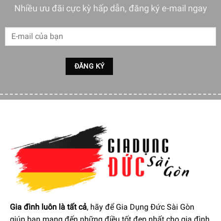
Làm giảm đáng kể tạp chất và hương vị khó chịu của nước
Nhiều ưu đãi cực kỳ hấp dẫn, đăng ký e-mail ngay
máy. Bởi vậy chúng ta hoàn toàn có thể lọc trực tiếp nước
máy rồi uống luôn vẫn đảm bảo an toàn về chất lượng
nước.
Lõi lọc nước bình thủy điện Caso có khả năng lọc lên đến
120 lít nước. Nên sau khi sử dụng hết 120 lít ở bình thủy
điện Caso bạn cần phải thay lõi lọc ngay để có thể liên tục
sử dụng nước
Gia đình luôn là tất cả
, hãy để Gia Dụng Đức Sài Gòn
giúp bạn mang đến những điều tốt đẹp nhất cho gia đình