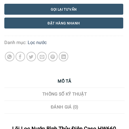
GỌI LẠI TƯ VẤN
ĐẶT HÀNG NHANH
Danh mục:
Lọc nước
MÔ TẢ
THÔNG SỐ KỸ THUẬT
ĐÁNH GIÁ (0)
Lõi Lọc Nước Bình Thủy Điện Caso HW660,