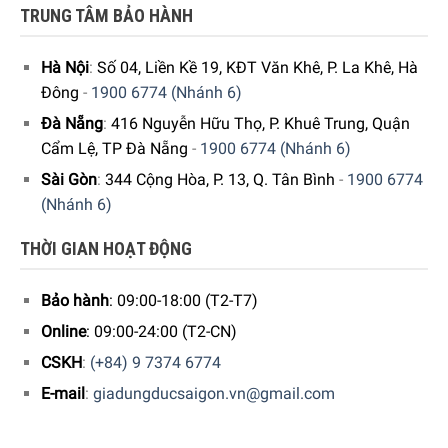
TRUNG TÂM BẢO HÀNH
Hà Nội
:
Số 04, Liền Kề 19, KĐT Văn Khê, P. La Khê, Hà
Đông
-
1900 6774 (Nhánh 6)
Đà Nẵng
:
416 Nguyễn Hữu Thọ, P. Khuê Trung, Quận
Cẩm Lệ, TP Đà Nẵng
-
1900 6774 (Nhánh 6)
Sài Gòn
:
344 Cộng Hòa, P. 13, Q. Tân Bình
-
1900 6774
(Nhánh 6)
THỜI GIAN HOẠT ĐỘNG
Bảo hành
: 09:00-18:00 (T2-T7)
Online
: 09:00-24:00 (T2-CN)
CSKH
:
(+84) 9 7374 6774
E-mail
:
giadungducsaigon.vn@gmail.com