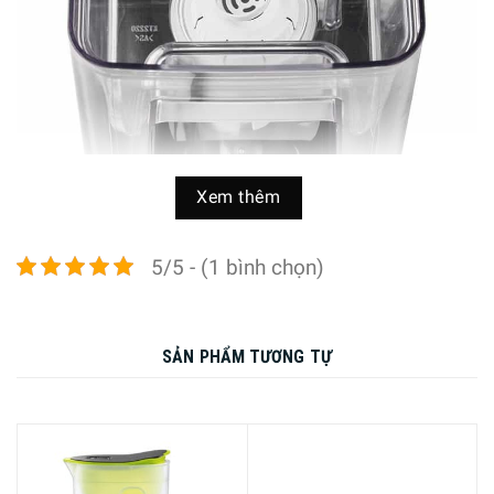
Xem thêm
Lõi lọc nước bình thủy điện Caso có nguyên lý lọc đa tầng:
5/5 - (1 bình chọn)
lọc hạt thô, lọc hạt mịn, lọc carbon, trao đổi ion, lọc lưới
mịn. Cải thiện chất lượng nước và giảm sự hình thành đá
vôi.
SẢN PHẨM TƯƠNG TỰ
Giảm Clo và các chất hữu cơ tới 90%, giảm cặn vôi bằng
cách giảm độ cứng carbon (độ cứng của nước), giảm tải
kim loại như đồng, chì, kẽm, cadmium và thủy ngân, duy trì
các khoáng chất và nguyên tố vi lượng quan trọng.