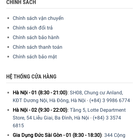
CHÍNH SÁCH
Chính sách vận chuyển
GIA DỤNG ĐỨC SÀI GÒN CAM KẾT:
Chính sách đổi trả
Giao hàng nhanh chóng toàn quốc.
Chính sách bảo hành
Bảo hành bằng thẻ bảo hành chính hãng từ công ty.
Chính sách thanh toán
Hàng đúng nguồn gốc, chính hãng, nhập khẩu Đức &
Chính sách bảo mật
EU.
Ngoài ra, Quý khách có thể tham khảo thêm các sản
HỆ THỐNG CỬA HÀNG
phẩm khác.
Tại đây
Hà Nội - 01 (8:30 - 21:00)
:
SH08, Chung cư Anland,
Để phục vụ khách hàng tốt hơn trong việc sử dụng hoặc
KĐT Dương Nội, Hà Đông, Hà Nội
-
(+84) 3 9986 6774
tìm hiểu về các tính năng của các sản phẩm gia dụng. Gia
Hà Nội - 02 (9:30 - 22:00)
:
Tầng 5, Lotte Department
Dụng Đức Sài Gòn đã cho ra đời kênh
Youtube
với rất
Store, 54 Liễu Giai, Ba Đình, Hà Nội
-
(+84) 3 3574
nhiều nội dung thú vị. Quý khách có thể theo dõi kênh
6815
youtube bằng liên kết
Tại đây
.
Gia Dụng Đức Sài Gòn - 01 (8:30 - 18:30)
:
344 Cộng