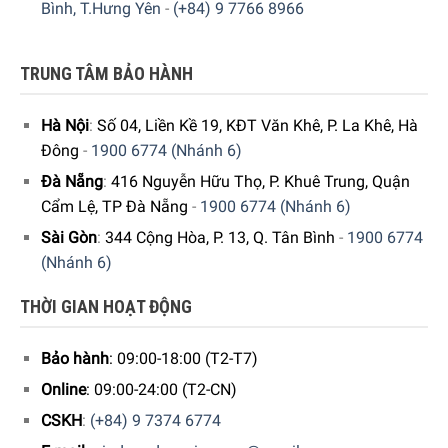
Bình, T.Hưng Yên
-
(+84) 9 7766 8966
TRUNG TÂM BẢO HÀNH
Hà Nội
:
Số 04, Liền Kề 19, KĐT Văn Khê, P. La Khê, Hà
Đông
-
1900 6774 (Nhánh 6)
Tầng lọc chuyên sâu: đây là hoạt động lọc thô, giúp loại
Đà Nẵng
:
416 Nguyễn Hữu Thọ, P. Khuê Trung, Quận
bỏ các hạt bụi bẩn có kích thước lớn trong nước
Cẩm Lệ, TP Đà Nẵng
-
1900 6774 (Nhánh 6)
Hạt nhựa trao đổi ion: Dùng làm giảm độ cứng
Sài Gòn
:
344 Cộng Hòa, P. 13, Q. Tân Bình
-
1900 6774
Carbonat, làm mềm nước máy & giảm các kim loại có
(Nhánh 6)
trong nước như đồng, chì.
Than hoạt tính: loại bỏ tất cả các chất có thể làm giảm
THỜI GIAN HOẠT ĐỘNG
hương vị & chất lượng nước, chẳng hạn như các hợp
chất Clo, các tạp chất hữu cơ.
Bảo hành
: 09:00-18:00 (T2-T7)
Tầng lọc chuyên sâu cuối cùng: Trong bước cuối cùng,
Online
: 09:00-24:00 (T2-CN)
nước sạch đã được tạo ra thông qua bộ lọc đặc biệt tốt
CSKH
:
(+84) 9 7374 6774
loại bỏ hoàn toàn các hỗn hợp hạt bụi dù nhỏ nhất và