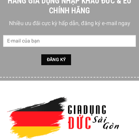
HÀNG GIA DỤNG NHẬP KHẨU ĐỨC & EU
CHÍNH HÃNG
Nhiều ưu đãi cực kỳ hấp dẫn, đăng ký e-mail ngay
Thiết kế của Bình Lọc Nước Brita Fill & Enjoy 8.2L thân
thiện với người dùng
Bình Lọc Nước Brita Fill & Enjoy 8.2L được thiết kế thân