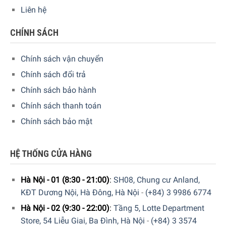
Liên hệ
CHÍNH SÁCH
Chính sách vận chuyển
Chính sách đổi trả
Chính sách bảo hành
Chính sách thanh toán
Chính sách bảo mật
Bình Lọc Nước Brita Fill & Enjoy 8.2L giúp nước trở nên
tinh khiết hơn, sạch hơn, khi nấu ăn hoặc pha trà cũng
tăng độ thơm ngon hơn hẳn.
HỆ THỐNG CỬA HÀNG
Bộ chỉ thị điện tử thông minh BRITA Memo giúp chỉ dẫn
Hà Nội - 01 (8:30 - 21:00)
:
SH08, Chung cư Anland,
sử dụng dễ dàng, đếm thời gian từ khi hộp lọc được
KĐT Dương Nội, Hà Đông, Hà Nội
-
(+84) 3 9986 6774
thay thế và cho bạn biết khi nào cần thay hộp lọc
Hà Nội - 02 (9:30 - 22:00)
:
Tầng 5, Lotte Department
Bình Lọc Nước Brita Fill & Enjoy 8.2L với lõi lọc đa tầng
Store, 54 Liễu Giai, Ba Đình, Hà Nội
-
(+84) 3 3574