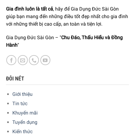
thiện với tay cầm thuận tiện, cùng với miệng rót hữu ích
Gia đình luôn là tất cả
, hãy để Gia Dụng Đức Sài Gòn
cho việc rót, pha được nhanh chóng, không bị rò rỉ nước
giúp bạn mang đến những điều tốt đẹp nhất cho gia đình
bất tiện.
với những thiết bị cao cấp, an toàn và tiện lợi.
Nắp đậy trên bình che được những bụi bẩn ảnh hưởng đến
Gia Dụng Đức Sài Gòn – "
Chu Đáo, Thấu Hiểu và Đồng
bộ phận lọc & nước đã được lọc, vì vậy nước lọc luôn đạt
Hành
"
được chuẩn vệ sinh cao nhất, giữ được các chất thiết yếu
cho cơ thể như nguyên tố vi lượng, khoáng chất, flour….
ĐÔI NÉT
Giới thiệu
Tin tức
Khuyến mãi
Tuyển dụng
Kiến thức