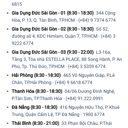
Brita MAXTRA
6815
Với tâm niệm sản xuất là Mang chất lượng nước uống đạt
Gia Dụng Đức Sài Gòn - 01 (8:30 - 18:30)
:
344 Cộng
chuẩn vào từng không gian sống trong gia đình bạn. Điều
Hòa, P. 13, Q. Tân Bình, TP.HCM
-
(+84) 9 7374 6774
đặc biệt của Brita chính là ở LÕI LỌC ĐA TẦNG:
Gia Dụng Đức Sài Gòn - 02 (8:30 - 18:30)
:
Số 52,
đường số 4, KDC Himlam, Quận 7, TP.HCM
-
(+84) 3
9222 6774
Gia Dụng Đức Sài Gòn - 03 (9:30 - 22:00)
:
L3-16a,
Tầng 3, Tòa nhà ESTELLA PLACE, 88 Song Hành, P. An
Phú, Tp. Thủ Đức, TP.HCM
-
(+84) 3 5359 6774
Hải Phòng (8:30 - 18:30)
:
465 Võ Nguyên Giáp, P.Lê
Chân, TP.Hải Phòng
-
(+84) 9 6618 6774
Thanh Hóa (8:30 - 18:30)
:
04/06 Dương Đình Nghệ,
P.Tân Sơn, TP.Thanh Hóa
-
(+84) 91.222.0991
Đà Nẵng (8:30 - 18:30)
:
416 Nguyễn Hữu Thọ, P. Khuê
Trung, Quận Cẩm Lệ, TP Đà Nẵng
-
1900 6774
Thái Bình (8:30 - 21:00)
:
33 Phan Bội Châu, P.Thái