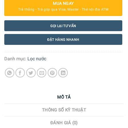
MUA NGAY
Trả thẳng - Trả góp qua Visa, Master - Thẻ nội địa ATM
GỌI LẠI TƯ VẤN
ĐẶT HÀNG NHANH
Danh mục:
Lọc nước
MÔ TẢ
THÔNG SỐ KỸ THUẬT
ĐÁNH GIÁ (0)