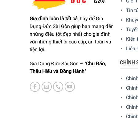
Giới 
Tin t
Gia đình luôn là tất cả
, hãy để Gia
Khuy
Tay cầm
mang
đường viền
Dụng Đức Sài Gòn giúp bạn mang đến
Tuyể
Đi kèm
có
một
bộ lọc MAXTRA + Universal (c
những điều tốt đẹp nhất cho gia đình
Kiến 
với những thiết bị cao cấp, an toàn và
Mỗi bộ lọc
cung cấp
150 lít
nước lọc
có
vị ngọt 
Liên 
tiện lợi.
Thay đổi bộ lọc hàng tháng để lọc tối ưu.
CHÍNH 
Gia Dụng Đức Sài Gòn – "
Chu Đáo,
Thấu Hiểu và Đồng Hành
"
Chín
Chính
Chín
Chính
Chín