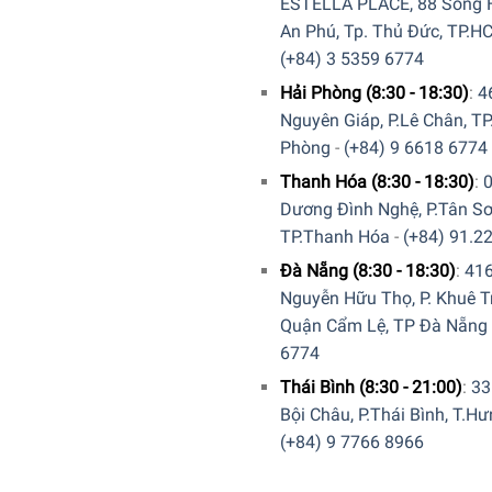
ESTELLA PLACE, 88 Song H
An Phú, Tp. Thủ Đức, TP.H
(+84) 3 5359 6774
Hải Phòng (8:30 - 18:30)
:
4
Nguyên Giáp, P.Lê Chân, TP
Phòng
-
(+84) 9 6618 6774
Thanh Hóa (8:30 - 18:30)
:
Dương Đình Nghệ, P.Tân Sơ
TP.Thanh Hóa
-
(+84) 91.2
Đà Nẵng (8:30 - 18:30)
:
41
Nguyễn Hữu Thọ, P. Khuê T
Quận Cẩm Lệ, TP Đà Nẵng
6774
Thái Bình (8:30 - 21:00)
:
33
Bội Châu, P.Thái Bình, T.H
(+84) 9 7766 8966