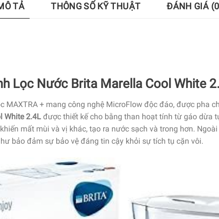
MÔ TẢ
THÔNG SỐ KỸ THUẬT
ĐÁNH GIÁ (0
nh Lọc Nước Brita Marella Cool White 2
ọc MAXTRA +
mang
công nghệ
MicroFlow độc đáo, được pha c
l White 2.4L
được
thiết kế cho
bằng than hoạt tính từ gáo dừa t
khiến
mất mùi và vị khác, tạo ra nước sạch và
trong
hơn. Ngoài 
như
bảo đảm
sự bảo vệ đáng tin cậy khỏi sự
tích tụ
cặn vôi.