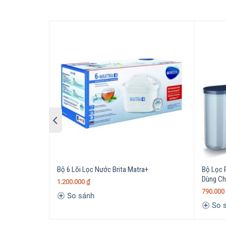
Bình Lọc Nước Brita Marella Cool White 2.4L
l
Dung tích 2,4 lít
Nắp lật – điền bằng
một
tay
Bộ 6 Lõi Lọc Nước Brita Matra+
Bộ Lọc 
Dùng Ch
1.200.000
₫
790.000
So sánh
So 