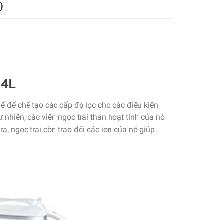
)
.4L
hế để
chế tạo
các
cấp độ lọc cho
các
điều kiện
ự nhiên,
các
viên ngọc trai than hoạt tính của nó
ra, ngọc trai
còn trao đổi các
ion của nó giúp