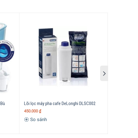
 khác (nếu
mang
trong nước máy)
 Bù
Lõi lọc máy pha cafe DeLonghi DLSC002
Bình Lọc Nước 
Purple
450.000
₫
650.000
₫
So sánh
So sánh