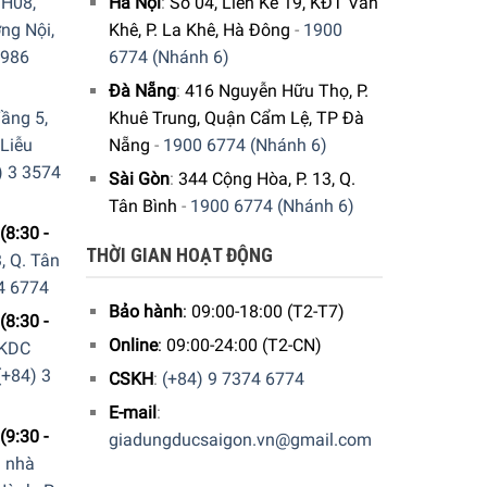
H08,
Hà Nội
:
Số 04, Liền Kề 19, KĐT Văn
ng Nội,
Khê, P. La Khê, Hà Đông
-
1900
9986
6774 (Nhánh 6)
Đà Nẵng
:
416 Nguyễn Hữu Thọ, P.
ầng 5,
Khuê Trung, Quận Cẩm Lệ, TP Đà
 Liễu
Nẵng
-
1900 6774 (Nhánh 6)
) 3 3574
Sài Gòn
:
344 Cộng Hòa, P. 13, Q.
Tân Bình
-
1900 6774 (Nhánh 6)
(8:30 -
THỜI GIAN HOẠT ĐỘNG
, Q. Tân
4 6774
Bảo hành
: 09:00-18:00 (T2-T7)
(8:30 -
Online
: 09:00-24:00 (T2-CN)
 KDC
(+84) 3
CSKH
:
(+84) 9 7374 6774
E-mail
:
(9:30 -
giadungducsaigon.vn@gmail.com
a nhà