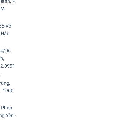
ành, P.
CM
-
65 Võ
.Hải
04/06
n,
22.0991
6
rung,
-
1900
 Phan
ưng Yên
-