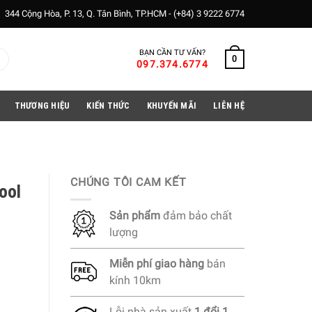
344 Cộng Hòa, P. 13, Q. Tân Bình, TP.HCM -
(+84) 3 9222 6774
BẠN CẦN TƯ VẤN?
0
097.374.6774
THƯƠNG HIỆU
KIẾN THỨC
KHUYẾN MÃI
LIÊN HỆ
CHÚNG TÔI CAM KẾT
ool
Sản phẩm
đảm bảo chất
lượng
Miễn phí
giao hàng
bán
kính 10km
Lỗi nhà sản xuất
1 đổi 1