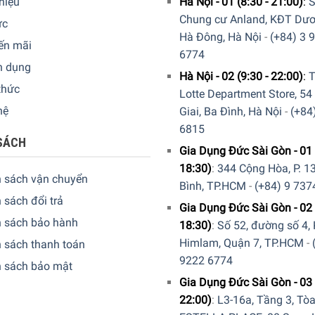
thiệu
Hà Nội - 01 (8:30 - 21:00)
:
S
Chung cư Anland, KĐT Dươ
ức
Hà Đông, Hà Nội
-
(+84) 3 
ến mãi
6774
n dụng
ũng
tương hợp
với
bộ lọc MAXTRA + Bộ lọc tỷ lệ giới hạn)
Hà Nội - 02 (9:30 - 22:00)
:
T
thức
Lotte Department Store, 54
và tinh khiết.
hệ
Giai, Ba Đình, Hà Nội
-
(+84
6815
SÁCH
Gia Dụng Đức Sài Gòn - 01 
18:30)
:
344 Cộng Hòa, P. 13
h sách vận chuyển
Bình, TP.HCM
-
(+84) 9 737
 sách đổi trả
Gia Dụng Đức Sài Gòn - 02 
h sách bảo hành
18:30)
:
Số 52, đường số 4,
Himlam, Quận 7, TP.HCM
-
 sách thanh toán
9222 6774
h sách bảo mật
Gia Dụng Đức Sài Gòn - 03 
22:00)
:
L3-16a, Tầng 3, Tò