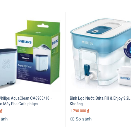
àm giảm clo, kim loại,
khoáng vật
gây cặn vôi và
những
tạp chất
Philips AquaClean CA6903/10 –
Bình Lọc Nước Brita Fill & Enjoy 8.2L
o Máy Pha Cafe philips
Khoáng
₫
1.790.000
₫
sánh
So sánh