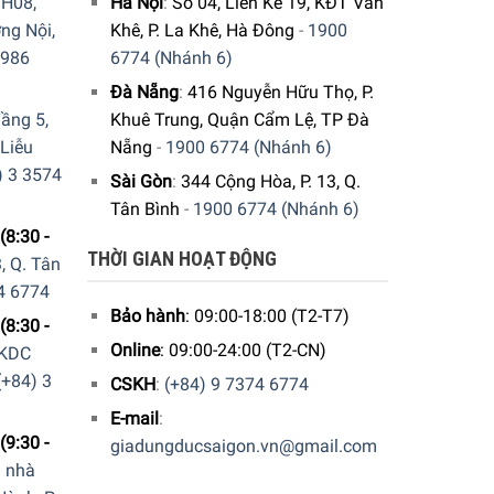
H08,
Hà Nội
:
Số 04, Liền Kề 19, KĐT Văn
ng Nội,
Khê, P. La Khê, Hà Đông
-
1900
9986
6774 (Nhánh 6)
Đà Nẵng
:
416 Nguyễn Hữu Thọ, P.
ầng 5,
Khuê Trung, Quận Cẩm Lệ, TP Đà
 Liễu
Nẵng
-
1900 6774 (Nhánh 6)
) 3 3574
Sài Gòn
:
344 Cộng Hòa, P. 13, Q.
Tân Bình
-
1900 6774 (Nhánh 6)
(8:30 -
THỜI GIAN HOẠT ĐỘNG
, Q. Tân
4 6774
Bảo hành
: 09:00-18:00 (T2-T7)
ại
nặng, vi nhựa và cặn vôi.
(8:30 -
Online
: 09:00-24:00 (T2-CN)
 KDC
(+84) 3
CSKH
:
(+84) 9 7374 6774
E-mail
:
(9:30 -
giadungducsaigon.vn@gmail.com
a nhà