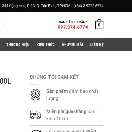
344 Cộng Hòa, P. 13, Q. Tân Bình, TP.HCM -
(+84) 3 9222 6774
BẠN CẦN TƯ VẤN?
0
097.374.6774
THƯƠNG HIỆU
KIẾN THỨC
KHUYẾN MÃI
LIÊN HỆ
CHÚNG TÔI CAM KẾT
200L
Sản phẩm
đảm bảo chất
lượng
Miễn phí
giao hàng
bán
kính 10km
Lỗi nhà sản xuất
1 đổi 1