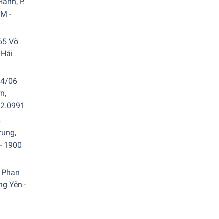
ành, P.
CM
-
65 Võ
.Hải
04/06
n,
22.0991
6
rung,
-
1900
 Phan
ưng Yên
-