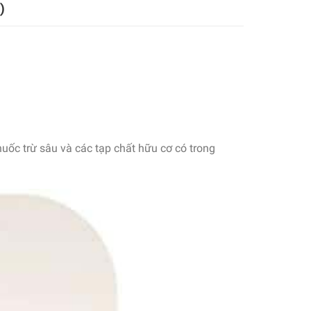
)
huốc trừ sâu và
các
tạp chất hữu cơ có trong