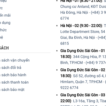
thiệu
Hà Nội - 01 (8:30 - 21:00)
:
S
Chung cư Anland, KĐT Dươ
ức
Hà Đông, Hà Nội
-
(+84) 3 
ến mãi
6774
n dụng
Hà Nội - 02 (9:30 - 22:00)
:
T
thức
Lotte Department Store, 54
hệ
Giai, Ba Đình, Hà Nội
-
(+84
6815
SÁCH
Gia Dụng Đức Sài Gòn - 01 
18:30)
:
344 Cộng Hòa, P. 13
n Tap 1200L
h sách vận chuyển
Bình, TP.HCM
-
(+84) 9 737
 sách đổi trả
0L
loại
bỏ và giảm hơn 80 chất gây ô nhiễm bao gồm clo, kim
lo
Gia Dụng Đức Sài Gòn - 02 
h sách bảo hành
18:30)
:
Số 52, đường số 4,
Himlam, Quận 7, TP.HCM
-
 sách thanh toán
9222 6774
h sách bảo mật
Gia Dụng Đức Sài Gòn - 03 
22:00)
:
L3-16a, Tầng 3, Tò