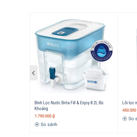
Thiết kế tiện lợi
Bộ Lọc Tại Vòi Brita On Tap 1200L
sở hữu
thiết k
bằng thép
không
gỉ
cực kỳ
chắc chắn. Bộ lọc cũn
Bình Lọc Nước Brita Fill & Enjoy 8.2L Bù
Lõi lọc
Khoáng
450.000
1.790.000
₫
So 
So sánh