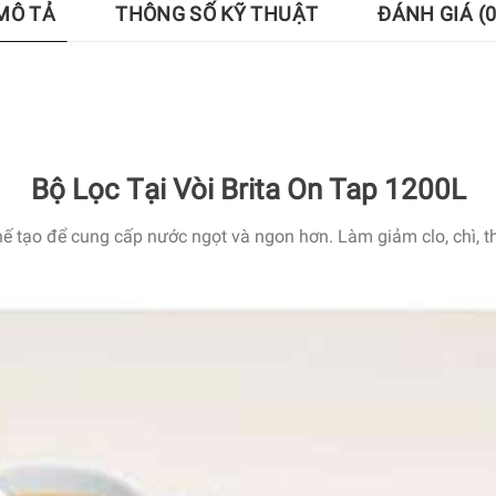
MÔ TẢ
THÔNG SỐ KỸ THUẬT
ĐÁNH GIÁ (0
Bộ Lọc Tại Vòi Brita On Tap 1200L
hế tạo
để cung cấp nước ngọt và ngon hơn. Làm giảm clo, chì, t