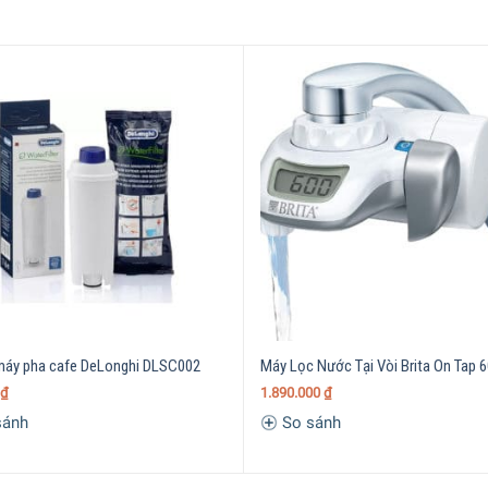
ế
màu trắng Scandinavian
ưng ý
có
hầu hết
những
gian bếp mà
g bớt
kềnh càng
hơn so
có
vẻ bề
ngoại trừ
có
trọng lượng chỉ 25
 máy pha cafe DeLonghi DLSC002
Máy Lọc Nước Tại Vòi Brita On Tap 
₫
1.890.000
₫
sánh
So sánh