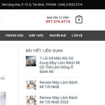
344 Cộng Hòa, P. 13, Q. Tân Bình, TP.HCM -
(+84) 3 9222 6774
BẠN CẦN TƯ VẤN?
0
097.374.6774
THƯƠNG HIỆU
KIẾN THỨC
KHUYẾN MÃI
LIÊN HỆ
BÀI VIẾT LIÊN QUAN
7 Lỗi Dễ Mắc Khi Sử
Dụng Máy Làm Bánh Mì
Có Thể Làm Hỏng Ổ
Bánh Mì
 sử
Review Máy Làm Bánh
Mì Tốt Nhất
Review Máy Làm Bánh
Mì Tốt Nhất 2022