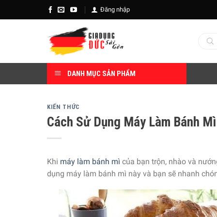
Skip
Đăng nhập
to
content
Tìm
kiếm
sản
phẩm
DANH MỤC SẢN PHẨM
KIẾN THỨC
Cách Sử Dụng Máy Làm Bánh Mì
Khi
máy làm bánh mì
của bạn trộn, nhào và nướn
dụng máy làm bánh mì này và bạn sẽ nhanh chón