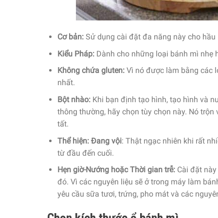
Cơ bản:
Sử dụng cài đặt đa năng này cho hầu h
Kiểu Pháp:
Dành cho những loại bánh mì nhẹ hơ
Không chứa gluten:
Vì nó được làm bằng các lo
nhất.
Bột nhào:
Khi bạn định tạo hình, tạo hình và n
thông thường, hãy chọn tùy chọn này. Nó trộn v
tất.
Thể
hiện: Đang vội
: Thật ngạc nhiên khi rất n
từ đầu đến cuối.
Hẹn giờ-Nướng hoặc Thời gian trễ:
Cài đặt này
đó. Vì các nguyên liệu sẽ ở trong máy làm bán
yêu cầu sữa tươi, trứng, pho mát và các nguyê
Chọn kích thước ổ bánh mì