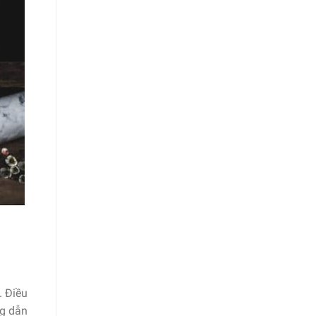
. Điều
ng dẫn