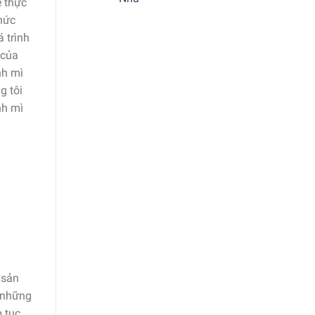
ể thực
thức
 trình
 của
nh mì
g tôi
nh mì
 sản
 những
 tục