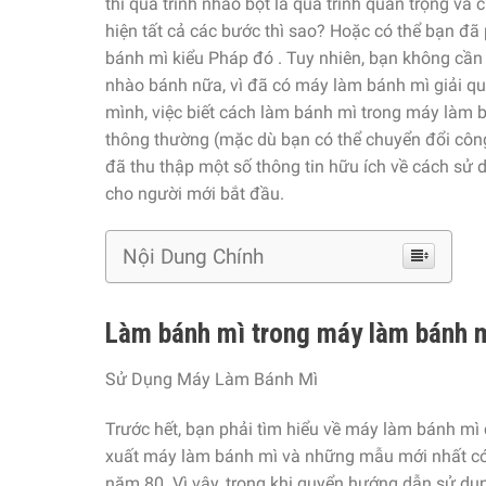
thì quá trình nhào bột là quá trình quan trọng và
hiện tất cả các bước thì sao? Hoặc có thể bạn đã
bánh mì kiểu Pháp đó . Tuy nhiên, bạn không cần 
nhào bánh nữa, vì đã có máy làm bánh mì giải quy
mình, việc biết cách làm bánh mì trong máy làm b
thông thường (mặc dù bạn có thể chuyển đổi công
đã thu thập một số thông tin hữu ích về cách 
cho người mới bắt đầu.
Nội Dung Chính
Làm bánh mì trong máy làm bánh 
Sử Dụng Máy Làm Bánh Mì
Trước hết, bạn phải tìm hiểu về máy làm bánh mì 
xuất máy làm bánh mì và những mẫu mới nhất có 
năm 80. Vì vậy, trong khi quyển hướng dẫn sử dụn