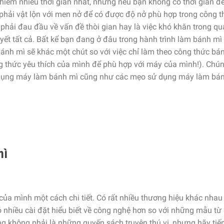
 chiếm nhiều thời gian nhất, nhưng nếu bạn không có thời gian đ
 phải vật lộn với men nở để có được độ nở phù hợp trong công 
phải đau đầu về vấn đề thòi gian hay là việc khó khăn trong quá
ết tất cả. Bất kể bạn đang ở đâu trong hành trình làm bánh mì
ánh mì sẽ khác một chút so với việc chỉ làm theo công thức bá
 thức yêu thích của mình để phù hợp với máy của mình!). Chún
sử dụng máy làm bánh mì cũng như các mẹo sử dụng máy làm bá
mì
của mình một cách chi tiết. Có rất nhiều thương hiệu khác nhau
nhiều cài đặt hiểu biết về công nghệ hơn so với những mẫu từ
g không phải là những quyến sách truyện thú vị, nhưng hãy tiếp