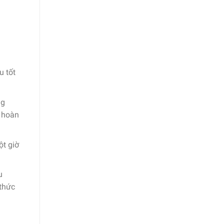
u tốt
ng
h hoàn
ột giờ
u
 thức