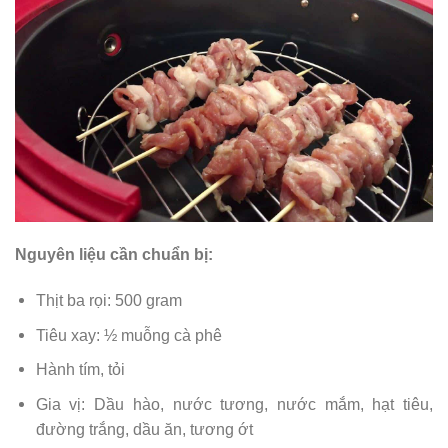
Nguyên liệu cần chuẩn bị:
Thịt ba rọi: 500 gram
Tiêu xay: ½ muỗng cà phê
Hành tím, tỏi
Gia vị: Dầu hào, nước tương, nước mắm, hạt tiêu,
đường trắng, dầu ăn, tương ớt