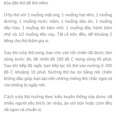
búa dần thịt để thịt mềm.
Ướp thịt với 1 muỗng mật ong, 1 muỗng hạt nêm, 1 muỗng
đường, 1 muỗng nước mắm, 1 muỗng dầu ăn, 1 muỗng
dầu hào, 1 muỗng tỏi băm nhỏ, 1 muỗng đầu hành băm
nhỏ và 1/2 muỗng tiêu xay. Tất cả trộn đều, để khoảng 2
tiếng cho thịt thấm gia vị.
Sau khi ướp thịt xong, bạn cho vào nồi chiên đã được làm
nóng trước đó, để nhiệt độ 180 độ C trong vòng 45 phút.
Sau khi bếp đã ngắt, bạn tiếp tục bỏ thịt vào nướng ở 200
độ C khoảng 10 phút. Nướng thịt ba rọi bằng nồi chiên
không dầu giúp bạn tạo nên những miếng thịt chắc ngọt và
còn không bị ngấy mỡ.
Cách ướp thịt nướng theo kiểu truyền thống này được rất
nhiều người yêu thích, ăn nhậu, ăn với bún hoặc cơm đều
rất ngon và chuẩn vị.