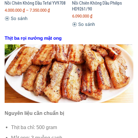
Nồi Chiên Không Dầu Tefal YV9708
Nồi Chiên Không Dầu Philips
HD9261/90
4.000.000
₫
– 7.350.000
₫
6.090.000
₫
So sánh
So sánh
Thịt ba rọi nướng mật ong
Nguyên liệu cần chuẩn bị
Thịt ba chỉ: 500 gram
Mật ong: 3 muỗng canh