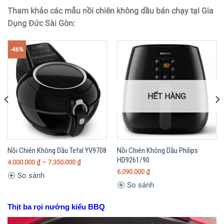
Tham khảo các mẫu nồi chiên không dầu bán chạy tại Gia
Dụng Đức Sài Gòn:
-46%
HẾT HÀNG
Nồi Chiên Không Dầu Tefal YV9708
Nồi Chiên Không Dầu Philips
HD9261/90
4.000.000
₫
– 7.350.000
₫
6.090.000
₫
So sánh
So sánh
Thịt ba rọi nướng kiểu BBQ