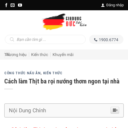
Skip
Đăng nhập
to
content
Tìm
1900.6774
kiếm
sản
phẩm
Thương hiệu
Kiến thức
Khuyến mãi
CÔNG THỨC NẤU ĂN
,
KIẾN THỨC
Cách làm Thịt ba rọi nướng thơm ngon tại nhà
Nội Dung Chính