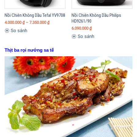
Nồi Chiên Không Dầu Tefal YV9708
Nồi Chiên Không Dầu Philips
HD9261/90
4.000.000
₫
– 7.350.000
₫
6.090.000
₫
So sánh
So sánh
Thịt ba rọi nướng sa tế