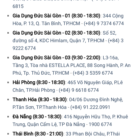
6815
Gia Dụng Đức Sài Gòn - 01 (8:30 - 18:30)
:
344 Cộng
Hòa, P. 13, Q. Tân Bình, TP.HCM
-
(+84) 9 7374 6774
Gia Dụng Đức Sài Gòn - 02 (8:30 - 18:30)
:
Số 52,
đường số 4, KDC Himlam, Quận 7, TP.HCM
-
(+84) 3
9222 6774
Gia Dụng Đức Sài Gòn - 03 (9:30 - 22:00)
:
L3-16a,
Tầng 3, Tòa nhà ESTELLA PLACE, 88 Song Hành, P. An
Phú, Tp. Thủ Đức, TP.HCM
-
(+84) 3 5359 6774
Hải Phòng (8:30 - 18:30)
:
465 Võ Nguyên Giáp, P.Lê
Chân, TP.Hải Phòng
-
(+84) 9 6618 6774
Thanh Hóa (8:30 - 18:30)
:
04/06 Dương Đình Nghệ,
P.Tân Sơn, TP.Thanh Hóa
-
(+84) 91.222.0991
Đà Nẵng (8:30 - 18:30)
:
416 Nguyễn Hữu Thọ, P. Khuê
Trung, Quận Cẩm Lệ, TP Đà Nẵng
-
1900 6774
Thái Bình (8:30 - 21:00)
:
33 Phan Bội Châu, P.Thái