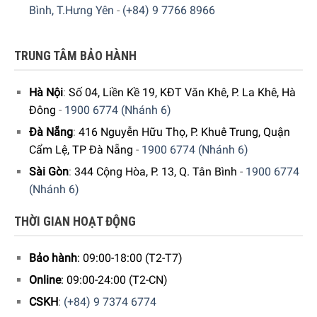
Bình, T.Hưng Yên
-
(+84) 9 7766 8966
TRUNG TÂM BẢO HÀNH
Hà Nội
:
Số 04, Liền Kề 19, KĐT Văn Khê, P. La Khê, Hà
Đông
-
1900 6774 (Nhánh 6)
Đà Nẵng
:
416 Nguyễn Hữu Thọ, P. Khuê Trung, Quận
Cẩm Lệ, TP Đà Nẵng
-
1900 6774 (Nhánh 6)
Sài Gòn
:
344 Cộng Hòa, P. 13, Q. Tân Bình
-
1900 6774
(Nhánh 6)
THỜI GIAN HOẠT ĐỘNG
Bảo hành
: 09:00-18:00 (T2-T7)
Online
: 09:00-24:00 (T2-CN)
CSKH
:
(+84) 9 7374 6774