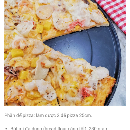
Phần đế pizza: làm được 2 đế pizza 25cm.
Bột mì đa dụng (bread flour càng tốt): 230 gram