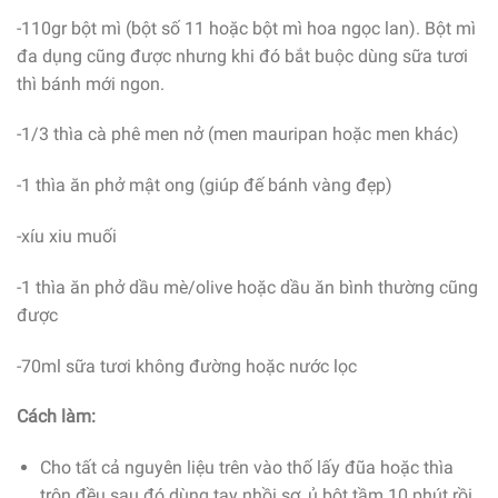
-110gr bột mì (bột số 11 hoặc bột mì hoa ngọc lan). Bột mì
đa dụng cũng được nhưng khi đó bắt buộc dùng sữa tươi
thì bánh mới ngon.
-1/3 thìa cà phê men nở (men mauripan hoặc men khác)
-1 thìa ăn phở mật ong (giúp đế bánh vàng đẹp)
-xíu xiu muối
-1 thìa ăn phở dầu mè/olive hoặc dầu ăn bình thường cũng
được
-70ml sữa tươi không đường hoặc nước lọc
Cách làm:
Cho tất cả nguyên liệu trên vào thố lấy đũa hoặc thìa
trộn đều sau đó dùng tay nhồi sơ, ủ bột tầm 10 phút rồi