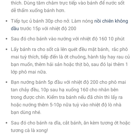
thích. Dùng tăm châm trực tiếp vào bánh để nước sốt
dễ thấm xuống bánh hơn.
Tiếp tục ủ bánh 30p cho nở. Làm nóng
nồi chiên không
dầu
trước 15p với nhiệt độ 200
Sau đó cho bánh vào nướng với nhiệt độ 160 10 phút
Lấy bánh ra cho sốt cà lên quét đều mặt bánh, rắc phô
mai tuỳ thích, tiếp đến là ớt chuông, hành tây hay rau củ
bạn muốn, thêm hải sản hoặc thịt bò, sau đó lại thêm 1
lớp phô mai nữa.
Bạn nướng bánh 5p đầu với nhiệt độ 200 cho phô mai
tan chảy đều, 10p sau hạ xuống 160 cho nhân bên
trong được chín. Kiểm tra bánh nếu đã chín thì lấy ra
hoặc nướng thêm 5-10p nữa tuỳ vào nhiệt độ lò nhà
bạn dùng nhé.
Sau đó cho bánh ra dĩa, cắt bánh, ăn kèm tương ớt hoặc
tương cà là xong!