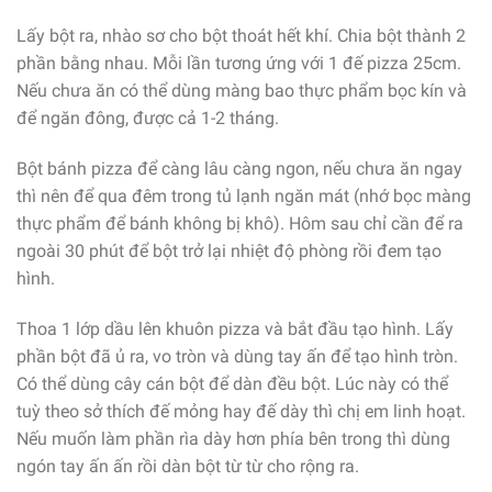
Lấy bột ra, nhào sơ cho bột thoát hết khí. Chia bột thành 2
phần bằng nhau. Mỗi lần tương ứng với 1 đế pizza 25cm.
Nếu chưa ăn có thể dùng màng bao thực phẩm bọc kín và
để ngăn đông, được cả 1-2 tháng.
Bột bánh pizza để càng lâu càng ngon, nếu chưa ăn ngay
thì nên để qua đêm trong tủ lạnh ngăn mát (nhớ bọc màng
thực phẩm để bánh không bị khô). Hôm sau chỉ cần để ra
ngoài 30 phút để bột trở lại nhiệt độ phòng rồi đem tạo
hình.
Thoa 1 lớp dầu lên khuôn pizza và bắt đầu tạo hình. Lấy
phần bột đã ủ ra, vo tròn và dùng tay ấn để tạo hình tròn.
Có thể dùng cây cán bột để dàn đều bột. Lúc này có thể
tuỳ theo sở thích đế mỏng hay đế dày thì chị em linh hoạt.
Nếu muốn làm phần rìa dày hơn phía bên trong thì dùng
ngón tay ấn ấn rồi dàn bột từ từ cho rộng ra.