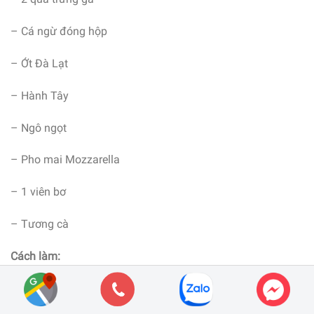
– Cá ngừ đóng hộp
– Ớt Đà Lạt
– Hành Tây
– Ngô ngọt
– Pho mai Mozzarella
– 1 viên bơ
– Tương cà
Cách làm:
– Bước 1: đập trứng gà, quấy đều lên nêm 1 chút muối gia
vị. Cơm nguội cũng nêm 1 chút gia vị