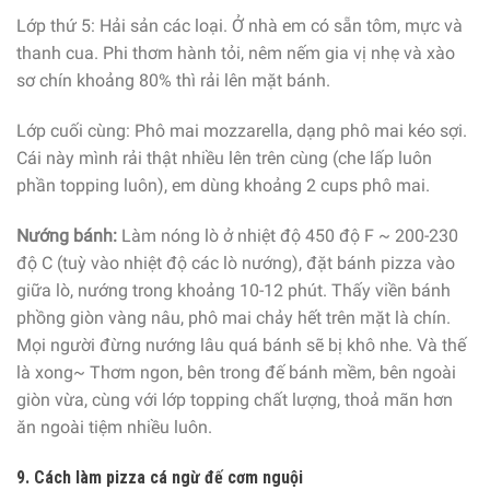
Lớp thứ 5: Hải sản các loại. Ở nhà em có sẵn tôm, mực và
thanh cua. Phi thơm hành tỏi, nêm nếm gia vị nhẹ và xào
sơ chín khoảng 80% thì rải lên mặt bánh.
Lớp cuối cùng: Phô mai mozzarella, dạng phô mai kéo sợi.
Cái này mình rải thật nhiều lên trên cùng (che lấp luôn
phần topping luôn), em dùng khoảng 2 cups phô mai.
Nướng bánh:
Làm nóng lò ở nhiệt độ 450 độ F ~ 200-230
độ C (tuỳ vào nhiệt độ các lò nướng), đặt bánh pizza vào
giữa lò, nướng trong khoảng 10-12 phút. Thấy viền bánh
phồng giòn vàng nâu, phô mai chảy hết trên mặt là chín.
Mọi người đừng nướng lâu quá bánh sẽ bị khô nhe. Và thế
là xong~ Thơm ngon, bên trong đế bánh mềm, bên ngoài
giòn vừa, cùng với lớp topping chất lượng, thoả mãn hơn
ăn ngoài tiệm nhiều luôn.
9. Cách làm pizza cá ngừ đế cơm nguội