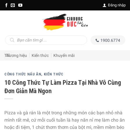
Skip
Đăng nhập
to
content
Tìm
1900.6774
kiếm
sản
phẩm
Thương hiệu
Kiến thức
Khuyến mãi
CÔNG THỨC NẤU ĂN
,
KIẾN THỨC
10 Công Thức Tự Làm Pizza Tại Nhà Vô Cùng
Đơn Giản Mà Ngon
Pizza và gà rán là một trong những món các bạn nhỏ nhà
mình rất mê, cứ mỗi cuối tuần là hay năn nỉ mẹ làm cho ăn
hoặc đi tiệm, 1 chút thơm thơm của bột mì, mềm mềm béo