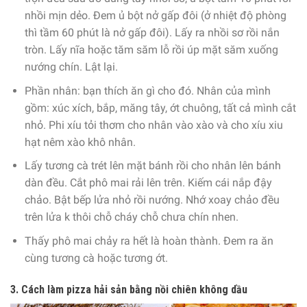
nhồi mịn dẻo. Đem ủ bột nở gấp đôi (ở nhiệt độ phòng
thì tầm 60 phút là nở gấp đôi). Lấy ra nhồi sơ rồi nắn
tròn. Lấy nĩa hoặc tăm săm lỗ rồi úp mặt săm xuống
nướng chín. Lật lại.
Phần nhân: bạn thích ăn gì cho đó. Nhân của mình
gồm: xúc xích, bắp, măng tây, ớt chuông, tất cả mình cắt
nhỏ. Phi xíu tỏi thơm cho nhân vào xào và cho xíu xiu
hạt nêm xào khô nhân.
Lấy tương cà trét lên mặt bánh rồi cho nhân lên bánh
dàn đều. Cắt phô mai rải lên trên. Kiếm cái nắp đậy
chảo. Bật bếp lửa nhỏ rồi nướng. Nhớ xoay chảo đều
trên lửa k thôi chỗ cháy chỗ chưa chín nhen.
Thấy phô mai chảy ra hết là hoàn thành. Đem ra ăn
cùng tương cà hoặc tương ớt.
3. Cách làm pizza hải sản bằng nồi chiên không dầu