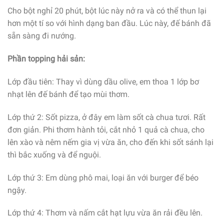
Cho bột nghỉ 20 phút, bột lúc này nở ra và có thể thun lại
hơn một tí so với hình dạng ban đầu. Lúc này, đế bánh đã
sẵn sàng đi nướng.
Phần topping hải sản:
Lớp đầu tiên: Thay vì dùng dầu olive, em thoa 1 lớp bơ
nhạt lên đế bánh để tạo mùi thơm.
Lớp thứ 2: Sốt pizza, ở đây em làm sốt cà chua tươi. Rất
đơn giản. Phi thơm hành tỏi, cắt nhỏ 1 quả cà chua, cho
lên xào và nêm nếm gia vị vừa ăn, cho đến khi sốt sánh lại
thì bắc xuống và để nguội.
Lớp thứ 3: Em dùng phô mai, loại ăn với burger để béo
ngậy.
Lớp thứ 4: Thơm và nấm cắt hạt lựu vừa ăn rải đều lên.