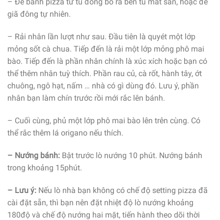
– Đế bánh pizza từ tủ đông bỏ ra bên tủ mát sẵn, hoặc để
giã đông tự nhiên.
– Rải nhân lần lượt như sau. Đầu tiên là quyét một lớp
mỏng sốt cà chua. Tiếp đến là rải một lớp mỏng phô mai
bào. Tiếp đến là phần nhân chính là xúc xích hoặc bạn có
thể thêm nhân tuỳ thích. Phần rau củ, cà rốt, hành tây, ớt
chuông, ngô hạt, nấm … nhà có gì dùng đó. Lưu ý, phần
nhân bạn làm chín trước rồi mới rắc lên bánh.
– Cuối cùng, phủ một lớp phô mai bào lên trên cùng. Có
thể rắc thêm lá origano nếu thích.
– Nướng bánh:
Bật trước lò nướng 10 phút. Nướng bánh
trong khoảng 15phút.
– Lưu ý:
Nếu lò nhà bạn không có chế độ setting pizza đã
cài đặt sẵn, thì bạn nên đặt nhiệt độ lò nướng khoảng
180độ và chế độ nướng hai mặt, tiến hành theo dõi thời