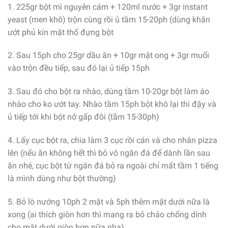
1. 225gr bột mì nguyên cám + 120ml nước + 3gr instant
yeast (men khô) trộn cùng rồi ủ tầm 15-20ph (dùng khăn
ướt phủ kín mặt thố đựng bột
2. Sau 15ph cho 25gr dầu ăn + 10gr mật ong + 3gr muối
vào trộn đều tiếp, sau đó lại ủ tiếp 15ph
3. Sau đó cho bột ra nhào, dùng tầm 10-20gr bột làm áo
nhào cho ko ướt tay. Nhào tầm 15ph bột khô lại thi đậy và
ủ tiếp tới khi bột nở gấp đôi (tầm 15-30ph)
4. Lấy cục bột ra, chia làm 3 cục rồi cán và cho nhân pizza
lên (nếu ăn không hết thì bỏ vô ngăn đá để dành lần sau
ăn nhé, cục bột từ ngăn đá bỏ ra ngoài chỉ mất tầm 1 tiếng
là mình dùng như bột thường)
5. Bỏ lò nướng 10ph 2 mặt và 5ph thêm mặt dưới nữa là
xong (ai thích giòn hơn thì mang ra bỏ chảo chống dính
cho mặt dưới giòn hơn nữa nha)