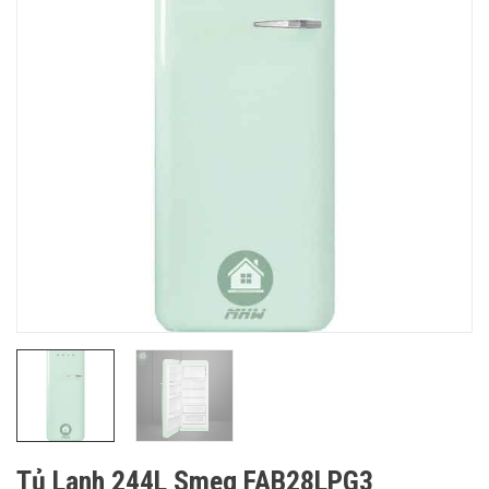
Tủ Lạnh 244L Smeg FAB28LPG3