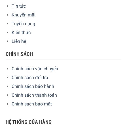
Tin tức
Khuyến mãi
Tuyển dụng
Kiến thức
Liên hệ
CHÍNH SÁCH
Chính sách vận chuyển
Chính sách đổi trả
Chính sách bảo hành
FAB28LPG3 vừa có thiết kế độc đáo, vừa nhấn mạnh sự thân
Chính sách thanh toán
thiện với môi trường
Chính sách bảo mật
Đặc điểm nổi bật:
HỆ THỐNG CỬA HÀNG
Với nhãn năng lượng A +++, tủ lạnh tiết kiệm năng