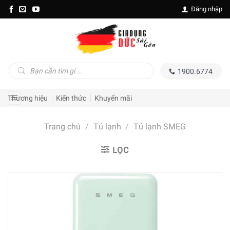
Skip
Đăng nhập
to
content
Tìm
1900.6774
kiếm
sản
phẩm
Thương hiệu
Kiến thức
Khuyến mãi
Trang chủ
/
Tủ lạnh
/
Tủ lạnh SMEG
LỌC