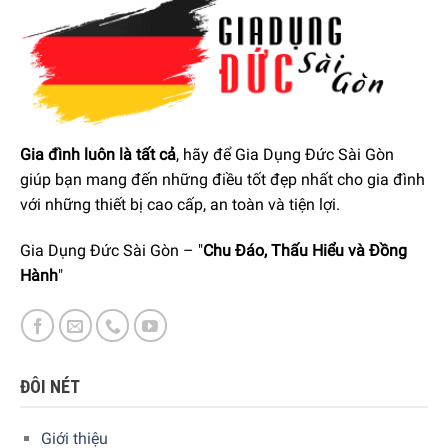
Công suất đông lạnh: 2kg/24h
Trọng lượng: 73,5 kg
TỦ LẠNH 244L SMEG FAB28LPG3 LÀM NÊN ĐIỀU GÌ KHÁC
BIỆT
Tủ lạnh smeg là dòng sản phẩm cao cấp có giá khá cao từ
Gia đình luôn là tất cả
, hãy để Gia Dụng Đức Sài Gòn
vài chục đến vài trăm triệu. Tuy nhiên, ai cũng khao khát có
giúp bạn mang đến những điều tốt đẹp nhất cho gia đình
được chúng vì chúng xứng đáng. Tủ lạnh của Smeg vừa
với những thiết bị cao cấp, an toàn và tiện lợi.
có thiết kế độc đáo, vừa nhấn mạnh sự thân thiện với môi
trường và tất cả các tủ lạnh được đóng gói bằng vật liệu
Gia Dụng Đức Sài Gòn – "
Chu Đáo, Thấu Hiểu và Đồng
không gây ô nhiễm, có thể tái chế. Và đương nhiên với
Hành
"
FAB28LPG3 cũng không ngoại lệ.
ĐÔI NÉT
Giới thiệu