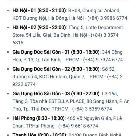
lượng và tốt cho môi trường.
Hà Nội - 01 (8:30 - 21:00)
:
SH08, Chung cư Anland,
Có một ngăn đá nhỏ 26 lít để bảo quản pizza và kem
KĐT Dương Nội, Hà Đông, Hà Nội
-
(+84) 3 9986 6774
que đông lạnh.
Hà Nội - 02 (9:30 - 22:00)
:
Tầng 5, Lotte Department
Nhờ Low Frost, bạn chỉ cần xả đá ngăn đá một hoặc hai
Store, 54 Liễu Giai, Ba Đình, Hà Nội
-
(+84) 3 3574
lần một năm.
6815
Không gian lưu trữ ở nhiệt độ từ -2 ° C +3 ° C, lý tưởng
Gia Dụng Đức Sài Gòn - 01 (8:30 - 18:30)
:
344 Cộng
để lưu trữ các loại thực phẩm dễ hỏng như thịt cá.
Hòa, P. 13, Q. Tân Bình, TP.HCM
-
(+84) 9 7374 6774
Bộ điểu khiển nhiệt cho phép bạn điều chỉnh và theo dõi
Gia Dụng Đức Sài Gòn - 02 (8:30 - 18:30)
:
Số 52,
nhiệt độ bên trong bằng điện tử hoặc bằng tay.
đường số 4, KDC Himlam, Quận 7, TP.HCM
-
(+84) 3
9222 6774
Hệ thống đèn LED được làm mới nhờ dải đèn LED mới
Gia Dụng Đức Sài Gòn - 03 (9:30 - 22:00)
:
L3-16a,
đặt đọc 2 bên tủ lạnh.
Tầng 3, Tòa nhà ESTELLA PLACE, 88 Song Hành, P. An
Smeg luôn tự hào với những thành quả lao động cật lực
Phú, Tp. Thủ Đức, TP.HCM
-
(+84) 3 5359 6774
mà nó mang lại cho thế giới gia dụng trên thị trường.
Hải Phòng (8:30 - 18:30)
:
465 Võ Nguyên Giáp, P.Lê
Chân, TP.Hải Phòng
-
(+84) 9 6618 6774
Thanh Hóa (8:30 - 18:30)
:
04/06 Dương Đình Nghệ,