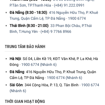
P.Tân Sơn, TP.Thanh Hóa
-
(+84) 91.222.0991
Đà Nẵng (8:30 - 18:30)
:
416 Nguyễn Hữu Thọ, P. Khuê
Trung, Quận Cẩm Lệ, TP Đà Nẵng
-
1900 6774
Thái Bình (8:30 - 21:00)
:
33 Phan Bội Châu, P.Thái
Bình, T.Hưng Yên
-
(+84) 9 7766 8966
TRUNG TÂM BẢO HÀNH
Một khi đã am hiểu tường tận hết về sản phẩm thì bạn hãy
Hà Nội
:
Số 04, Liền Kề 19, KĐT Văn Khê, P. La Khê, Hà
ĐẶT HÀNG nhanh tay để nhận được nhiều quyền lợi ưu đã
Đông
-
1900 6774 (Nhánh 6)
từ sản phẩm cũng như từ phía công ty nhé.
Đà Nẵng
:
416 Nguyễn Hữu Thọ, P. Khuê Trung, Quận
Liên hệ:
Hotline: 0973746774 hoặc 1900 6774
– Chúng tôi
Cẩm Lệ, TP Đà Nẵng
-
1900 6774 (Nhánh 6)
luôn tận tâm tư vấn!
Sài Gòn
:
344 Cộng Hòa, P. 13, Q. Tân Bình
-
1900 6774
(Nhánh 6)
THỜI GIAN HOẠT ĐỘNG
Xem thêm:
TỦ LẠNH 244L SMEG FAB28LPG3