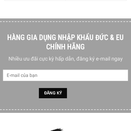
Xuất xứ: Italia
Nhập khẩu Đức & EU
Thiết kế: phong cách cổ điển thâp niên 50
Lớp hiệu quả năng lượng: A +++
HÀNG GIA DỤNG NHẬP KHẨU ĐỨC & EU
Mức tiêu thụ năng lượng hàng năm: 139 kWh / a
CHÍNH HÃNG
Điện áp: 220-240 V
Nhiều ưu đãi cực kỳ hấp dẫn, đăng ký e-mail ngay
Tần số (Hz): 50/60 Hz
Tổng khối lượng tổng: 281 L
Tổng dung lượng lưu trữ: 270 L
Vị trí bản lề: Trái
Thời gian tản nhiệt độ: 12 giờ
Lớp khí hậu: SN, N, ST, T
Phát thải tiếng ồn âm trong không khí: 38 dB (A) lại 1pW