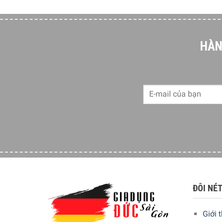
Thiết kế: phong cách cổ điển thâp niên 50
Lớp hiệu quả năng lượng: A ++
Mức tiêu thụ năng lượng hàng năm: 139 kWh /
HÀN
Điện áp: 220-240 V
Tần số (Hz): 50 Hz
Tổng khối lượng tổng: 118 L
Tổng dung lượng lưu trữ: 114 L
Vị trí bản lề: Trái
Thời gian tản nhiệt độ: 8 giờ
Lớp khí hậu: SN, N, ST, T
Phát thải tiếng ồn âm trong không khí: 37 dB (
ĐÔI NÉ
Công suất đông lạnh: 2kg/24h
Trọng lượng: 45,1 kg
Giới 