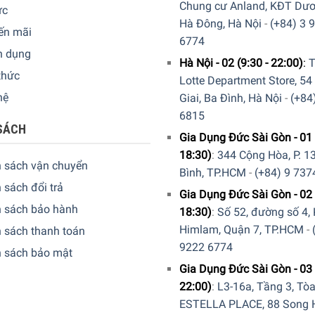
Chung cư Anland, KĐT Dươ
Ì THU HÚT?
ức
Hà Đông, Hà Nội
-
(+84) 3 
ến mãi
hẩu chính hãng 100% Đức nên tủ lạnh SMEG dòng FAB10LRD2 có 
6774
n dụng
trong khi sử dụng mà tủ lạnh SMEG luôn có chỗ đứng trong thị t
Hà Nội - 02 (9:30 - 22:00)
:
T
thức
Lotte Department Store, 54
hệ
Giai, Ba Đình, Hà Nội
-
(+84
6815
SÁCH
Gia Dụng Đức Sài Gòn - 01 
18:30)
:
344 Cộng Hòa, P. 13
h sách vận chuyển
Bình, TP.HCM
-
(+84) 9 737
 sách đổi trả
Gia Dụng Đức Sài Gòn - 02 
h sách bảo hành
18:30)
:
Số 52, đường số 4,
Himlam, Quận 7, TP.HCM
-
 sách thanh toán
9222 6774
h sách bảo mật
Gia Dụng Đức Sài Gòn - 03 
22:00)
:
L3-16a, Tầng 3, Tò
ESTELLA PLACE, 88 Song H