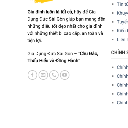
TỦ LẠNH 101L SMEG FAB10LRD2 CÓ G
Tin t
Gia đình luôn là tất cả
, hãy để Gia
Khuy
Là dòng sản phẩm xuất xứ từ nước Ý lại nhập k
Dụng Đức Sài Gòn giúp bạn mang đến
Tuyể
với thiết kế đẹp mắt và nhiều chức năng tích hợp 
những điều tốt đẹp nhất cho gia đình
Kiến 
với những thiết bị cao cấp, an toàn và
Liên 
tiện lợi.
CHÍNH 
Gia Dụng Đức Sài Gòn – "
Chu Đáo,
Thấu Hiểu và Đồng Hành
"
Chín
Chính
Chín
Chính
Chín