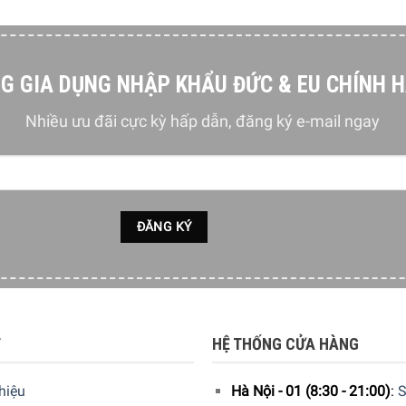
 a
G GIA DỤNG NHẬP KHẨU ĐỨC & EU CHÍNH 
Nhiều ưu đãi cực kỳ hấp dẫn, đăng ký e-mail ngay
A) lại 1pW
T
HỆ THỐNG CỬA HÀNG
thiệu
Hà Nội - 01 (8:30 - 21:00)
:
S