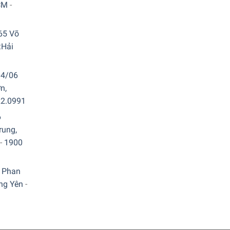
CM
-
65 Võ
.Hải
04/06
n,
22.0991
6
rung,
-
1900
 Phan
ưng Yên
-