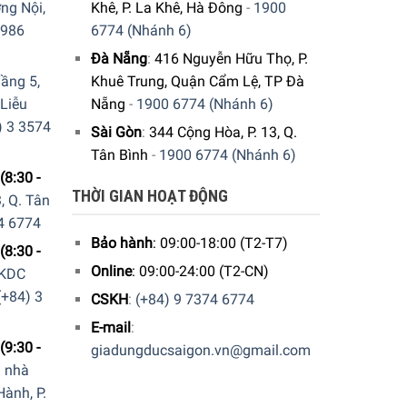
ng Nội,
Khê, P. La Khê, Hà Đông
-
1900
9986
6774 (Nhánh 6)
mức giá thành tương đối cao. Tuy nhiên, cộng
Đà Nẵng
:
416 Nguyễn Hữu Thọ, P.
rường Việt Nam và nhiều quốc gia trên thế giới.
ầng 5,
Khuê Trung, Quận Cẩm Lệ, TP Đà
 Liễu
Nẵng
-
1900 6774 (Nhánh 6)
) 3 3574
Sài Gòn
:
344 Cộng Hòa, P. 13, Q.
Tân Bình
-
1900 6774 (Nhánh 6)
(8:30 -
THỜI GIAN HOẠT ĐỘNG
, Q. Tân
4 6774
Bảo hành
: 09:00-18:00 (T2-T7)
(8:30 -
Online
: 09:00-24:00 (T2-CN)
 KDC
(+84) 3
CSKH
:
(+84) 9 7374 6774
E-mail
:
(9:30 -
giadungducsaigon.vn@gmail.com
a nhà
ành, P.