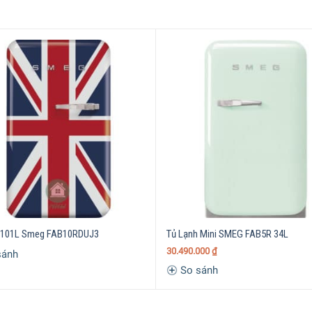
h SMEG là mơ ước của không ít bà nội trợ bởi thiết kế tinh tế chuẩn 
ời Việt cũng sở hữu một chiếc tủ lạnh để bảo quản thực phẩm 
hâu Âu. Và tích hợp đa chức năng và có độ bền tuyệt đối. Vậy tủ
 DỤNG ĐỨC SÀI GÒN
( Minh Houseware ) khám phá những thông 
 101L Smeg FAB10RDUJ3
Tủ Lạnh Mini SMEG FAB5R 34L
30.490.000
₫
sánh
So sánh