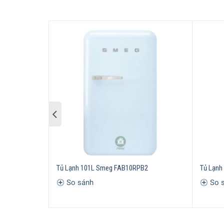
Tủ lạn
Ngày nay, trong bất cứ một gian bếp nào của ngư
không ít bà nội trợ bởi thiết kế tinh tế chuẩn c
được hàng triệu gian bếp trên thế giới? Cùng
GIA
THÔNG SỐ KỸ THUẬT
Mã sản phẩm: Smeg tủ lạnh 101l + 13l
Thương hiệu: Smeg
Tủ Lạnh 101L Smeg FAB10RPB2
Tủ Lạnh
Màu sắc: Đỏ
So sánh
So 
Xuất xứ: Italia
Nhập khẩu Đức & EU