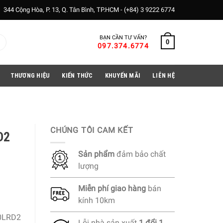
344 Cộng Hòa, P. 13, Q. Tân Bình, TP.HCM -
(+84) 3 9222 6774
BẠN CẦN TƯ VẤN?
0
097.374.6774
THƯƠNG HIỆU
KIẾN THỨC
KHUYẾN MÃI
LIÊN HỆ
CHÚNG TÔI CAM KẾT
D2
Sản phẩm
đảm bảo chất
lượng
Miễn phí
giao hàng
bán
kính 10km
10LRD2
Lỗi nhà sản xuất
1 đổi 1