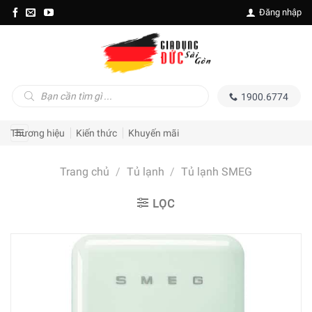
Skip
Đăng nhập
to
content
Tìm
1900.6774
kiếm
sản
phẩm
Thương hiệu
Kiến thức
Khuyến mãi
Trang chủ
/
Tủ lạnh
/
Tủ lạnh SMEG
LỌC