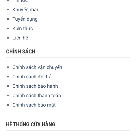
Tin tức
1 cửa kệ cho các sản phẩm sữa
Khuyến mãi
1 kệ cửa nhỏ có nắp trong suốt
Tuyển dụng
Kiến thức
Liên hệ
CHÍNH SÁCH
Chính sách vận chuyển
Chính sách đổi trả
Chính sách bảo hành
Chính sách thanh toán
Chính sách bảo mật
HỆ THỐNG CỬA HÀNG