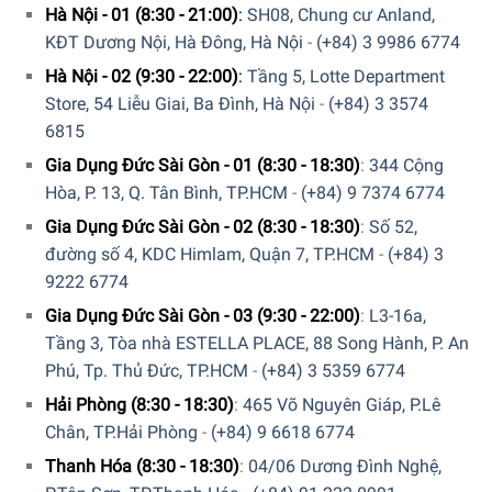
Hà Nội - 01 (8:30 - 21:00)
:
SH08, Chung cư Anland,
KĐT Dương Nội, Hà Đông, Hà Nội
-
(+84) 3 9986 6774
Hà Nội - 02 (9:30 - 22:00)
:
Tầng 5, Lotte Department
không gian hoàn hảo và bố trí sắp xếp tùy theo nhu cầu của
Store, 54 Liễu Giai, Ba Đình, Hà Nội
-
(+84) 3 3574
bạn
6815
Gia Dụng Đức Sài Gòn - 01 (8:30 - 18:30)
:
344 Cộng
Sản phẩm có nhiều tiện ích hấp dẫn:
Hòa, P. 13, Q. Tân Bình, TP.HCM
-
(+84) 9 7374 6774
Hệ thống rã đông hoàn hảo vô cùng khi có thể tự động
Gia Dụng Đức Sài Gòn - 02 (8:30 - 18:30)
:
Số 52,
rã đông.
đường số 4, KDC Himlam, Quận 7, TP.HCM
-
(+84) 3
9222 6774
Các kệ điều chỉnh linh hoạt giúp cho việc sử dụng được
thuận tiện và thoải mái hơn.
Gia Dụng Đức Sài Gòn - 03 (9:30 - 22:00)
:
L3-16a,
Tầng 3, Tòa nhà ESTELLA PLACE, 88 Song Hành, P. An
Phân chia các ngăn tủ vô cùng tiện dụng và ngăn nắp.
Phú, Tp. Thủ Đức, TP.HCM
-
(+84) 3 5359 6774
…
Hải Phòng (8:30 - 18:30)
:
465 Võ Nguyên Giáp, P.Lê
Chân, TP.Hải Phòng
-
(+84) 9 6618 6774
Sản phẩm này đang dành cho những người đam mê thiết
kế ấn tượng, những người đang tìm kiếm các sản phẩm
Thanh Hóa (8:30 - 18:30)
:
04/06 Dương Đình Nghệ,