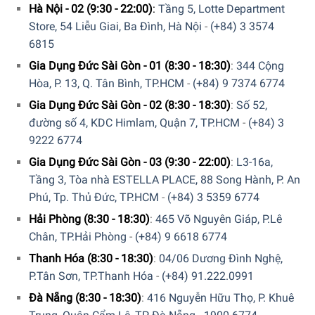
Hà Nội - 02 (9:30 - 22:00)
:
Tầng 5, Lotte Department
Store, 54 Liễu Giai, Ba Đình, Hà Nội
-
(+84) 3 3574
6815
Rượu Vang Đỏ Chateau De Luc Veredus Famille Fabre sở
hữu sắc đỏ Ruby với sắc độ tím. Bạn có thể cảm nhận
Gia Dụng Đức Sài Gòn - 01 (8:30 - 18:30)
:
344 Cộng
được hương vị cam thảo đậm đà, cùng với mứt dâu đen và
Hòa, P. 13, Q. Tân Bình, TP.HCM
-
(+84) 9 7374 6774
ô liu đen. Thưởng thức Famille Fabre Veredus Chateau De
Gia Dụng Đức Sài Gòn - 02 (8:30 - 18:30)
:
Số 52,
Luc với sự phong phú, đậm đặc cùng với tannin mạnh mẽ
đường số 4, KDC Himlam, Quận 7, TP.HCM
-
(+84) 3
và mượt mà.
9222 6774
Gia Dụng Đức Sài Gòn - 03 (9:30 - 22:00)
:
L3-16a,
Tầng 3, Tòa nhà ESTELLA PLACE, 88 Song Hành, P. An
Phú, Tp. Thủ Đức, TP.HCM
-
(+84) 3 5359 6774
Hải Phòng (8:30 - 18:30)
:
465 Võ Nguyên Giáp, P.Lê
Chân, TP.Hải Phòng
-
(+84) 9 6618 6774
Thanh Hóa (8:30 - 18:30)
:
04/06 Dương Đình Nghệ,
P.Tân Sơn, TP.Thanh Hóa
-
(+84) 91.222.0991
Đà Nẵng (8:30 - 18:30)
:
416 Nguyễn Hữu Thọ, P. Khuê