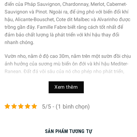
điển của Pháp Sauvignon, Chardonnay, Merlot, Cabernet-
Sauvignon và Pinot. Ngoài ra, để ứng phó với biến đổi khí
hậu, Alicante-Bouschet, Cote dit Malbec và Alvarinho được
trồng gần đây. Famille Fabre biết rằng cách tốt nhất để
đảm bảo chất lượng là phát triển với khí hậu thay đổi
nhanh chóng.
Vườn nho, nằm ở độ cao 30m, nằm trên một sườn đồi chịu
ảnh hưởng của sương mù biển ôn đới và khí hậu Mediter-
Ranean. Đất đá vôi sâu của nó cho phép nho phát triển,
trưởng thành vô cùng lý tưởng.
Xem thêm
5/5 - (1 bình chọn)
SẢN PHẨM TƯƠNG TỰ