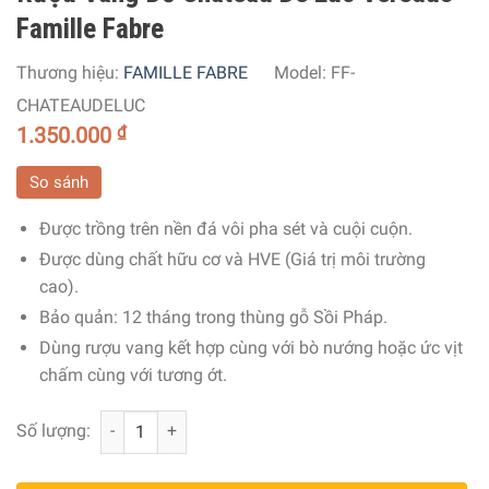
Famille Fabre
Thương hiệu:
FAMILLE FABRE
Model:
FF-
CHATEAUDELUC
1.350.000
₫
So sánh
Được trồng trên nền đá vôi pha sét và cuội cuộn.
Được dùng chất hữu cơ và HVE (Giá trị môi trường
cao).
Bảo quản: 12 tháng trong thùng gỗ Sồi Pháp.
Dùng rượu vang kết hợp cùng với bò nướng hoặc ức vịt
chấm cùng với tương ớt.
Rượu Vang Đỏ Chateau De Luc Veredus Famille Fabre số 
Số lượng: