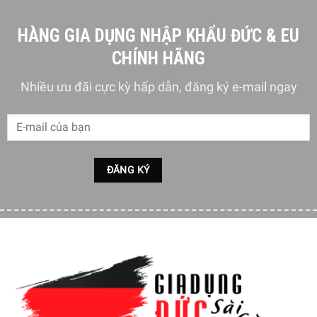
HÀNG GIA DỤNG NHẬP KHẨU ĐỨC & EU
CHÍNH HÃNG
Nhiều ưu đãi cực kỳ hấp dẫn, đăng ký e-mail ngay
Được trồng trên nền đá vôi pha sét và cuội cuộn