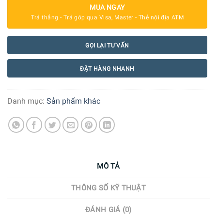
MUA NGAY
Trả thẳng - Trả góp qua Visa, Master - Thẻ nội địa ATM
GỌI LẠI TƯ VẤN
ĐẶT HÀNG NHANH
Danh mục:
Sản phẩm khác
MÔ TẢ
THÔNG SỐ KỸ THUẬT
ĐÁNH GIÁ (0)