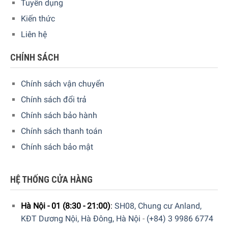
Tuyển dụng
Kiến thức
Quá trình thu hoạch được lựa chọn cẩn thận.
Liên hệ
Quá trình khử trùng: Xử lý nhiệt độ được điều chỉnh
trong 20 ngày với việc bơm nước thường xuyên. Khử
CHÍNH SÁCH
trùng với toàn bộ quả mọng cho Carignan và Grenache.
Chính sách vận chuyển
Bảo quản: 12 tháng trong thùng gỗ Sồi Pháp.
Chính sách đổi trả
Chính sách bảo hành
Chính sách thanh toán
Chính sách bảo mật
HỆ THỐNG CỬA HÀNG
Hà Nội - 01 (8:30 - 21:00)
:
SH08, Chung cư Anland,
KĐT Dương Nội, Hà Đông, Hà Nội
-
(+84) 3 9986 6774