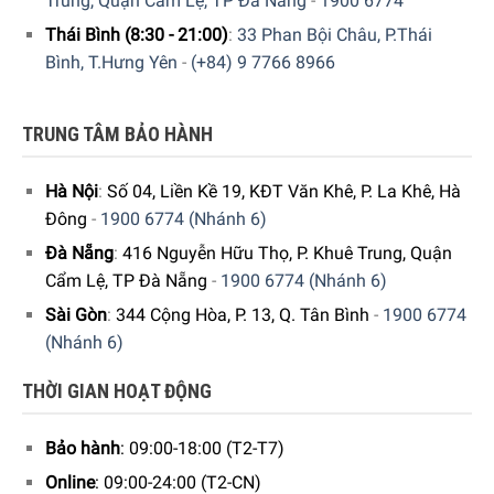
Trung, Quận Cẩm Lệ, TP Đà Nẵng
-
1900 6774
Thái Bình (8:30 - 21:00)
:
33 Phan Bội Châu, P.Thái
Bình, T.Hưng Yên
-
(+84) 9 7766 8966
Bạn có thể dùng Rượu Vang Đỏ Chateau De Luc Veredus
Famille Fabre kết hợp cùng với bò nướng ( Steak ) hoặc ức
TRUNG TÂM BẢO HÀNH
vịt chấm cùng với tương ớt. Bảo quản tốt nhất ở nhiệt độ từ
16 – 18 °C
Hà Nội
:
Số 04, Liền Kề 19, KĐT Văn Khê, P. La Khê, Hà
Đông
-
1900 6774 (Nhánh 6)
Đà Nẵng
:
416 Nguyễn Hữu Thọ, P. Khuê Trung, Quận
Cẩm Lệ, TP Đà Nẵng
-
1900 6774 (Nhánh 6)
Sài Gòn
:
344 Cộng Hòa, P. 13, Q. Tân Bình
-
1900 6774
(Nhánh 6)
THỜI GIAN HOẠT ĐỘNG
Bảo hành
: 09:00-18:00 (T2-T7)
Online
: 09:00-24:00 (T2-CN)