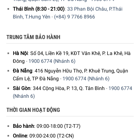
Thái Bình (8:30 - 21:00)
:
33 Phan Bội Châu, P.Thái
Bình, T.Hưng Yên
-
(+84) 9 7766 8966
TRUNG TÂM BẢO HÀNH
Hà Nội
:
Số 04, Liền Kề 19, KĐT Văn Khê, P. La Khê, Hà
Đông
-
1900 6774 (Nhánh 6)
Có thể dùng Rượu Vang Đỏ Chateau De Rieux Aoc
Minervois Famille Fabre kết hợp cùng với thịt bò nướng,
Đà Nẵng
:
416 Nguyễn Hữu Thọ, P. Khuê Trung, Quận
hay ức vịt chấm cùng với tương ớt. Bảo quản tốt nhất ở
Cẩm Lệ, TP Đà Nẵng
-
1900 6774 (Nhánh 6)
nhiệt độ 16 – 18 ° C
Sài Gòn
:
344 Cộng Hòa, P. 13, Q. Tân Bình
-
1900 6774
(Nhánh 6)
THỜI GIAN HOẠT ĐỘNG
Bảo hành
: 09:00-18:00 (T2-T7)
Online
: 09:00-24:00 (T2-CN)