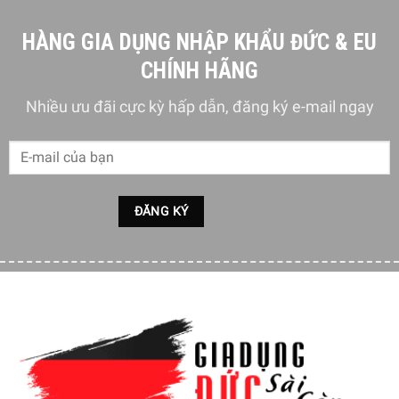
HÀNG GIA DỤNG NHẬP KHẨU ĐỨC & EU
CHÍNH HÃNG
Nhiều ưu đãi cực kỳ hấp dẫn, đăng ký e-mail ngay
Được trồng trên đá vôi pha đất sét và đá cuội cuộn.