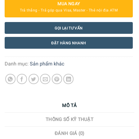
MUA NGAY
Trả thẳng - Trả góp qua Visa, Master - Thẻ nội địa ATM
GỌI LẠI TƯ VẤN
ĐẶT HÀNG NHANH
Danh mục:
Sản phẩm khác
MÔ TẢ
THÔNG SỐ KỸ THUẬT
ĐÁNH GIÁ (0)