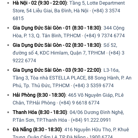
Hà Nội - 02 (9:30 - 22:00)
:
Tầng 5, Lotte Department
Store, 54 Liễu Giai, Ba Đình, Hà Nội
-
(+84) 3 3574
6815
Gia Dụng Đức Sài Gòn - 01 (8:30 - 18:30)
:
344 Cộng
Hòa, P. 13, Q. Tân Bình, TP.HCM
-
(+84) 9 7374 6774
Rượu Vang Đỏ Chateau De Rieux Aoc Minervois Famille
Gia Dụng Đức Sài Gòn - 02 (8:30 - 18:30)
:
Số 52,
Fabre với sắc ngọc hồng lựu mạnh mẽ, cùng với mùi của
đường số 4, KDC Himlam, Quận 7, TP.HCM
-
(+84) 3
trái cây chín đỏ, pha với mùi của quả ô liu đen giúp bạn
9222 6774
thưởng thức rượu vang phong phú hơn, hài hòa cùng với
độ đậm mạnh mẽ. Tannin tan chảy trong miệng, được kéo
Gia Dụng Đức Sài Gòn - 03 (9:30 - 22:00)
:
L3-16a,
dài cùng với vị cay, peppery đặc trưng của rượu. Famille
Tầng 3, Tòa nhà ESTELLA PLACE, 88 Song Hành, P. An
Fabre Chateau De Rieux Demi Muid có độ cô đặc, hương
Phú, Tp. Thủ Đức, TP.HCM
-
(+84) 3 5359 6774
thơm ccủa trái cây đen ( quả dâu đen ) pha một chút violet.
Hải Phòng (8:30 - 18:30)
:
465 Võ Nguyên Giáp, P.Lê
Chân, TP.Hải Phòng
-
(+84) 9 6618 6774
Thanh Hóa (8:30 - 18:30)
:
04/06 Dương Đình Nghệ,
P.Tân Sơn, TP.Thanh Hóa
-
(+84) 91.222.0991
Đà Nẵng (8:30 - 18:30)
:
416 Nguyễn Hữu Thọ, P. Khuê
Trung, Quận Cẩm Lệ, TP Đà Nẵng
-
1900 6774