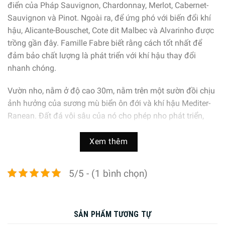
điển của Pháp Sauvignon, Chardonnay, Merlot, Cabernet-
Sauvignon và Pinot. Ngoài ra, để ứng phó với biến đổi khí
hậu, Alicante-Bouschet, Cote dit Malbec và Alvarinho được
trồng gần đây. Famille Fabre biết rằng cách tốt nhất để
đảm bảo chất lượng là phát triển với khí hậu thay đổi
nhanh chóng.
Vườn nho, nằm ở độ cao 30m, nằm trên một sườn đồi chịu
ảnh hưởng của sương mù biển ôn đới và khí hậu Mediter-
Ranean. Đất đá vôi sâu của nó cho phép nho phát triển,
trưởng thành vô cùng lý tưởng.
Xem thêm
5/5 - (1 bình chọn)
SẢN PHẨM TƯƠNG TỰ