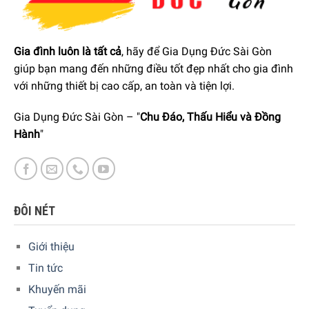
Việc thu hoạch được lựa chọn cẩn thận khi nho đã đủ
độ chín giúp chất lượng rượu được đảm bảo nhất.
Quá trình sơ chế: Khử gốc 100%. Được bảo quản trong
Gia đình luôn là tất cả
, hãy để Gia Dụng Đức Sài Gòn
thùng chứa bê tông trước khi được đóng vào thùng có
giúp bạn mang đến những điều tốt đẹp nhất cho gia đình
dung tích 500 lít.
với những thiết bị cao cấp, an toàn và tiện lợi.
Gia Dụng Đức Sài Gòn – "
Chu Đáo, Thấu Hiểu và Đồng
Hành
"
ĐÔI NÉT
Giới thiệu
Tin tức
Khuyến mãi