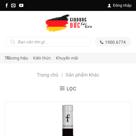
Skip
Đăng nhập
to
content
Tìm
1900.6774
kiếm
sản
phẩm
Thương hiệu
Kiến thức
Khuyến mãi
Trang chủ
/
Sản phẩm khác
LỌC