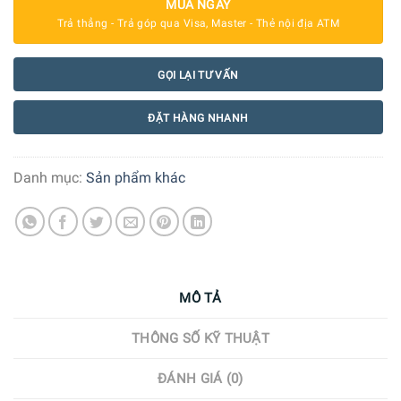
MUA NGAY
Trả thẳng - Trả góp qua Visa, Master - Thẻ nội địa ATM
GỌI LẠI TƯ VẤN
ĐẶT HÀNG NHANH
Danh mục:
Sản phẩm khác
MÔ TẢ
THÔNG SỐ KỸ THUẬT
ĐÁNH GIÁ (0)