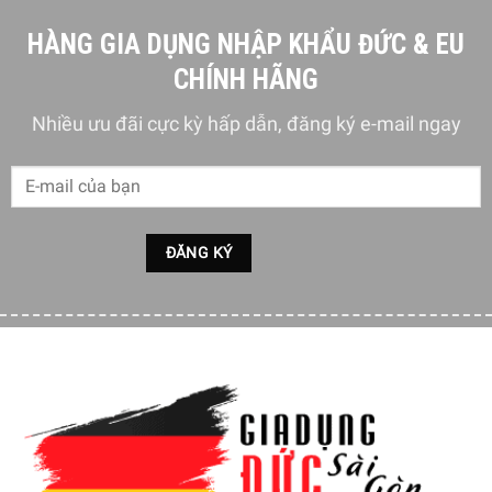
lạnh trước khi lên men. Được nếm thử hàng ngày để
HÀNG GIA DỤNG NHẬP KHẨU ĐỨC & EU
kiểm soát việc khai thác.
CHÍNH HÃNG
Nhiều ưu đãi cực kỳ hấp dẫn, đăng ký e-mail ngay