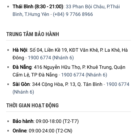
Thái Bình (8:30 - 21:00)
:
33 Phan Bội Châu, P.Thái
Bình, T.Hưng Yên
-
(+84) 9 7766 8966
TRUNG TÂM BẢO HÀNH
Hà Nội
:
Số 04, Liền Kề 19, KĐT Văn Khê, P. La Khê, Hà
Đông
-
1900 6774 (Nhánh 6)
Đà Nẵng
:
416 Nguyễn Hữu Thọ, P. Khuê Trung, Quận
Cẩm Lệ, TP Đà Nẵng
-
1900 6774 (Nhánh 6)
Sài Gòn
:
344 Cộng Hòa, P. 13, Q. Tân Bình
-
1900 6774
(Nhánh 6)
Để đặt mua sản phẩm
“ Rượu Vang Đỏ Grande Courtade
THỜI GIAN HOẠT ĐỘNG
L’Instant Famille Fabre ”
Bảo hành
: 09:00-18:00 (T2-T7)
Quý vị hãy gọi điện trực tiếp vào
Hotline:
1900 6774
để
Online
: 09:00-24:00 (T2-CN)
nhận được những tư vấn chi tiết và đặt mua sản phẩm.