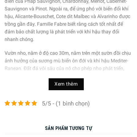
điển của Pháp Sauvignon, Chardonnay, Merlot, Cabernet-
Sauvignon và Pinot. Ngoài ra, để ứng phó với biến đổi khí
hậu, Alicante-Bouschet, Cote dit Malbec và Alvarinho được
trồng gần đây. Famille Fabre biết rằng cách tốt nhất để
đảm bảo chất lượng là phát triển với khí hậu thay đổi
nhanh chóng.
Vườn nho, nằm ở độ cao 30m, nằm trên một sườn đồi chịu
ảnh hưởng của sương mù biển ôn đới và khí hậu Mediter-
Ranean. Đất đá vôi sâu của nó cho phép nho phát triển,
trưởng thành vô cùng lý tưởng.
Xem thêm
5/5 - (1 bình chọn)
SẢN PHẨM TƯƠNG TỰ