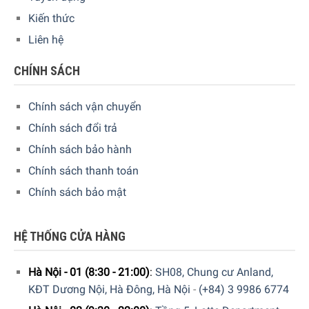
Kiến thức
Rượu Vang Đỏ Grande Courtade L’Instant Famille Fabre
Liên hệ
được test Garnet cùng với phản xạ màu tím, có thể sử dụng
mũi để cảm nhận được mùi hương của quả Phúc bồn tử
CHÍNH SÁCH
Vòm, dễ uống với hương vị của trái cây. Famille Fabre
L’Instant Rouge có thể kết hợp với đồ ăn là thịt nướng và
Chính sách vận chuyển
giăm bông cho món khai vị. Được bảo quản ở nhiệt độ 14
Chính sách đổi trả
– 16 °C.
Chính sách bảo hành
Chính sách thanh toán
Chính sách bảo mật
HỆ THỐNG CỬA HÀNG
Hà Nội - 01 (8:30 - 21:00)
:
SH08, Chung cư Anland,
KĐT Dương Nội, Hà Đông, Hà Nội
-
(+84) 3 9986 6774