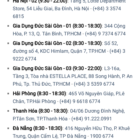
Hà Nội - 02 (9:30 - 22:00)
:
Tầng 5, Lotte Department
Store, 54 Liễu Giai, Ba Đình, Hà Nội
-
(+84) 3 3574
6815
Gia Dụng Đức Sài Gòn - 01 (8:30 - 18:30)
:
344 Cộng
Hòa, P. 13, Q. Tân Bình, TP.HCM
-
(+84) 9 7374 6774
Gia Dụng Đức Sài Gòn - 02 (8:30 - 18:30)
:
Số 52,
đường số 4, KDC Himlam, Quận 7, TP.HCM
-
(+84) 3
9222 6774
Gia Dụng Đức Sài Gòn - 03 (9:30 - 22:00)
:
L3-16a,
Tầng 3, Tòa nhà ESTELLA PLACE, 88 Song Hành, P. An
Phú, Tp. Thủ Đức, TP.HCM
-
(+84) 3 5359 6774
Hải Phòng (8:30 - 18:30)
:
465 Võ Nguyên Giáp, P.Lê
Chân, TP.Hải Phòng
-
(+84) 9 6618 6774
Thanh Hóa (8:30 - 18:30)
:
04/06 Dương Đình Nghệ,
P.Tân Sơn, TP.Thanh Hóa
-
(+84) 91.222.0991
Đà Nẵng (8:30 - 18:30)
:
416 Nguyễn Hữu Thọ, P. Khuê
Trung, Quận Cẩm Lệ, TP Đà Nẵng
-
1900 6774