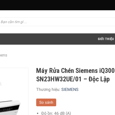
GIỚI THIỆU
mens
Máy Rửa Chén Siemens iQ300
SN23HW32UE/01 – Độc Lập
Thương hiệu:
SIEMENS
So sánh
Độ ồn: 46 dB (A)