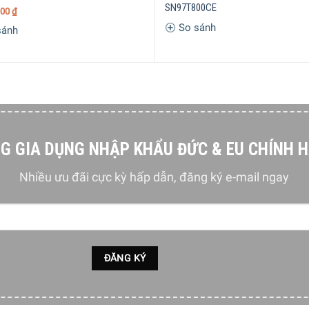
SN97T800CE
000
₫
So sánh
sánh
G GIA DỤNG NHẬP KHẨU ĐỨC & EU CHÍNH 
Nhiều ưu đãi cực kỳ hấp dẫn, đăng ký e-mail ngay