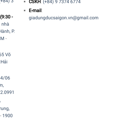
(+84) 3
CSKH
:
(+84) 9 7374 6774
E-mail
:
(9:30 -
giadungducsaigon.vn@gmail.com
a nhà
ành, P.
CM
-
65 Võ
.Hải
04/06
n,
22.0991
6
rung,
-
1900