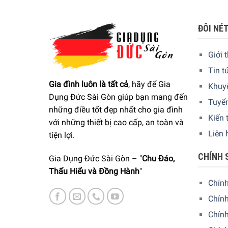
ĐÔI NÉ
Giới 
Tin t
Gia đình luôn là tất cả
, hãy để Gia
Khuy
Dụng Đức Sài Gòn giúp bạn mang đến
Tuyể
những điều tốt đẹp nhất cho gia đình
Kiến 
với những thiết bị cao cấp, an toàn và
Liên 
tiện lợi.
CHÍNH 
Gia Dụng Đức Sài Gòn – "
Chu Đáo,
Máy Rửa Chén Siemens iQ300 SN23HW32U
Thấu Hiểu và Đồng Hành
"
Chín
RackMatic giúp việc xếp đồ cần rửa dễ dàng hơn, đặ
Chính
đoạn để thích ứng với yêu cầu không gian riêng c
Chín