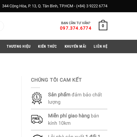
344 Cộng Hòa, P. 13, Q. Tân Bình, TP.HCM -
(+84) 3 9222 6774
BẠN CẦN TƯ VẤN?
0
097.374.6774
THƯƠNG HIỆU
KIẾN THỨC
KHUYẾN MÃI
LIÊN HỆ
CHÚNG TÔI CAM KẾT
Sản phẩm
đảm bảo chất
lượng
Miễn phí
giao hàng
bán
kính 10km
Lỗi nhà sản xuất
1 đổi 1