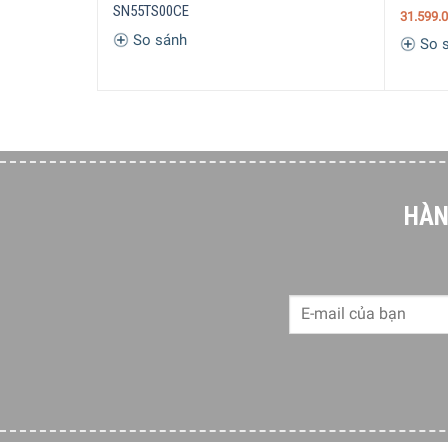
SN55TS00CE
31.599.
So sánh
So 
HÀN