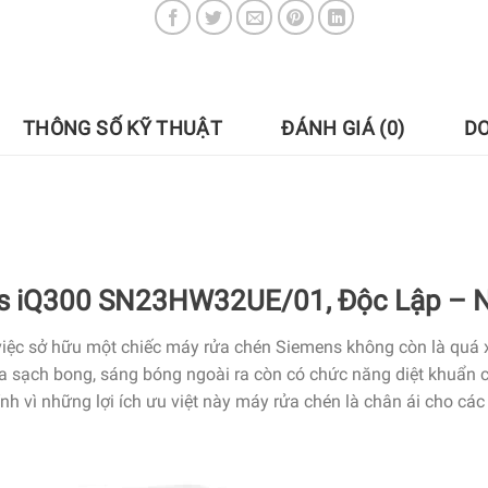
THÔNG SỐ KỸ THUẬT
ĐÁNH GIÁ (0)
D
s iQ300 SN23HW32UE/01, Độc Lập – N
iệc sở hữu một chiếc máy rửa chén Siemens không còn là quá xa 
ĩa sạch bong, sáng bóng ngoài ra còn có chức năng diệt khuẩn
ính vì những lợi ích ưu việt này máy rửa chén là chân ái cho các 