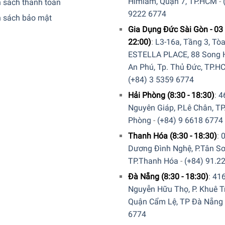
Himlam, Quận 7, TP.HCM
-
 sách thanh toán
9222 6774
h sách bảo mật
Gia Dụng Đức Sài Gòn - 03 
22:00)
:
L3-16a, Tầng 3, Tò
ESTELLA PLACE, 88 Song H
An Phú, Tp. Thủ Đức, TP.H
(+84) 3 5359 6774
Hải Phòng (8:30 - 18:30)
:
4
Nguyên Giáp, P.Lê Chân, TP
Phòng
-
(+84) 9 6618 6774
Thanh Hóa (8:30 - 18:30)
:
Dương Đình Nghệ, P.Tân Sơ
TP.Thanh Hóa
-
(+84) 91.2
Đà Nẵng (8:30 - 18:30)
:
41
Nguyễn Hữu Thọ, P. Khuê T
Quận Cẩm Lệ, TP Đà Nẵng
6774