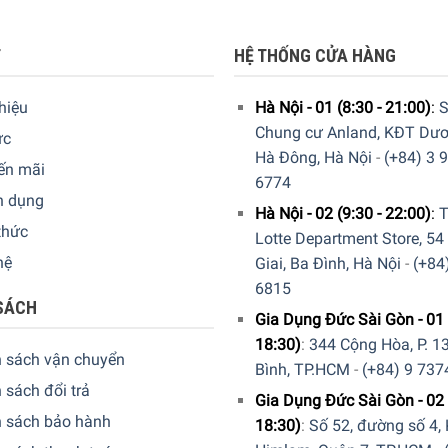
T
HỆ THỐNG CỬA HÀNG
thiệu
Hà Nội - 01 (8:30 - 21:00)
:
S
Chung cư Anland, KĐT Dươ
ức
Hà Đông, Hà Nội
-
(+84) 3 
ến mãi
6774
n dụng
Hà Nội - 02 (9:30 - 22:00)
:
T
thức
Lotte Department Store, 54
hệ
Giai, Ba Đình, Hà Nội
-
(+84
6815
SÁCH
Gia Dụng Đức Sài Gòn - 01 
E/01: Giỏ trên với ba mức điều chỉnh độ cao – 
18:30)
:
344 Cộng Hòa, P. 13
h sách vận chuyển
Bình, TP.HCM
-
(+84) 9 737
c biệt là với các loại nồi hoặc đĩa lớn. Giỏ trên có thể điều c
 sách đổi trả
ủa từng loại dụng cụ. Giỏ vẫn giữ nguyên hiệu quả và tính năng 
Gia Dụng Đức Sài Gòn - 02 
h sách bảo hành
18:30)
:
Số 52, đường số 4,