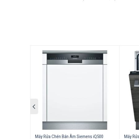
Máy Rửa Chén Siemens iQ300 SN23HW3
Rửa và làm khô chén đĩa nhanh hơn gấp ba lần như
nào, ngay cả khi chu kỳ xả đã chạy. Và trên hết:
Chẳng phải quá thuận tiện hay sao?
Máy Rửa Chén Bán Âm Siemens iQ500
Máy Rửa