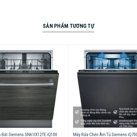
SẢN PHẨM TƯƠNG TỰ
2UE/01: làm sạch nhanh chóng và thông minh.
ng vẫn giữ nguyên hiệu quả làm sạch tuyệt vời. Với varioSpeed
 Bạn có thể kích hoạt và điều khiển varioSpeed Plus trên thiết 
 Bát Siemens SN61IX12TE iQ100
Máy Rửa Chén Âm Tủ Siemens iQ70