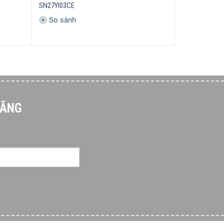
SN27YI03CE
60.000.000
₫
So sánh
So sánh
HÃNG