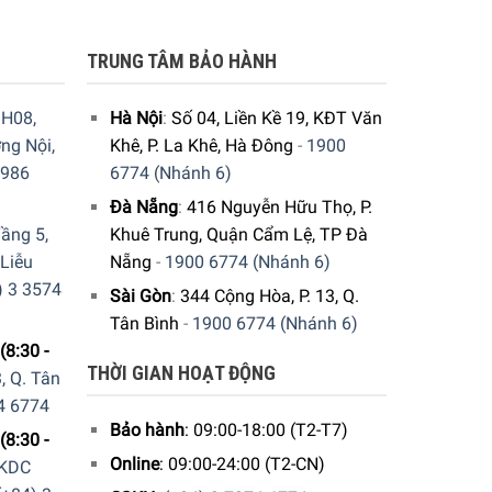
TRUNG TÂM BẢO HÀNH
H08,
Hà Nội
:
Số 04, Liền Kề 19, KĐT Văn
ng Nội,
Khê, P. La Khê, Hà Đông
-
1900
9986
6774 (Nhánh 6)
Đà Nẵng
:
416 Nguyễn Hữu Thọ, P.
ầng 5,
Khuê Trung, Quận Cẩm Lệ, TP Đà
 Liễu
Nẵng
-
1900 6774 (Nhánh 6)
) 3 3574
Sài Gòn
:
344 Cộng Hòa, P. 13, Q.
Tân Bình
-
1900 6774 (Nhánh 6)
(8:30 -
rackMatic.
THỜI GIAN HOẠT ĐỘNG
, Q. Tân
4 6774
hỉnh độ cao giúp dễ dàng điều chỉnh theo ba giai
Bảo hành
: 09:00-18:00 (T2-T7)
khi được tải đầy.
(8:30 -
Online
: 09:00-24:00 (T2-CN)
 KDC