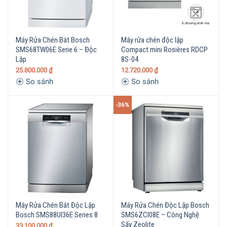
Máy Rửa Chén Bát Bosch
Máy rửa chén độc lập
SMS68TW06E Serie 6 – Độc
Compact mini Rosières RDCP
Lập
8S-04
25.800.000
₫
12.720.000
₫
So sánh
So sánh
-36%
Máy Rửa Chén Bát Độc Lập
Máy Rửa Chén Độc Lập Bosch
Bosch SMS88UI36E Series 8
SMS6ZCI08E – Công Nghệ
Sấy Zeolite
33.100.000
₫