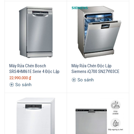
Máy Rửa Chén Bosch
Máy Rửa Chén Độc Lập
SRS4HMI61E Serie 4 Độc Lập
Siemens iQ700 SN27YI03CE
22.990.000
₫
So sánh
So sánh