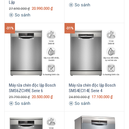
Lập
So sánh
20.990.000
₫
27.690.000
₫
So sánh
-31%
-31%
Máy rửa chén độc lập Bosch
Máy rửa chén độc lập Bosch
SMS6ZCI49E Serie 6
SMS4ECI14E Serie 4
20.500.000
₫
17.100.000
₫
29.790.000
₫
24.890.000
₫
So sánh
So sánh