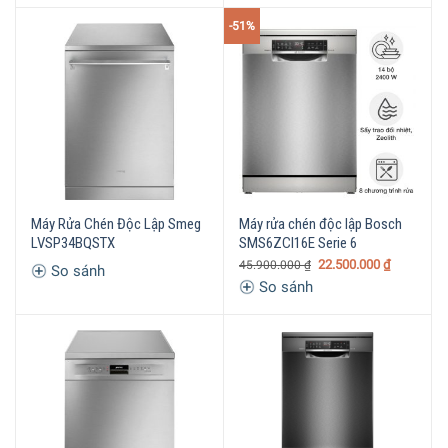
-51%
Máy Rửa Chén Độc Lập Smeg
Máy rửa chén độc lập Bosch
LVSP34BQSTX
SMS6ZCI16E Serie 6
22.500.000
₫
45.900.000
₫
So sánh
So sánh