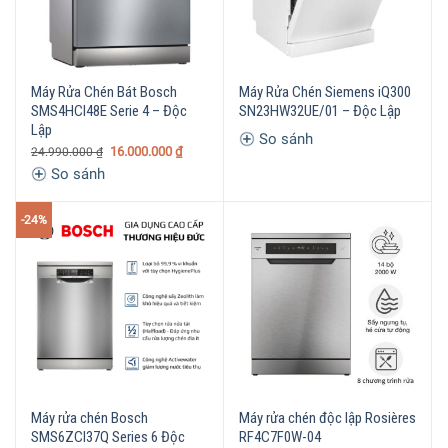
Máy Rửa Chén Bát Bosch
Máy Rửa Chén Siemens iQ300
SMS4HCI48E Serie 4 – Độc
SN23HW32UE/01 – Độc Lập
Lập
So sánh
16.000.000
₫
24.990.000
₫
So sánh
-24%
Máy rửa chén Bosch
Máy rửa chén độc lập Rosières
SMS6ZCI37Q Series 6 Độc
RF4C7F0W-04