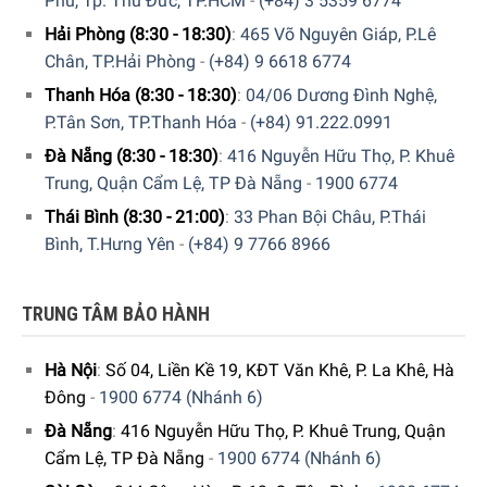
Phú, Tp. Thủ Đức, TP.HCM
-
(+84) 3 5359 6774
Hải Phòng (8:30 - 18:30)
:
465 Võ Nguyên Giáp, P.Lê
Chân, TP.Hải Phòng
-
(+84) 9 6618 6774
Thanh Hóa (8:30 - 18:30)
:
04/06 Dương Đình Nghệ,
P.Tân Sơn, TP.Thanh Hóa
-
(+84) 91.222.0991
Đà Nẵng (8:30 - 18:30)
:
416 Nguyễn Hữu Thọ, P. Khuê
Trung, Quận Cẩm Lệ, TP Đà Nẵng
-
1900 6774
Thái Bình (8:30 - 21:00)
:
33 Phan Bội Châu, P.Thái
Bình, T.Hưng Yên
-
(+84) 9 7766 8966
TRUNG TÂM BẢO HÀNH
Hà Nội
:
Số 04, Liền Kề 19, KĐT Văn Khê, P. La Khê, Hà
Đông
-
1900 6774 (Nhánh 6)
Đà Nẵng
:
416 Nguyễn Hữu Thọ, P. Khuê Trung, Quận
Cẩm Lệ, TP Đà Nẵng
-
1900 6774 (Nhánh 6)