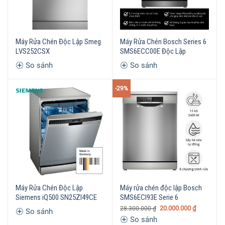
Máy Rửa Chén Độc Lập Smeg
Máy Rửa Chén Bosch Series 6
LVS252CSX
SMS6ECC00E Độc Lập
So sánh
So sánh
-29%
Máy Rửa Chén Độc Lập
Máy rửa chén độc lập Bosch
Siemens iQ500 SN25ZI49CE
SMS6ECI93E Serie 6
20.000.000
₫
28.300.000
₫
So sánh
So sánh