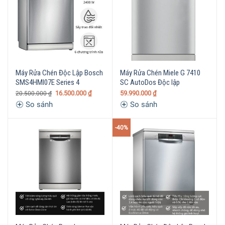
Máy Rửa Chén Độc Lập Bosch
Máy Rửa Chén Miele G 7410
SMS4HMI07E Series 4
SC AutoDos Độc lập
16.500.000
₫
59.990.000
₫
20.500.000
₫
So sánh
So sánh
-40%