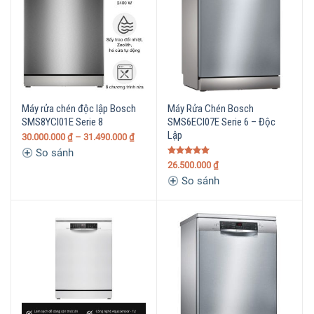
Máy rửa chén độc lập Bosch
Máy Rửa Chén Bosch
SMS8YCI01E Serie 8
SMS6ECI07E Serie 6 – Độc
Lập
30.000.000
₫
– 31.490.000
₫
So sánh
Được xếp
26.500.000
₫
hạng
5.00
So sánh
5 sao