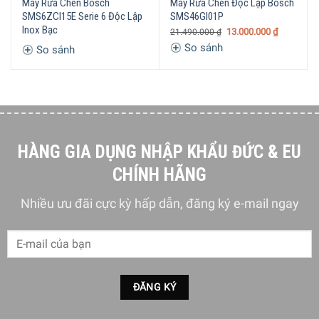
Máy Rửa Chén Bosch
Máy Rửa Chén Độc Lập Bosch
SMS6ZCI15E Serie 6 Độc Lập
SMS46GI01P
Inox Bạc
13.000.000
₫
21.490.000
₫
So sánh
So sánh
HÀNG GIA DỤNG NHẬP KHẨU ĐỨC & EU
CHÍNH HÃNG
Nhiều ưu đãi cực kỳ hấp dẫn, đăng ký e-mail ngay