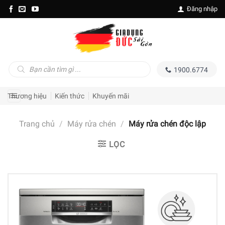
Skip
Đăng nhập
to
content
Tìm
1900.6774
kiếm
sản
phẩm
Thương hiệu
Kiến thức
Khuyến mãi
Trang chủ
/
Máy rửa chén
/
Máy rửa chén độc lập
LỌC