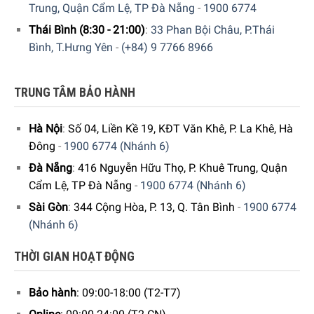
Trung, Quận Cẩm Lệ, TP Đà Nẵng
-
1900 6774
Thái Bình (8:30 - 21:00)
:
33 Phan Bội Châu, P.Thái
Bình, T.Hưng Yên
-
(+84) 9 7766 8966
TRUNG TÂM BẢO HÀNH
Hà Nội
:
Số 04, Liền Kề 19, KĐT Văn Khê, P. La Khê, Hà
Máy rửa chén Rosières RDCP 8S-04
Đông
-
1900 6774 (Nhánh 6)
Đà Nẵng
:
416 Nguyễn Hữu Thọ, P. Khuê Trung, Quận
Tích hợp 6 chương trình rửa
Cẩm Lệ, TP Đà Nẵng
-
1900 6774 (Nhánh 6)
Chương trình rửa chuyên sâu
: Rửa các loại chén đĩa
Sài Gòn
:
344 Cộng Hòa, P. 13, Q. Tân Bình
-
1900 6774
bằng sành, sứ hoặc xoong, nồi nặng, có mảng bám
(Nhánh 6)
cứng đầu
THỜI GIAN HOẠT ĐỘNG
Chương trình rửa bình thường
: Rửa các loại nồi chảo
nhẹ hoặc không quá bẩn
Bảo hành
: 09:00-18:00 (T2-T7)
Chương trình rửa ECO (tiết kiệm năng lượng)
: Tiết kiệm