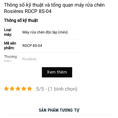
Thông số kỹ thuật và tổng quan máy rửa chén
Rosières RDCP 8S-04
Thông số kỹ thuật
Loại
Máy rửa chén độc lập (mini)
máy:
Mã sản
RDCP 8S-04
phẩm:
Thương
Rosières
hiệu:
Sản xuất
Xem thêm
PRC
tại:
Công
5/5 - (1 bình chọn)
suất
8 bộ
rửa:
Công
nghệ
Công nghệ sấy ngưng tụ hơi
SẢN PHẨM TƯƠNG TỰ
sấy: