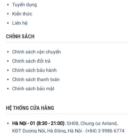
Tuyển dụng
Kiến thức
Liên hệ
CHÍNH SÁCH
Chính sách vận chuyển
Máy rửa chén Rosières RDCP 8S-04
Chính sách đổi trả
Chính sách bảo hành
Hệ thống giàn rửa
Chính sách thanh toán
Máy rửa chén Rosières RDCP 8S-04 được trang bị
2 giàn
Chính sách bảo mật
rửa chính
với khả năng chứa lên đến
8 bộ chén đĩa Châu
Âu
.
HỆ THỐNG CỬA HÀNG
Giàn rửa trên
chuyên rửa chén đĩa nhỏ, cốc, và ly
Giàn rửa dưới
có khoang rộng hơn, phù hợp cho nồi,
Hà Nội - 01 (8:30 - 21:00)
:
SH08, Chung cư Anland,
chảo và chén đĩa lớn.
KĐT Dương Nội, Hà Đông, Hà Nội
-
(+84) 3 9986 6774