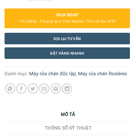
MUA NGAY
Trả thẳng - Trả góp qua Visa, Master - Thẻ nội địa ATM
GỌI LẠI TƯ VẤN
ĐẶT HÀNG NHANH
Danh mục:
Máy rửa chén độc lập
,
Máy rửa chén Rosières
MÔ TẢ
THÔNG SỐ KỸ THUẬT