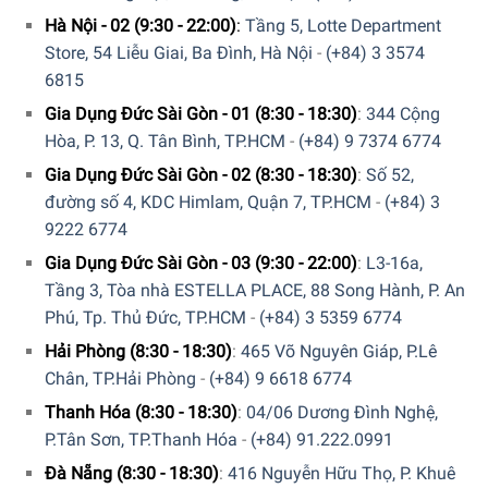
Ngăn chứa muối rửa và ngăn chứa rác
được tích hợp
Hà Nội - 02 (9:30 - 22:00)
:
Tầng 5, Lotte Department
bên trong, máy sẽ báo khi cần thêm muối.
Store, 54 Liễu Giai, Ba Đình, Hà Nội
-
(+84) 3 3574
6815
Phần cánh cửa
có ngăn đựng chất làm bóng và viên tẩy
Gia Dụng Đức Sài Gòn - 01 (8:30 - 18:30)
:
344 Cộng
rửa, giúp chén đĩa sáng bóng và sạch sẽ.
Hòa, P. 13, Q. Tân Bình, TP.HCM
-
(+84) 9 7374 6774
Công suất hoạt động
Gia Dụng Đức Sài Gòn - 02 (8:30 - 18:30)
:
Số 52,
đường số 4, KDC Himlam, Quận 7, TP.HCM
-
(+84) 3
Máy rửa chén Rosières RDCP 8S-04 có sức chứa
8 bộ chén
9222 6774
đĩa Châu Âu
tương đương với 1-2 bữa ăn của gia đình Việt.
Máy có công suất hoạt động là
1500W
, tiêu thụ
8 lít
nước
/
Gia Dụng Đức Sài Gòn - 03 (9:30 - 22:00)
:
L3-16a,
lần rửa, đạt chuẩn
A+
nhãn tiết kiệm năng lượng châu Âu
Tầng 3, Tòa nhà ESTELLA PLACE, 88 Song Hành, P. An
trên thang đo từ A đến G.
Phú, Tp. Thủ Đức, TP.HCM
-
(+84) 3 5359 6774
Hải Phòng (8:30 - 18:30)
:
465 Võ Nguyên Giáp, P.Lê
Độ ồn của máy chỉ ở mức
51dB(A)
, vận hành êm ái, không
Chân, TP.Hải Phòng
-
(+84) 9 6618 6774
làm ảnh hưởng đến sinh hoạt thường ngày của bạn.
Thanh Hóa (8:30 - 18:30)
:
04/06 Dương Đình Nghệ,
P.Tân Sơn, TP.Thanh Hóa
-
(+84) 91.222.0991
Đà Nẵng (8:30 - 18:30)
:
416 Nguyễn Hữu Thọ, P. Khuê