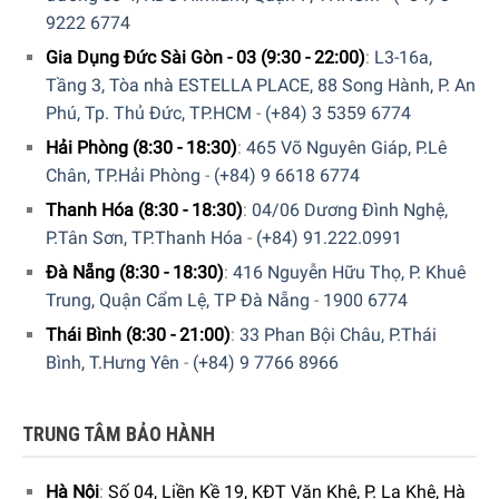
9222 6774
Gia Dụng Đức Sài Gòn - 03 (9:30 - 22:00)
:
L3-16a,
Tầng 3, Tòa nhà ESTELLA PLACE, 88 Song Hành, P. An
Phú, Tp. Thủ Đức, TP.HCM
-
(+84) 3 5359 6774
Hải Phòng (8:30 - 18:30)
:
465 Võ Nguyên Giáp, P.Lê
Chân, TP.Hải Phòng
-
(+84) 9 6618 6774
Thông số lắp đặt
Thanh Hóa (8:30 - 18:30)
:
04/06 Dương Đình Nghệ,
P.Tân Sơn, TP.Thanh Hóa
-
(+84) 91.222.0991
Đà Nẵng (8:30 - 18:30)
:
416 Nguyễn Hữu Thọ, P. Khuê
Trung, Quận Cẩm Lệ, TP Đà Nẵng
-
1900 6774
Thái Bình (8:30 - 21:00)
:
33 Phan Bội Châu, P.Thái
Bình, T.Hưng Yên
-
(+84) 9 7766 8966
TRUNG TÂM BẢO HÀNH
Hà Nội
:
Số 04, Liền Kề 19, KĐT Văn Khê, P. La Khê, Hà