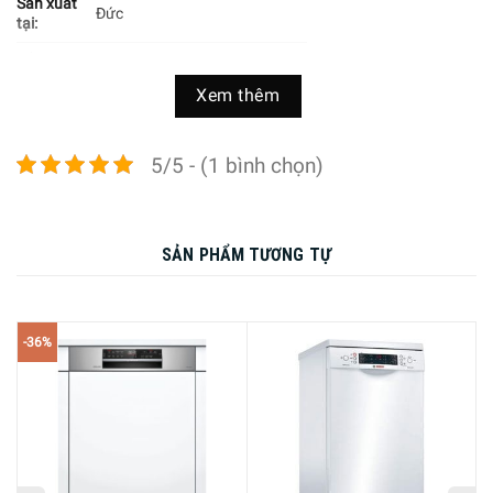
Sản xuất
Đức
tại:
Công
13 bộ chén đĩa Châu Âu
suất rửa:
Xem thêm
Công
nghệ
Sấy nhiệt độ thấp Zeolith
sấy:
5/5 - (1 bình chọn)
Lượng
nước
~ 9,5 lít/lần rửa
tiêu thụ:
SẢN PHẨM TƯƠNG TỰ
Số
chương
6
trình rửa:
-36%
Điều khiển từ xa với ứng
dụng Home Connect
Chức năng hẹn giờ (từ 1 –
24 tiếng)
Chức năng sấy tăng cường
Extra Dry
Chức năng rửa bán tải Half