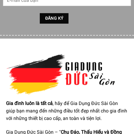
Tổng quan
Máy rửa chén Bosch
SMS6ZDI08E được thiết kế tối giản
với
màu sắc titan xám bạc
và
kích thước nhỏ gọn (Cao
84,5cm x Ngang 60cm x Sâu 60cm)
, có thể lắp đặt được
nhiều vị trí trong nhà.
Chất liệu
thép sơn tĩnh điện
được sử dụng cho cả
vỏ máy
và cửa máy
, mang đến độ bền vượt trội, đảm bảo tính
thẩm mỹ lâu dài.
Gia đình luôn là tất cả
, hãy để Gia Dụng Đức Sài Gòn
giúp bạn mang đến những điều tốt đẹp nhất cho gia đình
với những thiết bị cao cấp, an toàn và tiện lợi.
Gia Dụng Đức Sài Gòn – "
Chu Đáo, Thấu Hiểu và Đồng