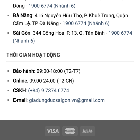
Đông
-
1900 6774 (Nhánh 6)
Công suất hoạt động
Đà Nẵng
:
416 Nguyễn Hữu Thọ, P. Khuê Trung, Quận
Máy hoạt động ở công suất lên đến
2400W
, tiêu thụ
~9,5 lít
Cẩm Lệ, TP Đà Nẵng
-
1900 6774 (Nhánh 6)
nước/lần rửa
.
Sài Gòn
:
344 Cộng Hòa, P. 13, Q. Tân Bình
-
1900 6774
(Nhánh 6)
Độ ồn của máy theo nhà sản xuất công bố vào khoảng
55
dB(A)
, tương đương với âm thanh của một cuộc trò chuyện
THỜI GIAN HOẠT ĐỘNG
bình thường. Mức độ này được đánh giá là cao hơn so với
các máy rửa chén khác trên thị trường.
Bảo hành
: 09:00-18:00 (T2-T7)
Các tính năng nổi bật của Máy rửa chén Bosch
Online
: 09:00-24:00 (T2-CN)
SMS6ZDI08E
CSKH
:
(+84) 9 7374 6774
6 chương trình rửa đa dạng cho tất cả nhu cầu
E-mail
:
giadungducsaigon.vn@gmail.com
Máy rửa chén Bosch SMS6ZDI08E được trang bị
6 chương
trình rửa tự động
, linh hoạt đáp ứng mọi nhu cầu sử dụng
của bạn:
Eco 50°C – Rửa tiết kiệm:
Tiết kiệm điện năng nhất.