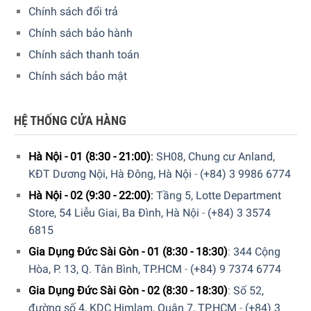
Chính sách đổi trả
Chính sách bảo hành
Chính sách thanh toán
Chính sách bảo mật
Hệ thống giàn rửa
Máy rửa chén
Bosch SMS6ZDI08E
có
sức chứa lên tới 13
HỆ THỐNG CỬA HÀNG
bộ chén đĩa Châu Âu
, tương đương với 3 – 4 bữa ăn của
người Việt. Do đó, sản phẩm phù hợp với
gia đình 5 – 6
Hà Nội - 01 (8:30 - 21:00)
:
SH08, Chung cư Anland,
người.
KĐT Dương Nội, Hà Đông, Hà Nội
-
(+84) 3 9986 6774
Thiết kế
3 giàn rửa
tiện lợi: giàn trên để chén đĩa, ly cốc,
Hà Nội - 02 (9:30 - 22:00)
:
Tầng 5, Lotte Department
giàn dưới để xoong nồi, chảo, giàn phụ đựng dao kéo và
Store, 54 Liễu Giai, Ba Đình, Hà Nội
-
(+84) 3 3574
dụng cụ nhỏ.
6815
Gia Dụng Đức Sài Gòn - 01 (8:30 - 18:30)
:
344 Cộng
Hòa, P. 13, Q. Tân Bình, TP.HCM
-
(+84) 9 7374 6774
Gia Dụng Đức Sài Gòn - 02 (8:30 - 18:30)
:
Số 52,
đường số 4, KDC Himlam, Quận 7, TP.HCM
-
(+84) 3