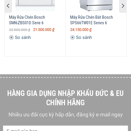
Load
Chức năng tăng tốc độ rửa
Máy Rửa Chén Bosch
Máy Rửa Chén Bát Bosch
SpeedPerfect
SMI6ZBS01D Serie 6
SPS66TW01E Series 6
Tiện ích:
Chức năng vệ sinh máy
21.500.000
₫
24.150.000
₫
33.500.000
₫
Machine care
So sánh
So sánh
Chức năng bảo vệ đồ thủy
tinh Glass protection
Vùng rửa tăng cường Extra
Clean Zone cho những vết
bẩn khó trị
Hệ thống bảo vệ AquaStop
chống rò rỉ nước
Cảm biến nước
AquaSensor
HÀNG GIA DỤNG NHẬP KHẨU ĐỨC & EU
Kích
Cao 84,5cm x Ngang 60cm x
CHÍNH HÃNG
thước
Sâu 60cm
(cm)
Nhiều ưu đãi cực kỳ hấp dẫn, đăng ký e-mail ngay
Khối
57 kg
lượng