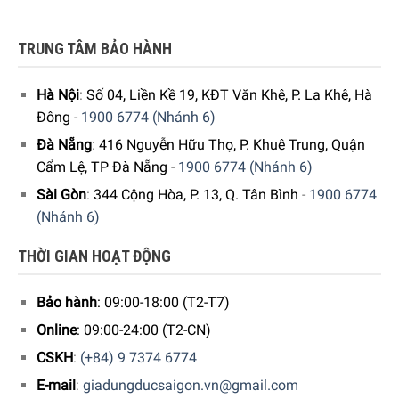
nước, các chương trình rửa cho hệ thống pha cà phê và
sữa, cũng như bộ phận pha cà phê có thể tháo rời, đảm
TRUNG TÂM BẢO HÀNH
bảo độ sạch của máy pha cà phê và tách cà phê thơm
ngon mỗi lần sử dụng.
Hà Nội
:
Số 04, Liền Kề 19, KĐT Văn Khê, P. La Khê, Hà
Chức năng Clean của De’Longhi Esam 420.40.B đảm bảo
Đông
-
1900 6774 (Nhánh 6)
hệ thống sữa luôn sạch sẽ, khi không sử dụng hộp đựng
Đà Nẵng
:
416 Nguyễn Hữu Thọ, P. Khuê Trung, Quận
sữa, bạn có thể cất vào tủ lạnh một cách tiện lợi. Tất cả
Cẩm Lệ, TP Đà Nẵng
-
1900 6774 (Nhánh 6)
các phần là máy rửa chén an toàn.
Sài Gòn
:
344 Cộng Hòa, P. 13, Q. Tân Bình
-
1900 6774
(Nhánh 6)
THỜI GIAN HOẠT ĐỘNG
Bảo hành
: 09:00-18:00 (T2-T7)
Online
: 09:00-24:00 (T2-CN)
CSKH
:
(+84) 9 7374 6774
E-mail
:
giadungducsaigon.vn@gmail.com