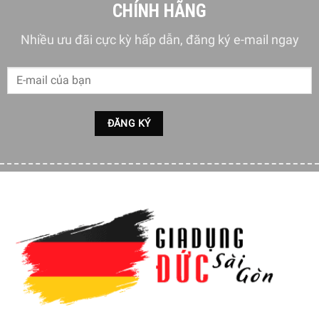
CHÍNH HÃNG
Nhiều ưu đãi cực kỳ hấp dẫn, đăng ký e-mail ngay
Bằng cách nhấn nút Menu của tôi, bạn có thể lập trình tất
cả đồ uống theo khẩu vị cá nhân của bạn (nó giống như
một menu cá nhân riêng biệt!). Điều chỉnh độ đậm của cà
phê và kích cỡ khẩu phần (lượng cà phê và sữa).
Hệ thống sữa tự động Lattecrema: do có hệ thống pha chế
sữa riêng biệt, máy pha cà phê luôn sẵn sàng để tạo ra bọt