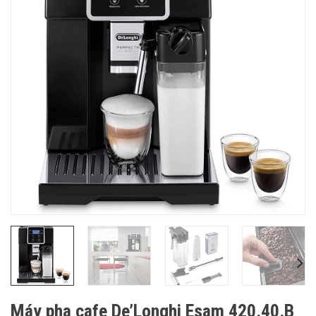
Máy pha cafe De’Longhi Esam 420.40.B