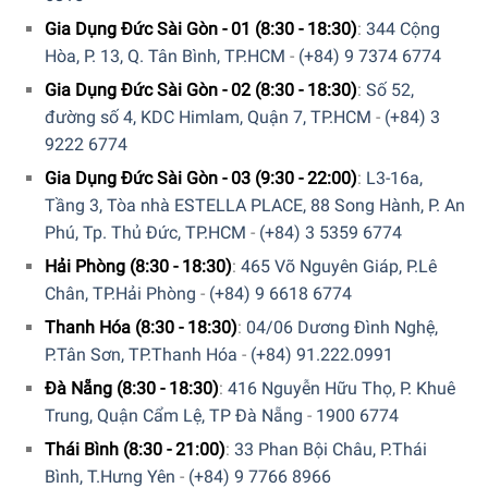
Gia Dụng Đức Sài Gòn - 01 (8:30 - 18:30)
:
344 Cộng
Hòa, P. 13, Q. Tân Bình, TP.HCM
-
(+84) 9 7374 6774
Gia Dụng Đức Sài Gòn - 02 (8:30 - 18:30)
:
Số 52,
đường số 4, KDC Himlam, Quận 7, TP.HCM
-
(+84) 3
9222 6774
Gia Dụng Đức Sài Gòn - 03 (9:30 - 22:00)
:
L3-16a,
Tầng 3, Tòa nhà ESTELLA PLACE, 88 Song Hành, P. An
Phú, Tp. Thủ Đức, TP.HCM
-
(+84) 3 5359 6774
Hải Phòng (8:30 - 18:30)
:
465 Võ Nguyên Giáp, P.Lê
Chân, TP.Hải Phòng
-
(+84) 9 6618 6774
Thanh Hóa (8:30 - 18:30)
:
04/06 Dương Đình Nghệ,
P.Tân Sơn, TP.Thanh Hóa
-
(+84) 91.222.0991
Đà Nẵng (8:30 - 18:30)
:
416 Nguyễn Hữu Thọ, P. Khuê
Trung, Quận Cẩm Lệ, TP Đà Nẵng
-
1900 6774
Thái Bình (8:30 - 21:00)
:
33 Phan Bội Châu, P.Thái
Chương trình tẩy cặn tự động, khả năng sử dụng bộ lọc
Bình, T.Hưng Yên
-
(+84) 9 7766 8966