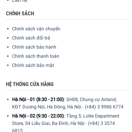
Liên hệ
CHÍNH SÁCH
Chính sách vận chuyển
Chính sách đổi trả
Chính sách bảo hành
Chính sách thanh toán
Chính sách bảo mật
Thao tác trực quan nhờ màn hình hiển thị văn bản đơn
HỆ THỐNG CỬA HÀNG
giản LCD lớn và bảng điều khiển cảm ứng cảm biến lớn với
4 nút lựa chọn trực tiếp cho đồ uống yêu thích . Cài đặt
Hà Nội - 01 (8:30 - 21:00)
:
SH08, Chung cư Anland,
riêng về hương thơm, lượng cà phê và sữa cho tất cả đồ
KĐT Dương Nội, Hà Đông, Hà Nội
-
(+84) 3 9986 6774
uống được trang bị trên Máy pha cà phê De’Longhi Esam
420.40.B thông qua chức năng “My Coffee”.
Hà Nội - 02 (9:30 - 22:00)
:
Tầng 5, Lotte Department
Store, 54 Liễu Giai, Ba Đình, Hà Nội
-
(+84) 3 3574
6815