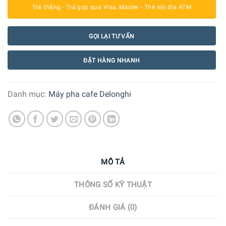
Trả thẳng - Trả góp qua Visa, Master - Thẻ nội địa ATM
GỌI LẠI TƯ VẤN
ĐẶT HÀNG NHANH
Danh mục:
Máy pha cafe Delonghi
MÔ TẢ
THÔNG SỐ KỸ THUẬT
ĐÁNH GIÁ (0)