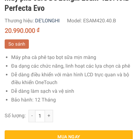
Perfecta Evo
Thương hiệu:
DE'LONGHI
Model:
ESAM420.40.B
20.990.000
₫
So sánh
Máy pha cà phê tạo bọt sữa mịn màng
Đa dạng các chức năng, linh hoạt các lựa chọn cà phê
Dễ dàng điều khiển với màn hình LCD trực quan và bộ
điều khiển OneTouch
Dễ dàng làm sạch và vệ sinh
Bảo hành: 12 Tháng
Máy pha cafe De’Longhi Esam 420.40.B Perfecta Evo số 
Số lượng:
MUA NGAY