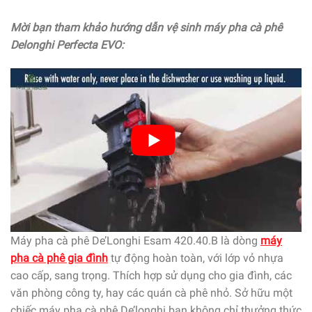
Mời bạn tham khảo hướng dẫn vệ sinh máy pha cà phê
Delonghi Perfecta EVO:
Máy pha cà phê De’Longhi Esam 420.40.B là dòng
máy
pha cà phê gia đình
tự động hoàn toàn, với lớp vỏ nhựa
cao cấp, sang trọng. Thích hợp sử dụng cho gia đình, các
văn phòng công ty, hay các quán cà phê nhỏ. Sở hữu một
chiếc máy pha cà phê De’longhi bạn không chỉ thưởng thức