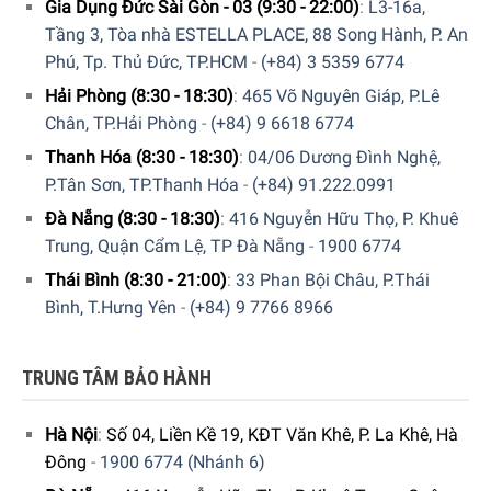
Gia Dụng Đức Sài Gòn - 03 (9:30 - 22:00)
:
L3-16a,
Tầng 3, Tòa nhà ESTELLA PLACE, 88 Song Hành, P. An
Phú, Tp. Thủ Đức, TP.HCM
-
(+84) 3 5359 6774
Hải Phòng (8:30 - 18:30)
:
465 Võ Nguyên Giáp, P.Lê
Chân, TP.Hải Phòng
-
(+84) 9 6618 6774
Thanh Hóa (8:30 - 18:30)
:
04/06 Dương Đình Nghệ,
P.Tân Sơn, TP.Thanh Hóa
-
(+84) 91.222.0991
Đà Nẵng (8:30 - 18:30)
:
416 Nguyễn Hữu Thọ, P. Khuê
Trung, Quận Cẩm Lệ, TP Đà Nẵng
-
1900 6774
Thái Bình (8:30 - 21:00)
:
33 Phan Bội Châu, P.Thái
Bình, T.Hưng Yên
-
(+84) 9 7766 8966
TRUNG TÂM BẢO HÀNH
Máy Pha Cà Phê DeLonghi Magnifica ESAM 3500 Với Hệ
Hà Nội
:
Số 04, Liền Kề 19, KĐT Văn Khê, P. La Khê, Hà
Thống Chống Bám Bột Cà Phê
Đông
-
1900 6774 (Nhánh 6)