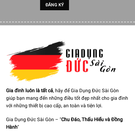
nóng nên sẽ giữ được mùi vị và chất cà phê.
Gia đình luôn là tất cả
, hãy để Gia Dụng Đức Sài Gòn
giúp bạn mang đến những điều tốt đẹp nhất cho gia đình
Máy Pha Cà Phê DeLonghi Magnifica ESAM 3500 Cho Phép
với những thiết bị cao cấp, an toàn và tiện lợi.
Tùy Chỉnh Theo Ý Thích
Gia Dụng Đức Sài Gòn – "
Chu Đáo, Thấu Hiểu và Đồng
Hành
"
Hệ thống gia nhiệt hiệu quả