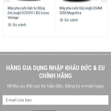
Máy pha cafe bán tự động
Máy pha cafe DeLonghi ESAM
DeLonghi ECOV311.BG Icona
3200 Magnifica
Vintage
So sánh
So sánh
Máy Pha Cà Phê DeLonghi Magnifica ESAM 3500 Hoàn Toàn
Tự Động
Đặc Điểm Của Máy Pha Cà Phê DeLonghi Magnifica ESAM
HÀNG GIA DỤNG NHẬP KHẨU ĐỨC & EU
3500
CHÍNH HÃNG
Tích hợp công nghệ xay hiệu quả
Nhiều ưu đãi cực kỳ hấp dẫn, đăng ký e-mail ngay
Máy Pha Cà Phê DeLonghi Magnifica ESAM 3500 giúp giữ
được hương vị hoàn hảo của hạt cà phê nhờ hệ thống xay
Burr. Với 13 cấp độ tùy chỉnh để tạo ra bột cà phê hoàn
hảo theo công thức riêng của bạn, bột cafe không quá