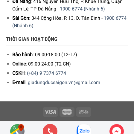
Đà Nẵng
:
416 Nguyễn Hữu Thọ, P. Khuê Trung, Quận
Hệ thống LatteCrema tự động
Cẩm Lệ, TP Đà Nẵng
-
1900 6774 (Nhánh 6)
Ngoài khả năng tạo ra Esspresso tuyệt vời với lớp Crema
Sài Gòn
:
344 Cộng Hòa, P. 13, Q. Tân Bình
-
1900 6774
cà phê vàng hấp dẫn. Hệ thống tạo bọt sữa tự động của
(Nhánh 6)
DeLonghi Magnifica ESAM 3500 giúp bạn có ngay một ly
cappuccino bông mịn, latte macchiato hấp dẫn hay
THỜI GIAN HOẠT ĐỘNG
espresso macchiato đậm đặc với bọt sữa cực bông xốp.
Bảo hành
: 09:00-18:00 (T2-T7)
Online
: 09:00-24:00 (T2-CN)
CSKH
:
(+84) 9 7374 6774
E-mail
:
giadungducsaigon.vn@gmail.com
Copyright 2026 © Công ty Cổ phần Minh Housewares - ĐKKD số
0109512447