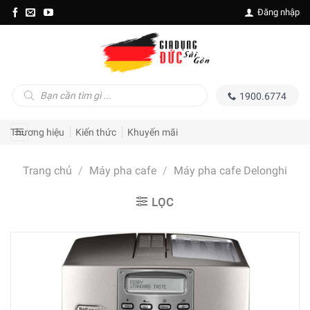
Skip
Đăng nhập
to
content
Tìm
1900.6774
kiếm
sản
phẩm
Thương hiệu
Kiến thức
Khuyến mãi
Trang chủ
/
Máy pha cafe
/
Máy pha cafe Delonghi
LỌC