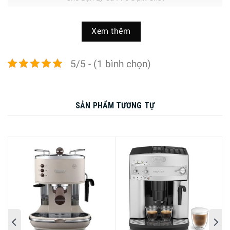
Máy Pha Cà Phê DeLonghi Magnifica ESAM 3500 là dòng
Xem thêm
máy pha cà phê tự động hoàn toàn theo dạng “Bean to
Cup”. Máy cũng cho phép sử dụng cà phê dạng bột để pha
5/5 - (1 bình chọn)
chế, máy trang bị rất nhiều công thức pha chế đồ uống
khác nhau.
SẢN PHẨM TƯƠNG TỰ