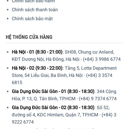
Chính sách bảo hành
Chính sách thanh toán
Chính sách bảo mật
HỆ THỐNG CỬA HÀNG
Máy Pha Cà Phê DeLonghi Magnifica ESAM 3500 Với Công
Nghệ Kiểm Soát Nhiệt Hiệu Quả
Hà Nội - 01 (8:30 - 21:00)
:
SH08, Chung cư Anland,
KĐT Dương Nội, Hà Đông, Hà Nội
-
(+84) 3 9986 6774
Bột cà phê luôn tươi mới
Hà Nội - 02 (9:30 - 22:00)
:
Tầng 5, Lotte Department
Hương vị của ly cà phê sau khi pha chế sẽ bị ảnh hưởng
Store, 54 Liễu Giai, Ba Đình, Hà Nội
-
(+84) 3 3574
trực tiếp bởi bột cà phê được xay như thế nào. Với hệ thống
6815
Tubeless trên DeLonghi Magnifica ESAM 3500 giúp hạn
Gia Dụng Đức Sài Gòn - 01 (8:30 - 18:30)
:
344 Cộng
chế tối đa các bột cà phê bám lại trên hệ thống xay, vì vậy
Hòa, P. 13, Q. Tân Bình, TP.HCM
-
(+84) 9 7374 6774
ly cà phê luôn được pha chế từ bột cà phê mới xay.
Gia Dụng Đức Sài Gòn - 02 (8:30 - 18:30)
:
Số 52,
đường số 4, KDC Himlam, Quận 7, TP.HCM
-
(+84) 3
9222 6774