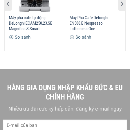
Máy pha cafe tự động
Máy Pha Cafe Delonghi
DeLonghi ECAM250.23.SB
EN500.B Nespresso
Magnifica S Smart
Lattissima One
So sánh
So sánh
Máy Pha Cà Phê DeLonghi Dinamica ECAM 350.35.SB Hoàn
HÀNG GIA DỤNG NHẬP KHẨU ĐỨC & EU
Toàn Tự Động
CHÍNH HÃNG
Đặc Điểm Của Máy Pha Cà Phê DeLonghi Dinamica ECAM
Nhiều ưu đãi cực kỳ hấp dẫn, đăng ký e-mail ngay
350.35.SB
Tích hợp công nghệ xay hiệu quả