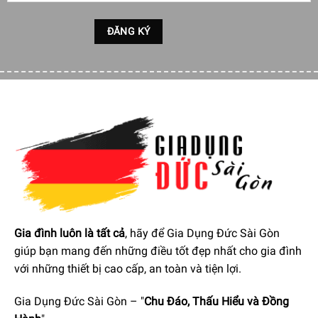
Máy Pha Cà Phê DeLonghi Dinamica ECAM 350.35.SB
giúp giữ được hương vị hoàn hảo của hạt cà phê nhờ hệ
thống xay Burr. Với 13 cấp độ tùy chỉnh để tạo ra bột cà
phê hoàn hảo theo công thức riêng của bạn, bột cafe
không quá nóng nên sẽ giữ được mùi vị và chất cà phê.
Gia đình luôn là tất cả
, hãy để Gia Dụng Đức Sài Gòn
giúp bạn mang đến những điều tốt đẹp nhất cho gia đình
với những thiết bị cao cấp, an toàn và tiện lợi.
Gia Dụng Đức Sài Gòn – "
Chu Đáo, Thấu Hiểu và Đồng