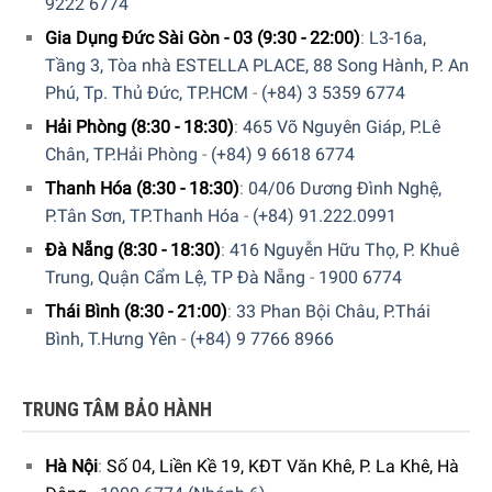
9222 6774
Bột cà phê luôn tươi mới
Gia Dụng Đức Sài Gòn - 03 (9:30 - 22:00)
:
L3-16a,
Hương vị của ly cà phê sau khi pha chế sẽ bị ảnh hưởng
Tầng 3, Tòa nhà ESTELLA PLACE, 88 Song Hành, P. An
trực tiếp bởi bột cà phê được xay như thế nào. Với hệ thống
Phú, Tp. Thủ Đức, TP.HCM
-
(+84) 3 5359 6774
Tubeless trên De’Longhi Dinamica ECAM 350.35.SB giúp
Hải Phòng (8:30 - 18:30)
:
465 Võ Nguyên Giáp, P.Lê
hạn chế tối đa các bột cà phê bám lại trên hệ thống xay, vì
Chân, TP.Hải Phòng
-
(+84) 9 6618 6774
vậy ly cà phê luôn được pha chế từ bột cà phê mới xay.
Thanh Hóa (8:30 - 18:30)
:
04/06 Dương Đình Nghệ,
P.Tân Sơn, TP.Thanh Hóa
-
(+84) 91.222.0991
Đà Nẵng (8:30 - 18:30)
:
416 Nguyễn Hữu Thọ, P. Khuê
Trung, Quận Cẩm Lệ, TP Đà Nẵng
-
1900 6774
Thái Bình (8:30 - 21:00)
:
33 Phan Bội Châu, P.Thái
Bình, T.Hưng Yên
-
(+84) 9 7766 8966
TRUNG TÂM BẢO HÀNH
Hà Nội
:
Số 04, Liền Kề 19, KĐT Văn Khê, P. La Khê, Hà