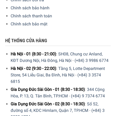
Chính sách bảo hành
Chính sách thanh toán
Chính sách bảo mật
HỆ THỐNG CỬA HÀNG
Hà Nội - 01 (8:30 - 21:00)
:
SH08, Chung cư Anland,
KĐT Dương Nội, Hà Đông, Hà Nội
-
(+84) 3 9986 6774
Hà Nội - 02 (9:30 - 22:00)
:
Tầng 5, Lotte Department
Store, 54 Liễu Giai, Ba Đình, Hà Nội
-
(+84) 3 3574
6815
Gia Dụng Đức Sài Gòn - 01 (8:30 - 18:30)
:
344 Cộng
Hòa, P. 13, Q. Tân Bình, TP.HCM
-
(+84) 9 7374 6774
Máy Pha Cà Phê DeLonghi Dinamica ECAM 350.35.SB Với
Công Nghệ Kiểm Soát Nhiệt Tiên Tiến
Gia Dụng Đức Sài Gòn - 02 (8:30 - 18:30)
:
Số 52,
đường số 4, KDC Himlam, Quận 7, TP.HCM
-
(+84) 3