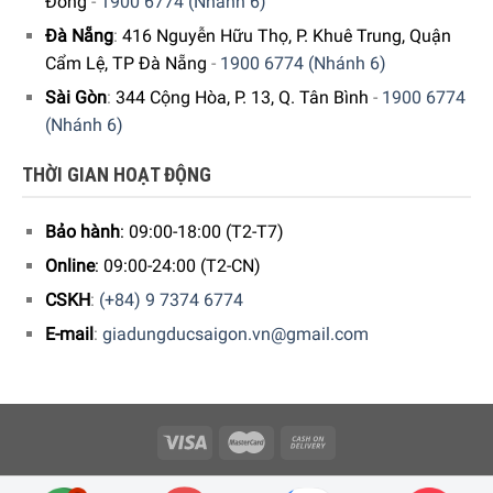
Đông
-
1900 6774 (Nhánh 6)
Đà Nẵng
:
416 Nguyễn Hữu Thọ, P. Khuê Trung, Quận
Cẩm Lệ, TP Đà Nẵng
-
1900 6774 (Nhánh 6)
Sài Gòn
:
344 Cộng Hòa, P. 13, Q. Tân Bình
-
1900 6774
(Nhánh 6)
THỜI GIAN HOẠT ĐỘNG
Máy Pha Cà Phê DeLonghi Dinamica ECAM 350.35.SB Với Hệ
Thống Chống Bám Bột Cà Phê
Bảo hành
: 09:00-18:00 (T2-T7)
Online
: 09:00-24:00 (T2-CN)
Hệ thống đánh sữa truyền thống tùy chỉnh
CSKH
:
(+84) 9 7374 6774
Ngoài khả năng tạo ra Esspresso tuyệt vời với lớp Crema
E-mail
:
giadungducsaigon.vn@gmail.com
cà phê vàng hấp dẫn. Hệ thống tạo bọt sữa truyền thống
tùy chỉnh của De’Longhi Dinamica ECAM 350.35.SB giúp
bạn có ngay một ly cappuccino bông mịn, latte macchiato
hấp dẫn hay espresso macchiato đậm đặc với bọt sữa
bông mịn.