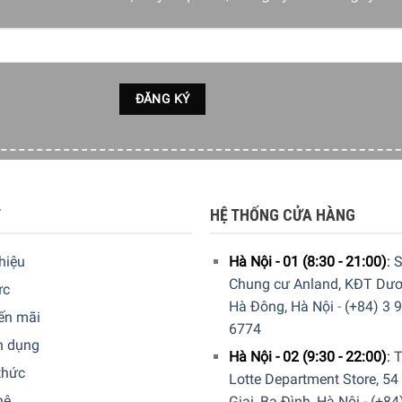
T
HỆ THỐNG CỬA HÀNG
thiệu
Hà Nội - 01 (8:30 - 21:00)
:
S
Chung cư Anland, KĐT Dươ
ức
Hà Đông, Hà Nội
-
(+84) 3 
ến mãi
6774
n dụng
Hà Nội - 02 (9:30 - 22:00)
:
T
thức
Lotte Department Store, 54
hệ
Giai, Ba Đình, Hà Nội
-
(+84