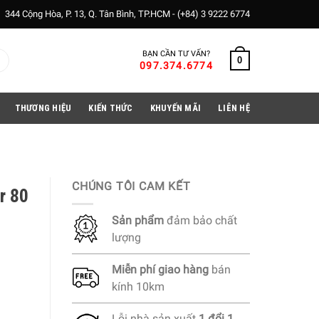
344 Cộng Hòa, P. 13, Q. Tân Bình, TP.HCM -
(+84) 3 9222 6774
BẠN CẦN TƯ VẤN?
0
097.374.6774
THƯƠNG HIỆU
KIẾN THỨC
KHUYẾN MÃI
LIÊN HỆ
CHÚNG TÔI CAM KẾT
r 80
Sản phẩm
đảm bảo chất
lượng
Miễn phí
giao hàng
bán
kính 10km
Lỗi nhà sản xuất
1 đổi 1