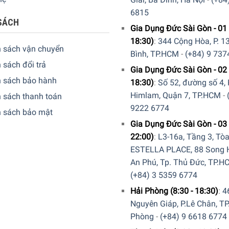
6815
SÁCH
Gia Dụng Đức Sài Gòn - 01 
18:30)
:
344 Cộng Hòa, P. 13
h sách vận chuyển
Bình, TP.HCM
-
(+84) 9 737
 sách đổi trả
Gia Dụng Đức Sài Gòn - 02 
h sách bảo hành
18:30)
:
Số 52, đường số 4,
Himlam, Quận 7, TP.HCM
-
 sách thanh toán
9222 6774
h sách bảo mật
Gia Dụng Đức Sài Gòn - 03 
22:00)
:
L3-16a, Tầng 3, Tò
ESTELLA PLACE, 88 Song H
An Phú, Tp. Thủ Đức, TP.H
(+84) 3 5359 6774
Hải Phòng (8:30 - 18:30)
:
4
Nguyên Giáp, P.Lê Chân, TP
Phòng
-
(+84) 9 6618 6774