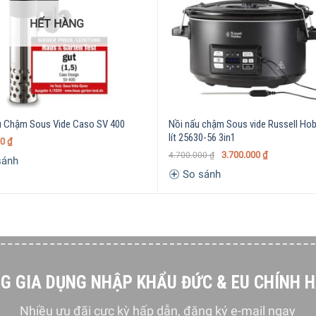
HẾT HÀNG
 Chậm Sous Vide Caso SV 400
Nồi nấu chậm Sous vide Russell Hob
lít 25630-56 3in1
00
₫
3.700.000
₫
4.700.000
₫
sánh
So sánh
G GIA DỤNG NHẬP KHẨU ĐỨC & EU CHÍNH 
Nhiều ưu đãi cực kỳ hấp dẫn, đăng ký e-mail ngay