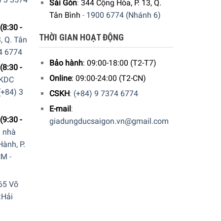
Sài Gòn
:
344 Cộng Hòa, P. 13, Q.
Tân Bình
-
1900 6774 (Nhánh 6)
(8:30 -
THỜI GIAN HOẠT ĐỘNG
, Q. Tân
4 6774
Bảo hành
: 09:00-18:00 (T2-T7)
(8:30 -
Online
: 09:00-24:00 (T2-CN)
 KDC
(+84) 3
CSKH
:
(+84) 9 7374 6774
E-mail
:
(9:30 -
giadungducsaigon.vn@gmail.com
a nhà
ành, P.
CM
-
65 Võ
.Hải