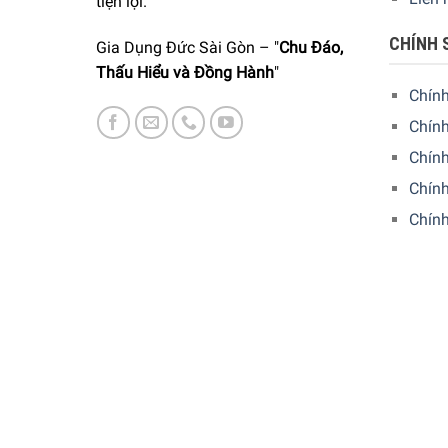
tiện lợi.
CHÍNH 
Gia Dụng Đức Sài Gòn – "
Chu Đáo,
Thấu Hiểu và Đồng Hành
"
Chín
Chính
Chín
5/5 - (1 bình chọn)
Chính
Chín