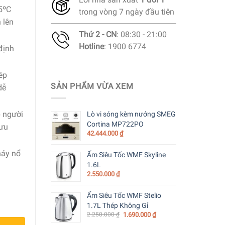
5ºC
trong vòng 7 ngày đầu tiên
 lên
Thứ 2 - CN
: 08:30 - 21:00
Hotline
: 1900 6774
 định
hép
SẢN PHẨM VỪA XEM
dễ
p người
Lò vi sóng kèm nướng SMEG
Cortina MP722PO
 ưu
42.444.000
₫
háy nổ
Ấm Siêu Tốc WMF Skyline
1.6L
2.550.000
₫
 69592 Master số lượng
Ấm Siêu Tốc WMF Stelio
1.7L Thép Không Gỉ
2.250.000
₫
1.690.000
₫