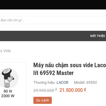
GIỚI THIỆU
s Vide
Máy nấu chậm sous vide Laco
lít 69592 Master
Thương hiệu:
LACOR
Model:
69592
₫
21.500.000
₫
29.990.000
So sánh