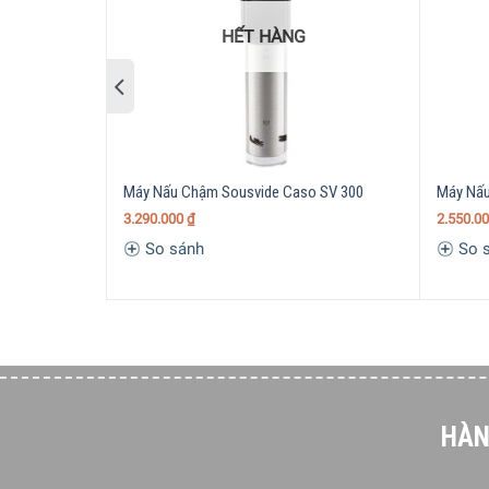
HẾT HÀNG
Máy Nấu Chậm Sousvide Caso SV 300
Máy Nấu
3.290.000
₫
2.550.0
So sánh
So 
HÀN