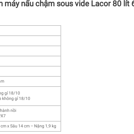
n máy nấu chậm sous vide Lacor 80 lít
hậm
ng gỉ 18/10
p không gỉ 18/10
thành nồi
PX7
 cm x Sâu 14 cm – Nặng 1,9 kg