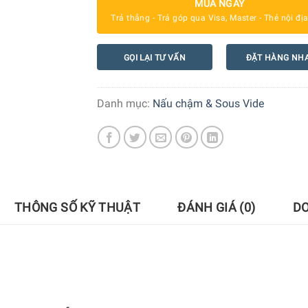
MUA NGAY
Trả thẳng - Trả góp qua Visa, Master - Thẻ nội đị
GỌI LẠI TƯ VẤN
ĐẶT HÀNG NH
Danh mục:
Nấu chậm & Sous Vide
THÔNG SỐ KỸ THUẬT
ĐÁNH GIÁ (0)
D