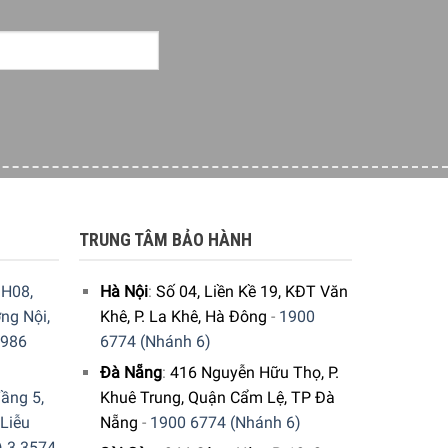
TRUNG TÂM BẢO HÀNH
H08,
Hà Nội
:
Số 04, Liền Kề 19, KĐT Văn
ng Nội,
Khê, P. La Khê, Hà Đông
-
1900
9986
6774 (Nhánh 6)
Đà Nẵng
:
416 Nguyễn Hữu Thọ, P.
ầng 5,
Khuê Trung, Quận Cẩm Lệ, TP Đà
 Liễu
Nẵng
-
1900 6774 (Nhánh 6)
) 3 3574