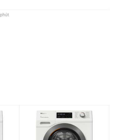
 phút
hông minh