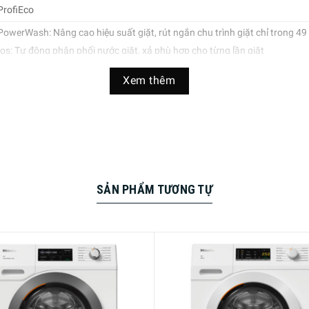
ProfiEco
owerWash: Nâng cao hiệu suất giặt, rút ngắn chu trình giặt chỉ trong 49
s: Tự động phân phối nước giặt, xả phù hợp cho từng lần giặt
ing: Định lượng chính xác chất giặt xả trong viên giặt xả Cap của Miele
Xem thêm
g điều chỉnh lượng tiêu thụ nước và điện theo khối lượng đồ giặt
oại bỏ lên đến 99,9% virus
iếu sáng lồng giặt
ọn giặt tải nhỏ
nn@ct: Cho phép điều khiển và theo dõi máy giặt từ xa qua điện thoại t
SẢN PHẨM TƯƠNG TỰ
ợ ủi phẳng bằng hơi nước nóng
Proof System: Cảm biến chống rò rỉ nước
d: Thêm đồ giặt linh hoạt ngay cả khi đang trong chu trình giặt
soát lượng tiêu thụ năng lượng với ECOFeedback
iặt tổ ong giúp bảo vệ vải đồng thời giặt sạch hiệu quả
– Màn hình LED hiển thị