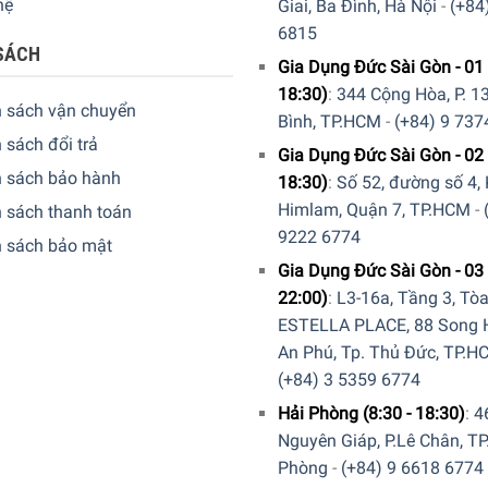
hệ
Giai, Ba Đình, Hà Nội
-
(+84
6815
SÁCH
Gia Dụng Đức Sài Gòn - 01 
18:30)
:
344 Cộng Hòa, P. 13
h sách vận chuyển
Bình, TP.HCM
-
(+84) 9 737
 sách đổi trả
Gia Dụng Đức Sài Gòn - 02 
h sách bảo hành
18:30)
:
Số 52, đường số 4,
Himlam, Quận 7, TP.HCM
-
 sách thanh toán
9222 6774
h sách bảo mật
Gia Dụng Đức Sài Gòn - 03 
22:00)
:
L3-16a, Tầng 3, Tò
ESTELLA PLACE, 88 Song H
An Phú, Tp. Thủ Đức, TP.H
(+84) 3 5359 6774
Hải Phòng (8:30 - 18:30)
:
4
Nguyên Giáp, P.Lê Chân, TP
Phòng
-
(+84) 9 6618 6774