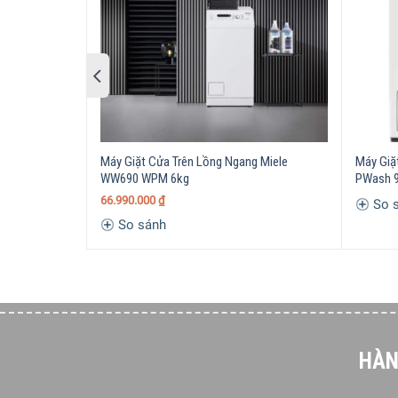
Kích thước – Khối lượng
Cao 85 c
Máy Giặt Cửa Trên Lồng Ngang Miele
Máy Giặ
WW690 WPM 6kg
PWash 
66.990.000
₫
So 
So sánh
HÀN