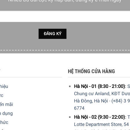
T
HỆ THỐNG CỬA HÀNG
thiệu
Hà Nội - 01 (8:30 - 21:00)
:
S
Chung cư Anland, KĐT Dươ
ức
Hà Đông, Hà Nội
-
(+84) 3 
ến mãi
6774
n dụng
Hà Nội - 02 (9:30 - 22:00)
:
T
thức
Lotte Department Store, 54