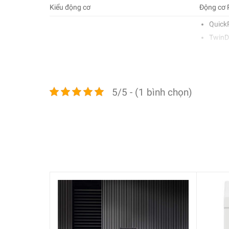
Kiểu động cơ
Động cơ 
QuickP
TwinDo
CapDos
Công nghệ giặt
Tự độn
Giặt l
5/5 - (1 bình chọn)
Đèn ch
Tuỳ ch
WiFiCo
Hỗ tr
Tiện ích
Water
AddLoa
Kiểm 
Lồng g
Bảng điều khiển
Cảm ứng 