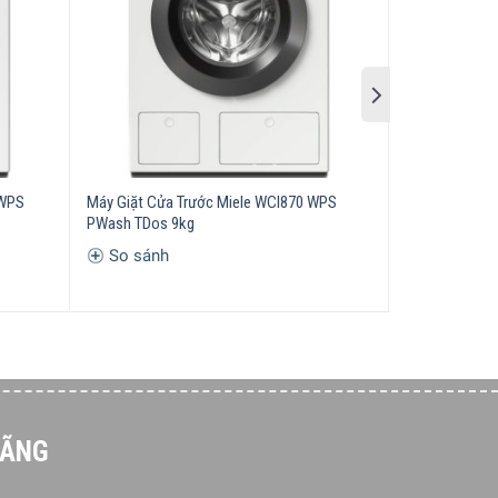
 WPS
Máy Giặt Cửa Trước Miele WCI870 WPS
Máy Giặt Cửa
PWash TDos 9kg
Active 7kg
So sánh
So sánh
HÃNG