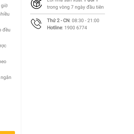
 giờ
trong vòng 7 ngày đầu tiên
nhiều
Thứ 2 - CN
: 08:30 - 21:00
Hotline
: 1900 6774
o đều
ược
heo
t ngắn
số lượng