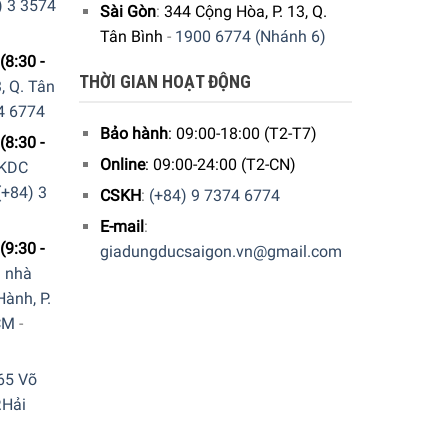
) 3 3574
Sài Gòn
:
344 Cộng Hòa, P. 13, Q.
Tân Bình
-
1900 6774 (Nhánh 6)
(8:30 -
THỜI GIAN HOẠT ĐỘNG
, Q. Tân
4 6774
Bảo hành
: 09:00-18:00 (T2-T7)
(8:30 -
Online
: 09:00-24:00 (T2-CN)
 KDC
(+84) 3
CSKH
:
(+84) 9 7374 6774
E-mail
:
(9:30 -
giadungducsaigon.vn@gmail.com
a nhà
ành, P.
CM
-
65 Võ
.Hải