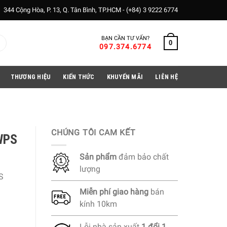
344 Cộng Hòa, P. 13, Q. Tân Bình, TP.HCM -
(+84) 3 9222 6774
BẠN CẦN TƯ VẤN?
0
097.374.6774
THƯƠNG HIỆU
KIẾN THỨC
KHUYẾN MÃI
LIÊN HỆ
CHÚNG TÔI CAM KẾT
WPS
Sản phẩm
đảm bảo chất
lượng
S
Miễn phí
giao hàng
bán
kính 10km
Lỗi nhà sản xuất
1 đổi 1