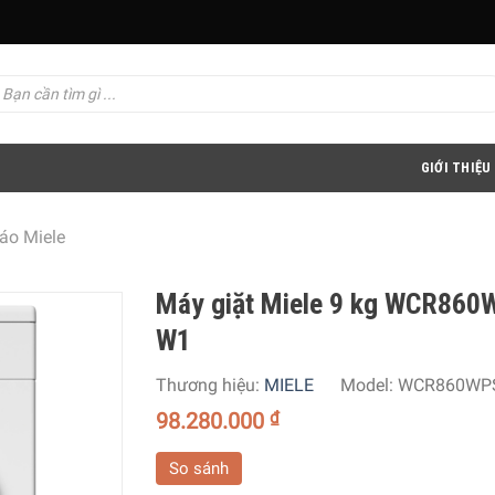
GIỚI THIỆU
áo Miele
Máy giặt Miele 9 kg WCR860
W1
Thương hiệu:
MIELE
Model:
WCR860WP
98.280.000
₫
So sánh