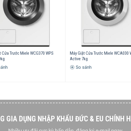
m x Rộng 59,6 cm x Sâu 63,6 cm – 96 kg
t Cửa Trước Miele WCG370 WPS
Máy Giặt Cửa Trước Miele WCA030
9kg
Active 7kg
sánh
So sánh
G GIA DỤNG NHẬP KHẨU ĐỨC & EU CHÍNH 
Nhiều ưu đãi cực kỳ hấp dẫn, đăng ký e-mail ngay