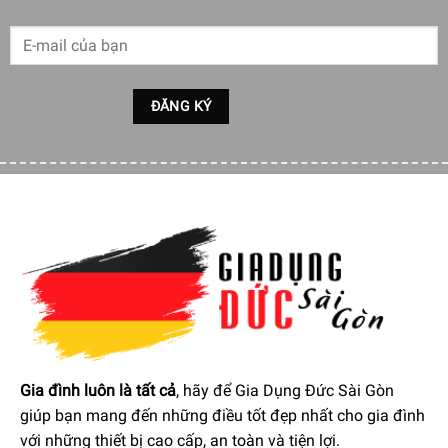
Máy giặt Miele WCG370 WPS PWash với các bộ phận được
kiểm nghiệm để đạt được độ bền, ổn định lâu dài
Kết nối thông minh từ xa với Miele@home
Với tính năng kết nối thông minh thông qua ứng dụng
Gia đình luôn là tất cả
, hãy để Gia Dụng Đức Sài Gòn
Miele@home cho phép bạn giám sát các hoạt động của
giúp bạn mang đến những điều tốt đẹp nhất cho gia đình
máy giặt Miele WCG370 WPS PWash một cách linh hoạt từ
với những thiết bị cao cấp, an toàn và tiện lợi.