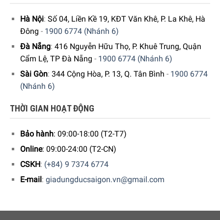
trường khi chỉ sử dụng lượng nước và điện ở mức cần thiết.
Hà Nội
:
Số 04, Liền Kề 19, KĐT Văn Khê, P. La Khê, Hà
Sản phẩm được phân loại trong lớp hiệu quả năng lượng
Đông
-
1900 6774 (Nhánh 6)
cao nhất – mức A.
Đà Nẵng
:
416 Nguyễn Hữu Thọ, P. Khuê Trung, Quận
Cẩm Lệ, TP Đà Nẵng
-
1900 6774 (Nhánh 6)
Sài Gòn
:
344 Cộng Hòa, P. 13, Q. Tân Bình
-
1900 6774
(Nhánh 6)
THỜI GIAN HOẠT ĐỘNG
Bảo hành
: 09:00-18:00 (T2-T7)
Online
: 09:00-24:00 (T2-CN)
CSKH
:
(+84) 9 7374 6774
E-mail
:
giadungducsaigon.vn@gmail.com