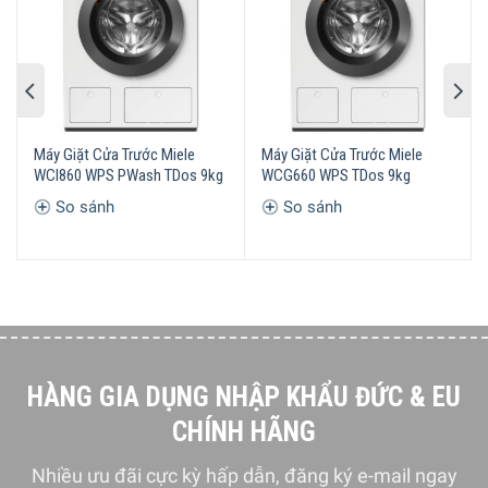
Đã được thử nghiệm cho tuổi thọ tương đương 20 năm
Trong khi một số động cơ ô tô được kiểm tra trong 3.000
giờ, sản phẩm của Miele được kiểm tra hiệu suất ổn định
trong tối đa 10.000 giờ. Trong giai đoạn phát triển của
dòng máy giặt W1, Miele đã thử nghiệm các kiểu máy và
các bộ phận cốt lõi trong 5.000 lần giặt (tương đương với 5
Máy Giặt Cửa Trước Miele
Máy Giặt Cửa Trước Miele
WCI860 WPS PWash TDos 9kg
WCG660 WPS TDos 9kg
lần giặt mỗi tuần liên tiếp trong 50 tuần mỗi năm) với các
chương trình khác nhau. Vì vậy, chúng tôi có thể đảm bảo
So sánh
So sánh
cho bạn kết quả giặt giũ và độ bền bỉ vượt trội trong nhiều
năm.
HÀNG GIA DỤNG NHẬP KHẨU ĐỨC & EU
CHÍNH HÃNG
Nhiều ưu đãi cực kỳ hấp dẫn, đăng ký e-mail ngay