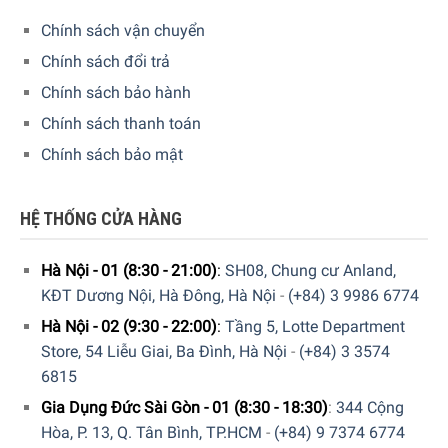
Chính sách vận chuyển
Chính sách đổi trả
Chính sách bảo hành
Chính sách thanh toán
Máy giặt Miele WCG370 WPS PWash với kết nối thông minh
cho phép giám sát từ xa
Chính sách bảo mật
Dòng sản phẩm được tích hợp đa ngôn ngữ
HỆ THỐNG CỬA HÀNG
Thiết bị của bạn có thể hiển thị hướng dẫn và hiển thị bằng
nhiều ngôn ngữ để bạn có thể hiểu tất cả thông tin. Chỉ cần
Hà Nội - 01 (8:30 - 21:00)
:
SH08, Chung cư Anland,
chọn ngôn ngữ mong muốn trong menu ngôn ngữ. Một lá
KĐT Dương Nội, Hà Đông, Hà Nội
-
(+84) 3 9986 6774
cờ chỉ đường cho bạn. Bằng cách này, bạn có thể dễ dàng
Hà Nội - 02 (9:30 - 22:00)
:
Tầng 5, Lotte Department
tìm đường đến đó – ngay cả khi ngôn ngữ được đặt mà
Store, 54 Liễu Giai, Ba Đình, Hà Nội
-
(+84) 3 3574
bạn không hiểu.
6815
Gia Dụng Đức Sài Gòn - 01 (8:30 - 18:30)
:
344 Cộng
Hòa, P. 13, Q. Tân Bình, TP.HCM
-
(+84) 9 7374 6774