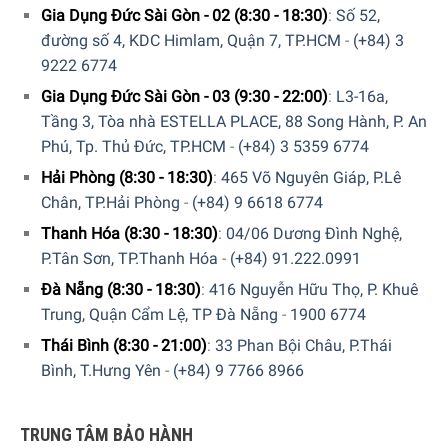
Gia Dụng Đức Sài Gòn - 02 (8:30 - 18:30)
:
Số 52,
đường số 4, KDC Himlam, Quận 7, TP.HCM
-
(+84) 3
9222 6774
Gia Dụng Đức Sài Gòn - 03 (9:30 - 22:00)
:
L3-16a,
Tầng 3, Tòa nhà ESTELLA PLACE, 88 Song Hành, P. An
Phú, Tp. Thủ Đức, TP.HCM
-
(+84) 3 5359 6774
Hải Phòng (8:30 - 18:30)
:
465 Võ Nguyên Giáp, P.Lê
Chân, TP.Hải Phòng
-
(+84) 9 6618 6774
Thanh Hóa (8:30 - 18:30)
:
04/06 Dương Đình Nghệ,
P.Tân Sơn, TP.Thanh Hóa
-
(+84) 91.222.0991
Vận hành cực kỳ yên tĩnh và tiết kiệm năng lượng
Đà Nẵng (8:30 - 18:30)
:
416 Nguyễn Hữu Thọ, P. Khuê
Bạn có thể chọn tùy chọn “Cực kỳ yên tĩnh” trong nhiều
Trung, Quận Cẩm Lệ, TP Đà Nẵng
-
1900 6774
chương trình. Sau đó, thiết bị giặt theo nhịp giặt đặc biệt
yên tĩnh và kích hoạt các chức năng “Giữ xả” và “Không
Thái Bình (8:30 - 21:00)
:
33 Phan Bội Châu, P.Thái
vắt”. Khi đó, máy giặt Miele của bạn sẽ hoạt động êm ái
Bình, T.Hưng Yên
-
(+84) 9 7766 8966
hơn nữa. Điều này hữu ích nếu bạn giặt qua đêm hoặc để
máy gần nơi ở. Máy giặt Miele WCG370 WPS PWash được
TRUNG TÂM BẢO HÀNH
đánh giá là dòng sản phẩm hoạt động thân thiện với môi