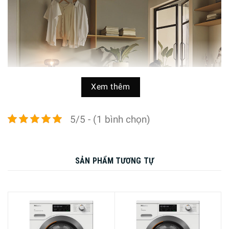
Xem thêm
5/5 - (1 bình chọn)
SẢN PHẨM TƯƠNG TỰ
Máy giặt Miele WCG370 WPS PWash trợ thủ đắc lực mang
đến giải pháp hiệu quả giúp quần áo luôn sạch sẽ