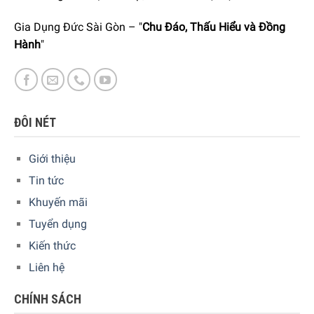
xa. Bạn có thể khai thác triệt để tiềm năng của thiết bị và
làm cho cuộc sống hàng ngày của bạn trở nên thông minh
Gia Dụng Đức Sài Gòn – "
Chu Đáo, Thấu Hiểu và Đồng
hơn. Thiết bị được nối mạng một cách thuận tiện và an
Hành
"
toàn, thao tác rất dễ dàng. Kết nối mạng diễn ra thông qua
bộ định tuyến mạng WLAN gia đình và đám mây Miele.
ĐÔI NÉT
Giới thiệu
Tin tức
Khuyến mãi
Tuyển dụng
Kiến thức
Liên hệ
CHÍNH SÁCH