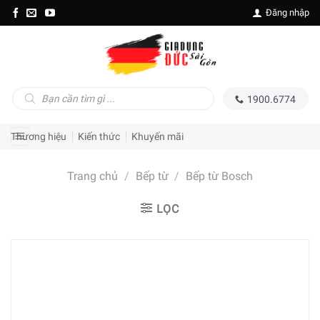
Skip
Đăng nhập
to
content
Tìm
1900.6774
kiếm
sản
phẩm
Thương hiệu
Kiến thức
Khuyến mãi
Trang chủ
/
Bếp từ
/
Bếp từ Bosch
LỌC