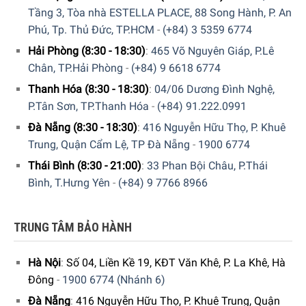
Tầng 3, Tòa nhà ESTELLA PLACE, 88 Song Hành, P. An
Phú, Tp. Thủ Đức, TP.HCM
-
(+84) 3 5359 6774
Hải Phòng (8:30 - 18:30)
:
465 Võ Nguyên Giáp, P.Lê
Chân, TP.Hải Phòng
-
(+84) 9 6618 6774
Thanh Hóa (8:30 - 18:30)
:
04/06 Dương Đình Nghệ,
P.Tân Sơn, TP.Thanh Hóa
-
(+84) 91.222.0991
Để đặt mua “Bếp Từ 4 Vùng Nấu Bosch PIE645BB1E Series
4” quý vị hãy gọi điện trực tiếp vào Hotline:
1900
Đà Nẵng (8:30 - 18:30)
:
416 Nguyễn Hữu Thọ, P. Khuê
6774
hoặc
039 222 6774
để nhận được những tư vấn chi
Trung, Quận Cẩm Lệ, TP Đà Nẵng
-
1900 6774
tiết và đặt mua sản phẩm. Hoặc đặt hàng trực tiếp trên
Gia
Thái Bình (8:30 - 21:00)
:
33 Phan Bội Châu, P.Thái
dụng Đức Sài Gòn
. Chúng tôi sẽ gọi lại để xác nhận đơn
Bình, T.Hưng Yên
-
(+84) 9 7766 8966
hàng với quý khách.
Mời quý khách tham khảo thêm các mẫu
Bếp từ Bosch cao
TRUNG TÂM BẢO HÀNH
cấp
khác tại Gia Dụng Đức Sài Gòn, chúng tôi rất hân hạnh
phục vụ quý khách
Hà Nội
:
Số 04, Liền Kề 19, KĐT Văn Khê, P. La Khê, Hà
Đông
-
1900 6774 (Nhánh 6)
Đà Nẵng
:
416 Nguyễn Hữu Thọ, P. Khuê Trung, Quận