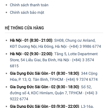
Chức năng QuickStart nhận ra nơi bạn đã đặt nồi và tự
Chính sách thanh toán
động hiển thị vùng nấu liên quan trên thanh điều khiển.
Chính sách bảo mật
Bạn có thể bắt đầu nấu ngay và chọn cài đặt nhiệt mong
muốn cho nồi.
HỆ THỐNG CỬA HÀNG
Nấu ăn không mất thời gian như bạn nghĩ
Hà Nội - 01 (8:30 - 21:00)
:
SH08, Chung cư Anland,
“Đôi khi bạn cần tăng nhiệt độ để nấu nướng nhanh hơn.
KĐT Dương Nội, Hà Đông, Hà Nội
-
(+84) 3 9986 6774
Chức năng PowerBoost được cải thiện trên các vòng cảm
Hà Nội - 02 (9:30 - 22:00)
:
Tầng 5, Lotte Department
ứng của chúng tôi cung cấp thêm năng lượng khi quá trình
Store, 54 Liễu Giai, Ba Đình, Hà Nội
-
(+84) 3 3574
nấu cần được tăng tốc. Ví dụ, bây giờ bạn có thể đun sôi 2
6815
lít nước nhanh hơn gần 50% so với trên bếp điện thông
thường.”
Gia Dụng Đức Sài Gòn - 01 (8:30 - 18:30)
:
344 Cộng
Hòa, P. 13, Q. Tân Bình, TP.HCM
-
(+84) 9 7374 6774
Gia Dụng Đức Sài Gòn - 02 (8:30 - 18:30)
:
Số 52,
đường số 4, KDC Himlam, Quận 7, TP.HCM
-
(+84) 3
9222 6774
Gia Dụng Đức Sài Gòn - 03 (9:30 - 22:00)
:
L3-16a,