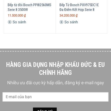
Bếp từ đôi Bosch PPI82560MS
Bếp Từ Bosch PXV975DC1E
Serie 8 3500W
Đa Điểm Kết Hợp Serie 8
11.500.000
₫
34.200.000
₫
So sánh
So sánh
THIẾT KẾ THÔNG MINH
Khung máy bọc thép toàn diện
Nút chạm cảm ứng các chương trình
HÀNG GIA DỤNG NHẬP KHẨU ĐỨC & EU
Bắt đầu nấu nhanh chóng
CHÍNH HÃNG
Khởi động lại dễ dàng sau khi dừng bếp
Màn hình điện tử TopContro
l
Nhiều ưu đãi cực kỳ hấp dẫn, đăng ký e-mail ngay
MÔI TRƯỜNG VÀ AN TOÀN
Hiển thị nhiệt dư 2 cấp cho mỗi vùng nấu
Phát hiện nồi, chảo trên bếp