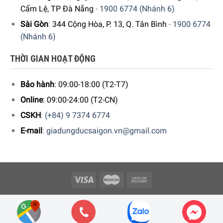
Cẩm Lệ, TP Đà Nẵng
-
1900 6774 (Nhánh 6)
Sài Gòn
:
344 Cộng Hòa, P. 13, Q. Tân Bình
-
1900 6774
(Nhánh 6)
THỜI GIAN HOẠT ĐỘNG
Bảo hành
: 09:00-18:00 (T2-T7)
CAM KẾT:
Online
: 09:00-24:00 (T2-CN)
CSKH
:
(+84) 9 7374 6774
Giao hàng nhanh chóng toàn quốc
E-mail
:
giadungducsaigon.vn@gmail.com
Bảo hành bằng thẻ bảo hành chính hãng từ công ty
5/5 - (1 bình chọn)
Copyright 2026 © Công ty Cổ phần Minh Housewares - ĐKKD số
0109512447