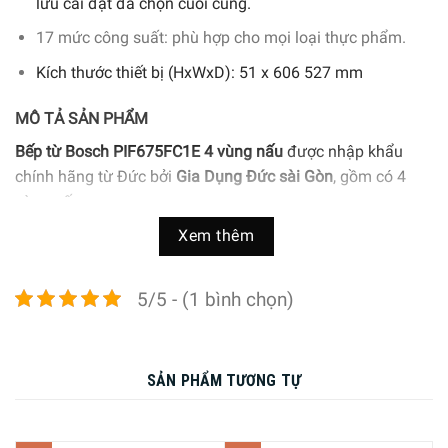
lưu cài đặt đã chọn cuối cùng.
17 mức công suất: phù hợp cho mọi loại thực phẩm.
Kích thước thiết bị (HxWxD): 51 x 606 527 mm
MÔ TẢ SẢN PHẨM
Bếp từ Bosch PIF675FC1E
4 vùng nấu
được nhập khẩu
chính hãng từ Đức bởi
Gia Dụng Đức sài Gòn
, gồm có 4
vùng nấu:
Xem thêm
Vùng nấu 1: Ø 18cm, công suất 1,8 kW – 3,1 kW
Vùng nấu 2: Ø 28cm, công suất 1,8 kW – 3,1 kW
5/5 - (1 bình chọn)
Vùng nấu 3: Ø 14,5cm, công suất 1,4 kW – 2,2 kW
Vùng nấu 4: Ø 21cm, công suất 2,2 kW – 3,7 kW
SẢN PHẨM TƯƠNG TỰ