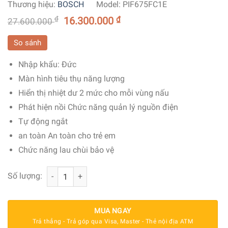
Thương hiệu:
BOSCH
Model:
PIF675FC1E
₫
16.300.000
₫
27.600.000
So sánh
Nhập khẩu:
Đức
Màn hình tiêu thụ năng lượng
Hiển thị nhiệt dư 2 mức cho mỗi vùng nấu
Phát hiện nồi Chức năng quản lý nguồn điện
Tự động ngắt
an toàn An toàn cho trẻ em
Chức năng lau chùi bảo vệ
Bếp Từ Bosch PIF675FC1E 4 Vùng Nấu Seri 6 số lượng
Số lượng:
MUA NGAY
Trả thẳng - Trả góp qua Visa, Master - Thẻ nội địa ATM