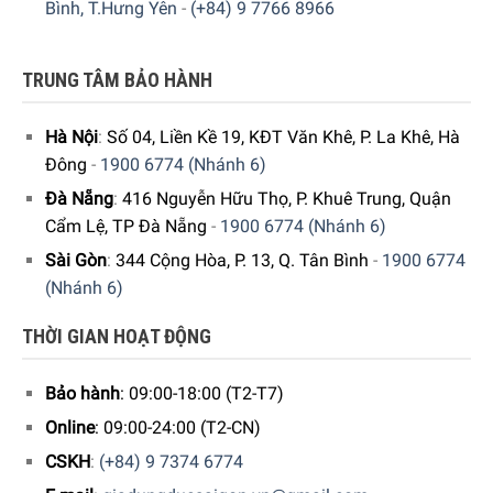
Bình, T.Hưng Yên
-
(+84) 9 7766 8966
Giao hàng nhanh chóng toàn quốc
Bảo hành bằng thẻ bảo hành chính hãng từ công ty
TRUNG TÂM BẢO HÀNH
5/5 - (1 bình chọn)
Hà Nội
:
Số 04, Liền Kề 19, KĐT Văn Khê, P. La Khê, Hà
Đông
-
1900 6774 (Nhánh 6)
Đà Nẵng
:
416 Nguyễn Hữu Thọ, P. Khuê Trung, Quận
Cẩm Lệ, TP Đà Nẵng
-
1900 6774 (Nhánh 6)
Sài Gòn
:
344 Cộng Hòa, P. 13, Q. Tân Bình
-
1900 6774
(Nhánh 6)
THỜI GIAN HOẠT ĐỘNG
Bảo hành
: 09:00-18:00 (T2-T7)
Online
: 09:00-24:00 (T2-CN)
CSKH
:
(+84) 9 7374 6774