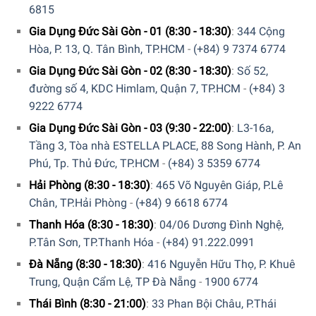
cầu nướng và mọi loại thực phẩm.
6815
Gia Dụng Đức Sài Gòn - 01 (8:30 - 18:30)
:
344 Cộng
Quý vị hãy gọi điện trực tiếp vào Hotline:
1900
Hòa, P. 13, Q. Tân Bình, TP.HCM
-
(+84) 9 7374 6774
6774
hoặc
039 222 6774
để nhận được những tư vấn chi
tiết và đặt mua sản phẩm. Hoặc đặt hàng trực tiếp trên
Gia Dụng Đức Sài Gòn - 02 (8:30 - 18:30)
:
Số 52,
website. Gia dụng Đức Sài Gòn sẽ gọi lại để xác nhận đơn
đường số 4, KDC Himlam, Quận 7, TP.HCM
-
(+84) 3
hàng với quý khách.
9222 6774
Gia Dụng Đức Sài Gòn - 03 (9:30 - 22:00)
:
L3-16a,
Tầng 3, Tòa nhà ESTELLA PLACE, 88 Song Hành, P. An
Phú, Tp. Thủ Đức, TP.HCM
-
(+84) 3 5359 6774
Hải Phòng (8:30 - 18:30)
:
465 Võ Nguyên Giáp, P.Lê
Chân, TP.Hải Phòng
-
(+84) 9 6618 6774
Thanh Hóa (8:30 - 18:30)
:
04/06 Dương Đình Nghệ,
P.Tân Sơn, TP.Thanh Hóa
-
(+84) 91.222.0991
Đà Nẵng (8:30 - 18:30)
:
416 Nguyễn Hữu Thọ, P. Khuê
Trung, Quận Cẩm Lệ, TP Đà Nẵng
-
1900 6774
CAM KẾT:
Thái Bình (8:30 - 21:00)
:
33 Phan Bội Châu, P.Thái