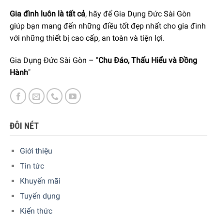
Gia đình luôn là tất cả
, hãy để Gia Dụng Đức Sài Gòn
giúp bạn mang đến những điều tốt đẹp nhất cho gia đình
với những thiết bị cao cấp, an toàn và tiện lợi.
Lưu các cài đặt đã chọn
Gia Dụng Đức Sài Gòn – "
Chu Đáo, Thấu Hiểu và Đồng
Nếu bạn tắt bếp, bếp sẽ lưu cài đặt được chọn cuối cùng
Hành
"
vào bộ nhớ trong một thời gian ngắn. Nếu bếp được bật lại
trong thời gian ngắn, các cài đặt gốc vẫn có sẵn.
Cảm biến điều chỉnh nhiệt độ PerfectFry Sensor.
ĐÔI NÉT
Nhờ chức năng PerfectFry Sensor, bạn có thể nướng thực
phẩm một cách hoàn hảo. Cảm biến này điều chỉnh nhiệt
Giới thiệu
độ trên 4 mức chiên hoặc 9 chương trình và cũng tự động
Tin tức
kiểm soát toàn bộ quá trình chiên.
Khuyến mãi
Tuyển dụng
Bắt đầu nấu ăn mà không cần chờ đợi.
Kiến thức