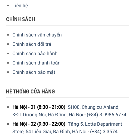
Chức năng QuickStart phát hiện vị trí bạn đã đặt chảo và
Liên hệ
tự động hiển thị vùng nấu tương ứng trên bảng điều khiển.
Chỉ cần nhấn nút là bạn có thể bắt đầu nấu.
CHÍNH SÁCH
Chính sách vận chuyển
Chính sách đổi trả
Chính sách bảo hành
Chính sách thanh toán
Chính sách bảo mật
HỆ THỐNG CỬA HÀNG
17 mức công suất: phù hợp cho mọi loại thực phẩm.
Hà Nội - 01 (8:30 - 21:00)
:
SH08, Chung cư Anland,
KĐT Dương Nội, Hà Đông, Hà Nội
-
(+84) 3 9986 6774
Bếp từ Bosch PIF675FC1E
với 17 mức công suất, đây là
Hà Nội - 02 (9:30 - 22:00)
:
Tầng 5, Lotte Department
mức kiểm soát nhiệt năng chính xác phù hợp với mọi nhu
Store, 54 Liễu Giai, Ba Đình, Hà Nội
-
(+84) 3 3574